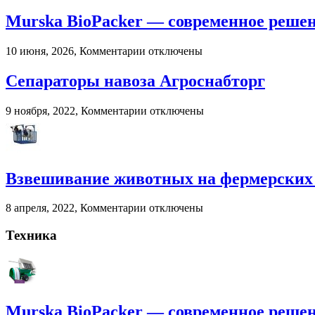
в
Murska BioPacker — современное решени
2026
году:
почему
к
10 июня, 2026,
Комментарии
отключены
пользователи
записи
выбирают
Murska
Сепараторы навоза Агроснабторг
цифровые
BioPacker
игровые
—
к
9 ноября, 2022,
Комментарии
отключены
платформы
современное
записи
решение
Сепараторы
для
навоза
переработки
Агроснабторг
навоза
Взвешивание животных на фермерских 
и
помета
в
к
8 апреля, 2022,
Комментарии
отключены
сельском
записи
хозяйстве
Взвешивание
Техника
животных
на
фермерских
хозяйствах
Murska BioPacker — современное решени