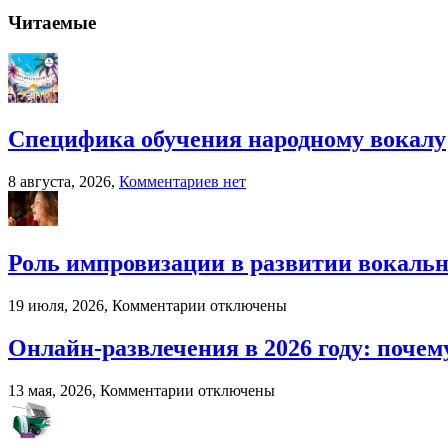
записи
Когда
Читаемые
бухгалтерский
аутсорсинг
реально
экономит
ресурсы
бизнеса
Специфика обучения народному вокалу
к
8 августа, 2026,
Комментариев
нет
записи
Специфика
обучения
народному
Роль импровизации в развитии вокальн
вокалу
к
19 июля, 2026,
Комментарии
отключены
записи
Роль
Онлайн-развлечения в 2026 году: поч
импровизации
в
к
13 мая, 2026,
Комментарии
отключены
развитии
записи
вокального
Онлайн-
мастерства
развлечения