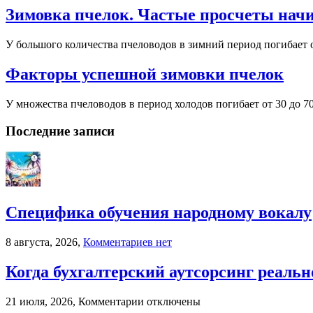
Зимовка пчелок. Частые просчеты на
У большого количества пчеловодов в зимний период погибает от
Факторы успешной зимовки пчелок
У множества пчеловодов в период холодов погибает от 30 до 70
Последние записи
Специфика обучения народному вокалу
к
8 августа, 2026,
Комментариев
нет
записи
Специфика
Когда бухгалтерский аутсорсинг реальн
обучения
народному
к
21 июля, 2026,
Комментарии
отключены
вокалу