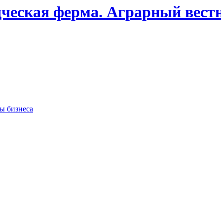
дческая ферма. Аграрный вест
сы бизнеса