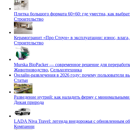
Плитка большого формата 60×60: где уместна, как выбрат
Строительство
Керамогранит «Про Стоун» в эксплуатации: износ, влага,
Строительство
Murska BioPacker — современное решение для переработки
Животноводство
,
Сельхозтехника
Онлайн-развлечения в 2026 году: почему пользователи
Статьи
Разведение нутрий: как наладить ферму с минимальными 
Дикая природа
LADA Niva Travel: легенда внедорожья с обновленным 
Компании