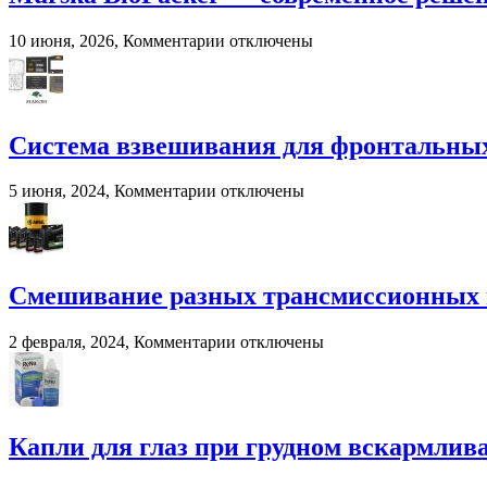
к
10 июня, 2026,
Комментарии
отключены
записи
Murska
BioPacker
—
современное
Система взвешивания для фронтальных
решение
для
к
5 июня, 2024,
Комментарии
отключены
переработки
записи
навоза
Система
и
взвешивания
помета
для
в
фронтальных
Смешивание разных трансмиссионных м
сельском
и
хозяйстве
вилочных
к
2 февраля, 2024,
Комментарии
отключены
погрузчиков
записи
Смешивание
разных
трансмиссионных
масел:
Капли для глаз при грудном вскармлив
последствия
и