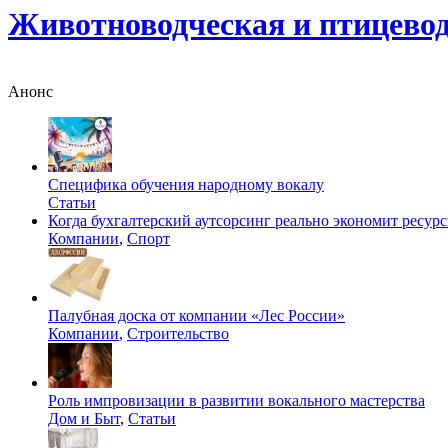
Животноводческая и птицево
Анонс
Специфика обучения народному вокалу
Статьи
Когда бухгалтерский аутсорсинг реально экономит ресур
Компании
,
Спорт
Палубная доска от компании «Лес России»
Компании
,
Строительство
Роль импровизации в развитии вокального мастерства
Дом и Быт
,
Статьи