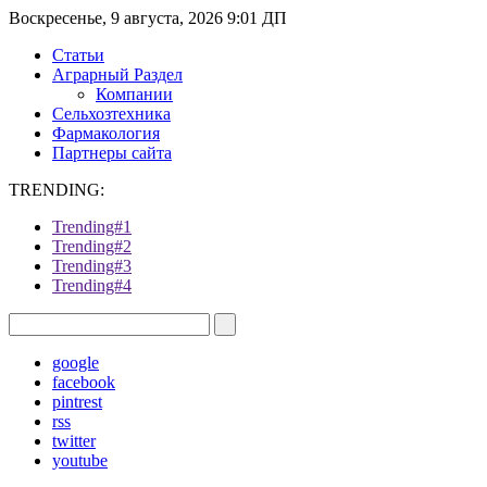
Воскресенье, 9 августа, 2026 9:01 ДП
Статьи
Аграрный Раздел
Компании
Сельхозтехника
Фармакология
Партнеры сайта
TRENDING:
Trending#1
Trending#2
Trending#3
Trending#4
google
facebook
pintrest
rss
twitter
youtube