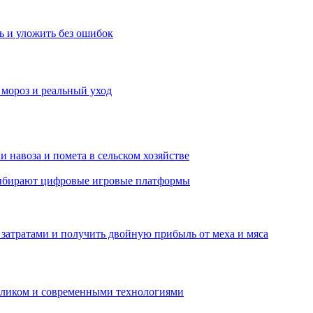
ь и уложить без ошибок
 мороз и реальный уход
 навоза и помета в сельском хозяйстве
 выбирают цифровые игровые платформы
затратами и получить двойную прибыль от меха и мяса
обликом и современными технологиями