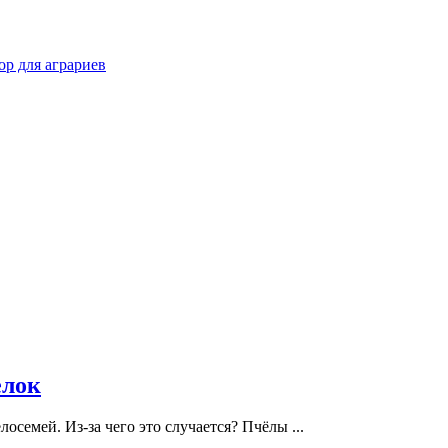
р для аграриев
елок
осемей. Из-за чего это случается? Пчёлы ...