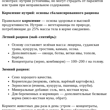
осмотрах: нутрии устойчивы, но могут страдать от паразитов
или травм при неправильном содержании.
Кормление нутрий: основы сбалансированного рациона
Правильное
кормление
— основа здоровья и высокой
продуктивности. Нутрии — вегетарианцы по природе,
потребляющие до 25% массы тела в корме ежедневно.
Летний рацион (май–сентябрь):
Основу составляет зелёная масса: люцерна, суданская
трава, кукуруза, тростник, камыш, осока.
Дополнительно — овощи, ботва, ветки ивы, тополя,
берёзы.
Концентраты (зерно, комбикорм) — 100–200 г на голову.
Зимний рацион:
Сено хорошего качества.
Корнеплоды (морковь, свёкла, варёный картофель).
Зерносмеси (ячмень, кукуруза, пшеница, отруби).
Минеральные добавки: соль, мел, костная мука.
Для беременных и кормящих — дополнительные белковые
корма (мясо-костная мука, обрат).
Кормите животных два раза в день: утром — концентраты,