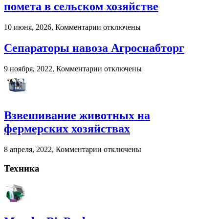
помета в сельском хозяйстве
пользователи
выбирают
цифровые
к
10 июня, 2026,
Комментарии
отключены
игровые
записи
платформы
Murska
Сепараторы навоза Агроснабторг
BioPacker
—
к
9 ноября, 2022,
Комментарии
отключены
современное
записи
решение
Сепараторы
для
навоза
переработки
Агроснабторг
навоза
Взвешивание животных на
и
помета
фермерских хозяйствах
в
сельском
к
8 апреля, 2022,
Комментарии
отключены
хозяйстве
записи
Взвешивание
Техника
животных
на
фермерских
хозяйствах