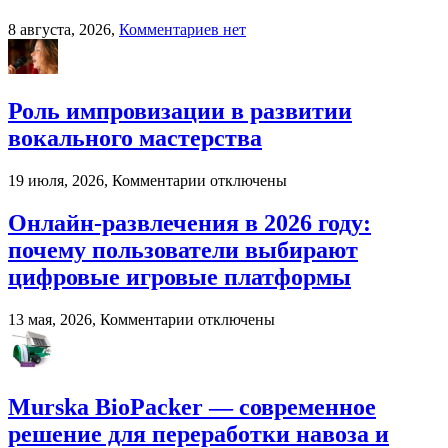
к
8 августа, 2026,
Комментариев
нет
записи
Специфика
обучения
народному
Роль импровизации в развитии
вокалу
вокального мастерства
к
19 июля, 2026,
Комментарии
отключены
записи
Роль
Онлайн-развлечения в 2026 году:
импровизации
почему пользователи выбирают
в
развитии
цифровые игровые платформы
вокального
мастерства
к
13 мая, 2026,
Комментарии
отключены
записи
Онлайн-
развлечения
в
Murska BioPacker — современное
2026
году:
решение для переработки навоза и
почему