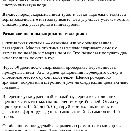
вечером — сочные и грубые корма. Всегда обеспечивайте
чистую питьевую воду.
Важно:
перед скармливанием траву и ветки тщательно мойте, а
зерно замачивайте или запаривайте. Это улучшает усвояемость и
снижает риск расстройств пищеварения.
Размножение и выращивание молодняка
Оптимальная система — сезонное или комбинированное
разведение. Многие опытные заводчики спаривают самок с
августа по ноябрь и с марта по май. Это позволяет получать два
качественных помёта в год.
Через 50 дней после спаривания проверяйте беременность
прощупыванием. За 3–5 дней до щенения переводите самку в
спокойное место с сухой подстилкой. Щенки рождаются
зрячими, покрытыми шерстью и уже на следующий день активно
плавают.
В первые сутки уравнивайте помёты, пересаживая лишних
щенков к самкам с малым количеством детёнышей. Отсадку
проводите в 45–55 дней. Сортируйте молодняк по полу и
развитию, формируя группы: самочек по 6–7, самцов по 4–5
голов.
Особое внимание уделяйте кормлению ремонтного молодняка —
от его качества зависит будущее вашего стада.