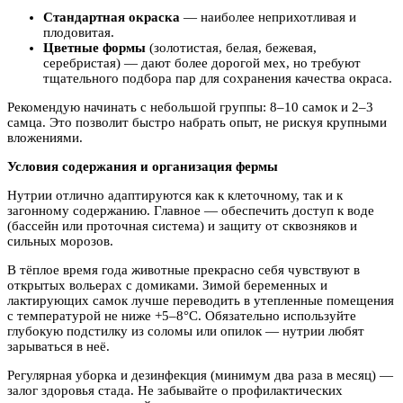
Стандартная окраска
— наиболее неприхотливая и
плодовитая.
Цветные формы
(золотистая, белая, бежевая,
серебристая) — дают более дорогой мех, но требуют
тщательного подбора пар для сохранения качества окраса.
Рекомендую начинать с небольшой группы: 8–10 самок и 2–3
самца. Это позволит быстро набрать опыт, не рискуя крупными
вложениями.
Условия содержания и организация фермы
Нутрии отлично адаптируются как к клеточному, так и к
загонному содержанию. Главное — обеспечить доступ к воде
(бассейн или проточная система) и защиту от сквозняков и
сильных морозов.
В тёплое время года животные прекрасно себя чувствуют в
открытых вольерах с домиками. Зимой беременных и
лактирующих самок лучше переводить в утепленные помещения
с температурой не ниже +5–8°C. Обязательно используйте
глубокую подстилку из соломы или опилок — нутрии любят
зарываться в неё.
Регулярная уборка и дезинфекция (минимум два раза в месяц) —
залог здоровья стада. Не забывайте о профилактических