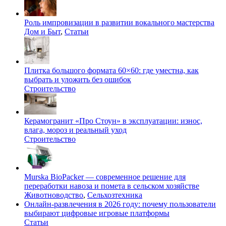
Роль импровизации в развитии вокального мастерства
Дом и Быт
,
Статьи
Плитка большого формата 60×60: где уместна, как
выбрать и уложить без ошибок
Строительство
Керамогранит «Про Стоун» в эксплуатации: износ,
влага, мороз и реальный уход
Строительство
Murska BioPacker — современное решение для
переработки навоза и помета в сельском хозяйстве
Животноводство
,
Сельхозтехника
Онлайн-развлечения в 2026 году: почему пользователи
выбирают цифровые игровые платформы
Статьи