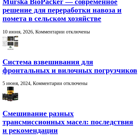
Murska BioPacker — современное
решение для переработки навоза и
помета в сельском хозяйстве
к
10 июня, 2026,
Комментарии
отключены
записи
Murska
BioPacker
—
современное
Система взвешивания для
решение
фронтальных и вилочных погрузчиков
для
переработки
навоза
к
5 июня, 2024,
Комментарии
отключены
и
записи
помета
Система
в
взвешивания
сельском
для
хозяйстве
фронтальных
Смешивание разных
и
трансмиссионных масел: последствия
вилочных
погрузчиков
и рекомендации