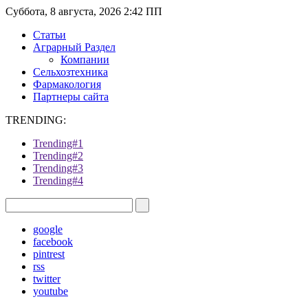
Суббота, 8 августа, 2026 2:42 ПП
Статьи
Аграрный Раздел
Компании
Сельхозтехника
Фармакология
Партнеры сайта
TRENDING:
Trending#1
Trending#2
Trending#3
Trending#4
google
facebook
pintrest
rss
twitter
youtube