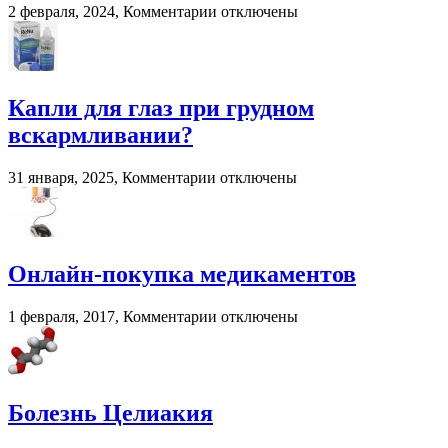
к
2 февраля, 2024,
Комментарии
отключены
записи
Смешивание
разных
трансмиссионных
масел:
Капли для глаз при грудном
последствия
вскармливании?
и
рекомендации
к
31 января, 2025,
Комментарии
отключены
записи
Капли
для
глаз
при
Онлайн-покупка медикаментов
грудном
вскармливании?
к
1 февраля, 2017,
Комментарии
отключены
записи
Онлайн-
покупка
медикаментов
Болезнь Целиакия