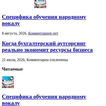
Специфика обучения народному
вокалу
к
8 августа, 2026,
Комментариев
нет
записи
Специфика
Когда бухгалтерский аутсорсинг
обучения
реально экономит ресурсы бизнеса
народному
вокалу
к
21 июля, 2026,
Комментарии
отключены
записи
Когда
Читаемые
бухгалтерский
аутсорсинг
реально
экономит
ресурсы
бизнеса
Специфика обучения народному
вокалу