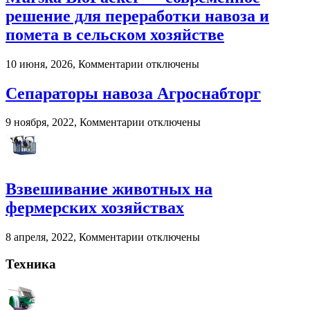
году:
решение для переработки навоза и
почему
помета в сельском хозяйстве
пользователи
выбирают
цифровые
к
10 июня, 2026,
Комментарии
отключены
игровые
записи
платформы
Murska
Сепараторы навоза Агроснабторг
BioPacker
—
к
9 ноября, 2022,
Комментарии
отключены
современное
записи
решение
Сепараторы
для
навоза
переработки
Агроснабторг
навоза
Взвешивание животных на
и
помета
фермерских хозяйствах
в
сельском
к
8 апреля, 2022,
Комментарии
отключены
хозяйстве
записи
Взвешивание
Техника
животных
на
фермерских