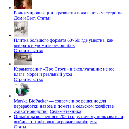
Роль импровизации в развитии вокального мастерства
Дом и Быт
,
Статьи
Плитка большого формата 60×60: где уместна, как
выбрать и уложить без ошибок
Строительство
Керамогранит «Про Стоун» в эксплуатации: износ,
влага, мороз и реальный уход
Строительство
Murska BioPacker — современное решение для
переработки навоза и помета в сельском хозяйстве
Животноводство
,
Сельхозтехника
Онлайн-развлечения в 2026 году: почему пользователи
выбирают цифровые игровые платформы
Статьи