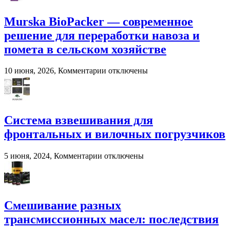
хозяйствах
Murska BioPacker — современное
решение для переработки навоза и
помета в сельском хозяйстве
к
10 июня, 2026,
Комментарии
отключены
записи
Murska
BioPacker
—
современное
Система взвешивания для
решение
фронтальных и вилочных погрузчиков
для
переработки
навоза
к
5 июня, 2024,
Комментарии
отключены
и
записи
помета
Система
в
взвешивания
сельском
для
хозяйстве
фронтальных
Смешивание разных
и
трансмиссионных масел: последствия
вилочных
погрузчиков