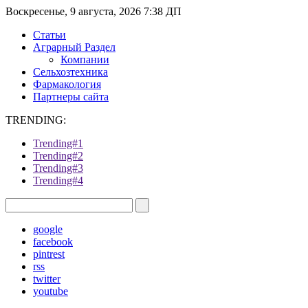
Воскресенье, 9 августа, 2026 7:38 ДП
Статьи
Аграрный Раздел
Компании
Сельхозтехника
Фармакология
Партнеры сайта
TRENDING:
Trending#1
Trending#2
Trending#3
Trending#4
google
facebook
pintrest
rss
twitter
youtube