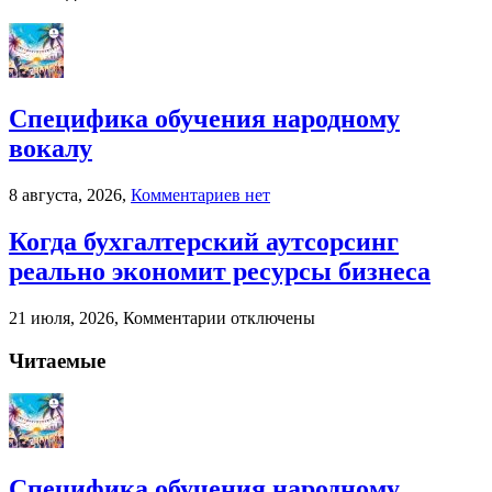
Специфика обучения народному
вокалу
к
8 августа, 2026,
Комментариев
нет
записи
Специфика
Когда бухгалтерский аутсорсинг
обучения
реально экономит ресурсы бизнеса
народному
вокалу
к
21 июля, 2026,
Комментарии
отключены
записи
Когда
Читаемые
бухгалтерский
аутсорсинг
реально
экономит
ресурсы
бизнеса
Специфика обучения народному