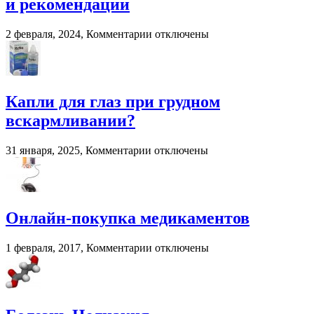
и рекомендации
к
2 февраля, 2024,
Комментарии
отключены
записи
Смешивание
разных
трансмиссионных
масел:
Капли для глаз при грудном
последствия
вскармливании?
и
рекомендации
к
31 января, 2025,
Комментарии
отключены
записи
Капли
для
глаз
при
Онлайн-покупка медикаментов
грудном
вскармливании?
к
1 февраля, 2017,
Комментарии
отключены
записи
Онлайн-
покупка
медикаментов