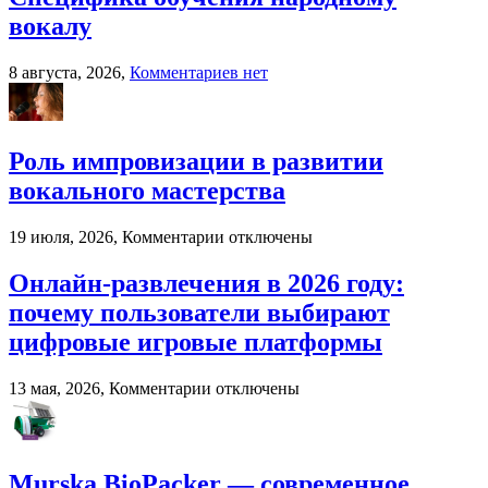
вокалу
к
8 августа, 2026,
Комментариев
нет
записи
Специфика
обучения
народному
Роль импровизации в развитии
вокалу
вокального мастерства
к
19 июля, 2026,
Комментарии
отключены
записи
Роль
Онлайн-развлечения в 2026 году:
импровизации
почему пользователи выбирают
в
развитии
цифровые игровые платформы
вокального
мастерства
к
13 мая, 2026,
Комментарии
отключены
записи
Онлайн-
развлечения
в
Murska BioPacker — современное
2026