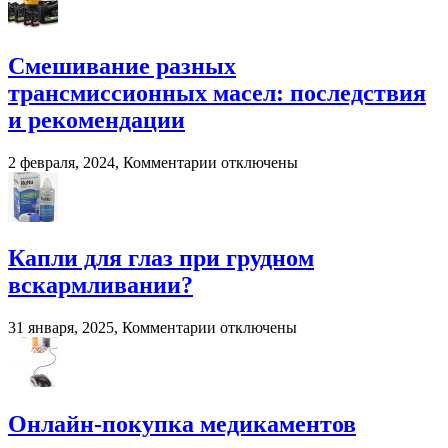
помета
Система
в
взвешивания
сельском
для
хозяйстве
фронтальных
Смешивание разных
и
трансмиссионных масел: последствия
вилочных
погрузчиков
и рекомендации
к
2 февраля, 2024,
Комментарии
отключены
записи
Смешивание
разных
трансмиссионных
масел:
Капли для глаз при грудном
последствия
вскармливании?
и
рекомендации
к
31 января, 2025,
Комментарии
отключены
записи
Капли
для
глаз
при
Онлайн-покупка медикаментов
грудном