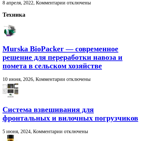
к
8 апреля, 2022,
Комментарии
отключены
хозяйстве
записи
Взвешивание
Техника
животных
на
фермерских
хозяйствах
Murska BioPacker — современное
решение для переработки навоза и
помета в сельском хозяйстве
к
10 июня, 2026,
Комментарии
отключены
записи
Murska
BioPacker
—
современное
Система взвешивания для
решение
фронтальных и вилочных погрузчиков
для
переработки
навоза
к
5 июня, 2024,
Комментарии
отключены
и
записи