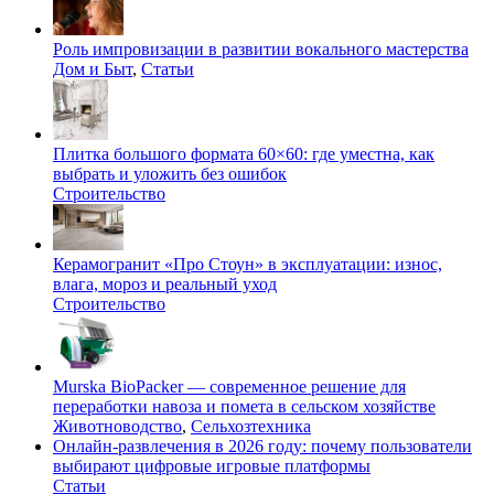
Роль импровизации в развитии вокального мастерства
Дом и Быт
,
Статьи
Плитка большого формата 60×60: где уместна, как
выбрать и уложить без ошибок
Строительство
Керамогранит «Про Стоун» в эксплуатации: износ,
влага, мороз и реальный уход
Строительство
Murska BioPacker — современное решение для
переработки навоза и помета в сельском хозяйстве
Животноводство
,
Сельхозтехника
Онлайн-развлечения в 2026 году: почему пользователи
выбирают цифровые игровые платформы
Статьи