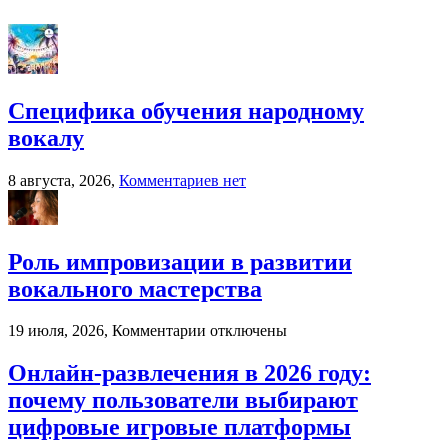
бухгалтерский
аутсорсинг
реально
экономит
ресурсы
бизнеса
Специфика обучения народному
вокалу
к
8 августа, 2026,
Комментариев
нет
записи
Специфика
обучения
народному
Роль импровизации в развитии
вокалу
вокального мастерства
к
19 июля, 2026,
Комментарии
отключены
записи
Роль
Онлайн-развлечения в 2026 году:
импровизации
почему пользователи выбирают
в
развитии
цифровые игровые платформы
вокального