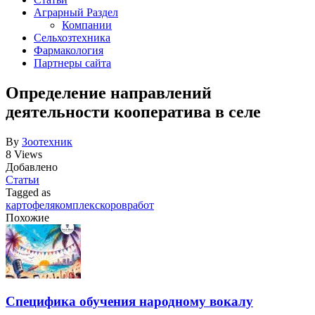
Аграрный Раздел
Компании
Сельхозтехника
Фармакология
Партнеры сайта
Определение направлений
деятельности кооператива в селе
By
Зоотехник
8 Views
Добавлено
Статьи
Tagged as
картофеля
комплекс
коров
работ
Похожие
Специфика обучения народному вокалу