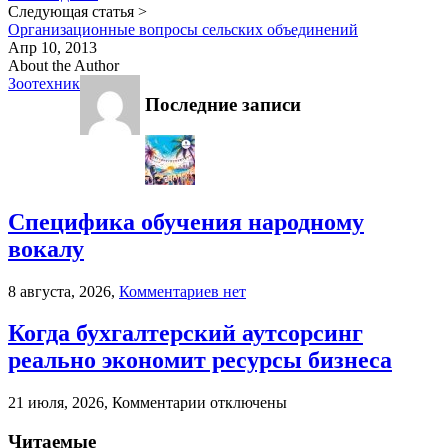
Следующая статья >
Организационные вопросы сельских объединений
Апр 10, 2013
About the Author
Зоотехник
Последние записи
Специфика обучения народному
вокалу
к
8 августа, 2026,
Комментариев
нет
записи
Специфика
Когда бухгалтерский аутсорсинг
обучения
реально экономит ресурсы бизнеса
народному
вокалу
к
21 июля, 2026,
Комментарии
отключены
записи
Когда
Читаемые