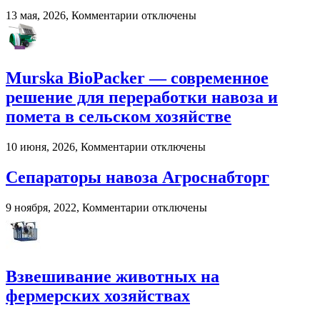
мастерства
к
13 мая, 2026,
Комментарии
отключены
записи
Онлайн-
развлечения
в
Murska BioPacker — современное
2026
году:
решение для переработки навоза и
почему
помета в сельском хозяйстве
пользователи
выбирают
цифровые
к
10 июня, 2026,
Комментарии
отключены
игровые
записи
платформы
Murska
Сепараторы навоза Агроснабторг
BioPacker
—
к
9 ноября, 2022,
Комментарии
отключены
современное
записи
решение
Сепараторы
для
навоза
переработки
Агроснабторг
навоза
Взвешивание животных на
и
помета
фермерских хозяйствах
в
сельском