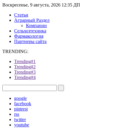
Воскресенье, 9 августа, 2026 12:35 ДП
Статьи
Аграрный Раздел
Компании
Сельхозтехника
Фармакология
Партнеры сайта
TRENDING:
Trending#1
Trending#2
Trending#3
Trending#4
google
facebook
pintrest
rss
twitter
youtube