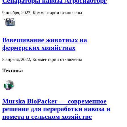
Сепараторы навоза Агроснабторг
BioPacker
—
к
9 ноября, 2022,
Комментарии
отключены
современное
записи
решение
Сепараторы
для
навоза
переработки
Агроснабторг
навоза
Взвешивание животных на
и
помета
фермерских хозяйствах
в
сельском
к
8 апреля, 2022,
Комментарии
отключены
хозяйстве
записи
Взвешивание
Техника
животных
на
фермерских
хозяйствах
Murska BioPacker — современное
решение для переработки навоза и
помета в сельском хозяйстве