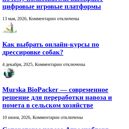
развитии
цифровые игровые платформы
вокального
мастерства
к
13 мая, 2026,
Комментарии
отключены
записи
Онлайн-
развлечения
в
Как выбрать онлайн-курсы по
2026
году:
дрессировке собак?
почему
пользователи
к
4 декабря, 2025,
Комментарии
отключены
выбирают
записи
цифровые
Как
игровые
выбрать
платформы
онлайн-
Murska BioPacker — современное
курсы
по
решение для переработки навоза и
дрессировке
помета в сельском хозяйстве
собак?
к
10 июня, 2026,
Комментарии
отключены
записи
Murska