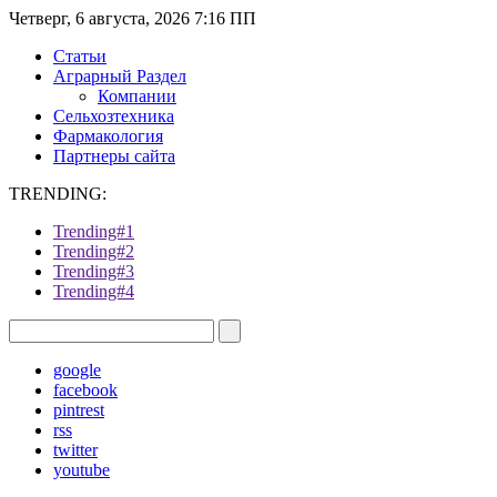
Четверг, 6 августа, 2026 7:16 ПП
Статьи
Аграрный Раздел
Компании
Сельхозтехника
Фармакология
Партнеры сайта
TRENDING:
Trending#1
Trending#2
Trending#3
Trending#4
google
facebook
pintrest
rss
twitter
youtube