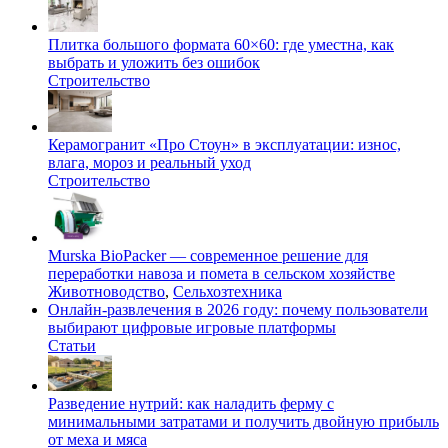
Плитка большого формата 60×60: где уместна, как
выбрать и уложить без ошибок
Строительство
Керамогранит «Про Стоун» в эксплуатации: износ,
влага, мороз и реальный уход
Строительство
Murska BioPacker — современное решение для
переработки навоза и помета в сельском хозяйстве
Животноводство
,
Сельхозтехника
Онлайн-развлечения в 2026 году: почему пользователи
выбирают цифровые игровые платформы
Статьи
Разведение нутрий: как наладить ферму с
минимальными затратами и получить двойную прибыль
от меха и мяса