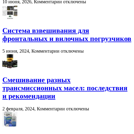
к
10 июня, 2026,
Комментарии
отключены
записи
Murska
BioPacker
—
современное
Система взвешивания для
решение
фронтальных и вилочных погрузчиков
для
переработки
навоза
к
5 июня, 2024,
Комментарии
отключены
и
записи
помета
Система
в
взвешивания
сельском
для
хозяйстве
фронтальных
Смешивание разных
и
трансмиссионных масел: последствия
вилочных
погрузчиков
и рекомендации
к
2 февраля, 2024,
Комментарии
отключены
записи
Смешивание
разных
трансмиссионных