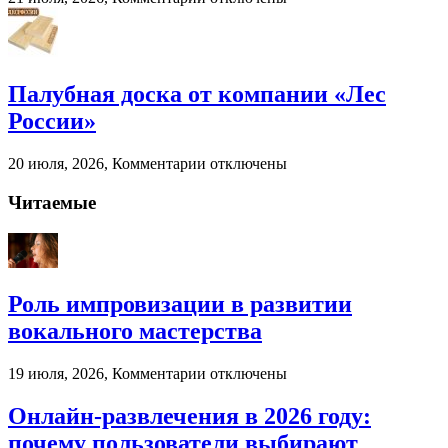
записи
Когда
бухгалтерский
аутсорсинг
реально
Палубная доска от компании «Лес
экономит
России»
ресурсы
бизнеса
к
20 июля, 2026,
Комментарии
отключены
записи
Палубная
Читаемые
доска
от
компании
«Лес
России»
Роль импровизации в развитии
вокального мастерства
к
19 июля, 2026,
Комментарии
отключены
записи
Роль
Онлайн-развлечения в 2026 году:
импровизации
почему пользователи выбирают
в