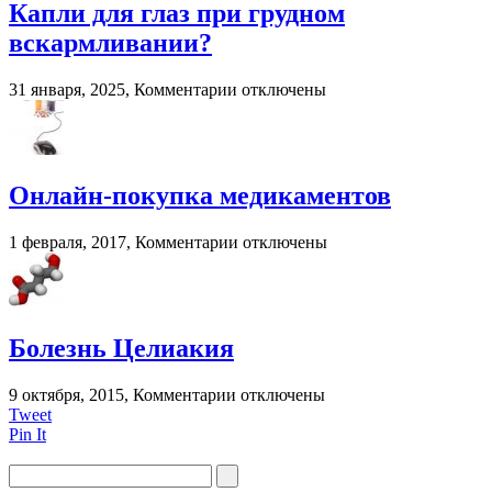
масел:
Капли для глаз при грудном
последствия
вскармливании?
и
рекомендации
к
31 января, 2025,
Комментарии
отключены
записи
Капли
для
глаз
при
Онлайн-покупка медикаментов
грудном
вскармливании?
к
1 февраля, 2017,
Комментарии
отключены
записи
Онлайн-
покупка
медикаментов
Болезнь Целиакия
к
9 октября, 2015,
Комментарии
отключены
записи
Tweet
Болезнь
Pin It
Целиакия