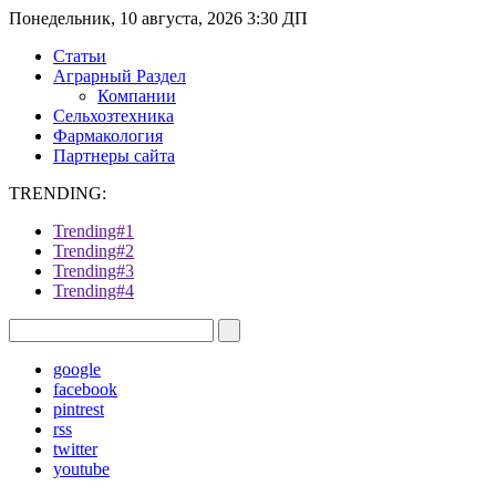
Понедельник, 10 августа, 2026 3:30 ДП
Статьи
Аграрный Раздел
Компании
Сельхозтехника
Фармакология
Партнеры сайта
TRENDING:
Trending#1
Trending#2
Trending#3
Trending#4
google
facebook
pintrest
rss
twitter
youtube