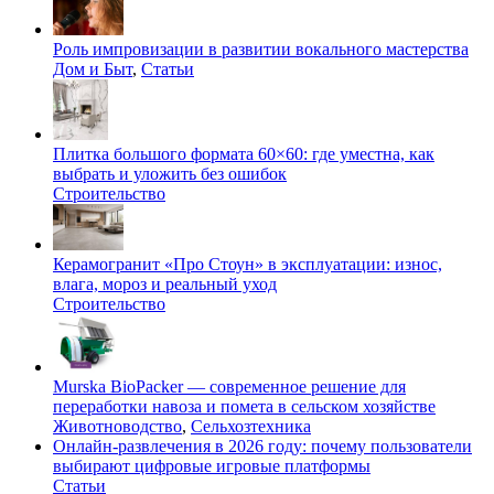
Роль импровизации в развитии вокального мастерства
Дом и Быт
,
Статьи
Плитка большого формата 60×60: где уместна, как
выбрать и уложить без ошибок
Строительство
Керамогранит «Про Стоун» в эксплуатации: износ,
влага, мороз и реальный уход
Строительство
Murska BioPacker — современное решение для
переработки навоза и помета в сельском хозяйстве
Животноводство
,
Сельхозтехника
Онлайн-развлечения в 2026 году: почему пользователи
выбирают цифровые игровые платформы
Статьи