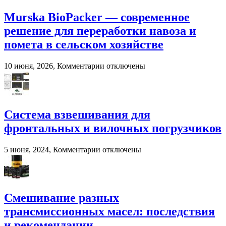
Murska BioPacker — современное
решение для переработки навоза и
помета в сельском хозяйстве
к
10 июня, 2026,
Комментарии
отключены
записи
Murska
BioPacker
—
современное
Система взвешивания для
решение
фронтальных и вилочных погрузчиков
для
переработки
навоза
к
5 июня, 2024,
Комментарии
отключены
и
записи
помета
Система
в
взвешивания
сельском
для
хозяйстве
фронтальных
Смешивание разных
и
трансмиссионных масел: последствия
вилочных
погрузчиков
и рекомендации