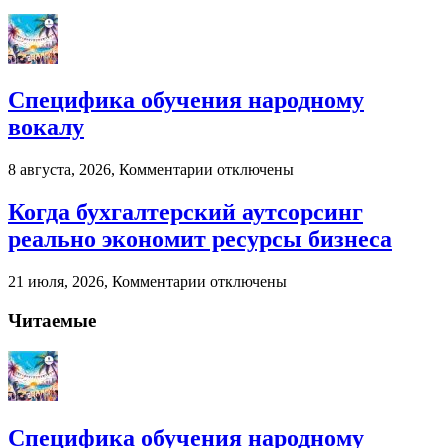
Специфика обучения народному
вокалу
к
8 августа, 2026,
Комментарии
отключены
записи
Специфика
Когда бухгалтерский аутсорсинг
обучения
реально экономит ресурсы бизнеса
народному
вокалу
к
21 июля, 2026,
Комментарии
отключены
записи
Когда
Читаемые
бухгалтерский
аутсорсинг
реально
экономит
ресурсы
бизнеса
Специфика обучения народному