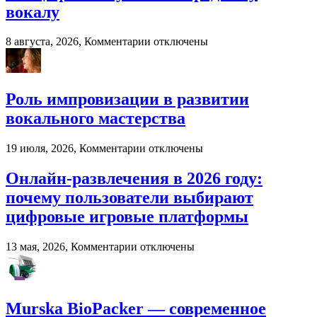
вокалу
к
8 августа, 2026,
Комментарии
отключены
записи
Специфика
обучения
народному
Роль импровизации в развитии
вокалу
вокального мастерства
к
19 июля, 2026,
Комментарии
отключены
записи
Роль
Онлайн-развлечения в 2026 году:
импровизации
почему пользователи выбирают
в
развитии
цифровые игровые платформы
вокального
мастерства
к
13 мая, 2026,
Комментарии
отключены
записи
Онлайн-
развлечения
в
Murska BioPacker — современное
2026