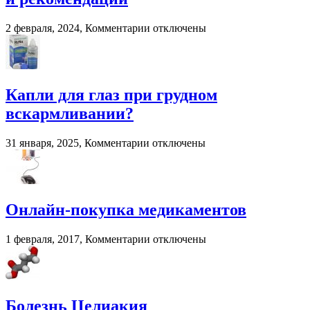
к
2 февраля, 2024,
Комментарии
отключены
записи
Смешивание
разных
трансмиссионных
масел:
Капли для глаз при грудном
последствия
вскармливании?
и
рекомендации
к
31 января, 2025,
Комментарии
отключены
записи
Капли
для
глаз
при
Онлайн-покупка медикаментов
грудном
вскармливании?
к
1 февраля, 2017,
Комментарии
отключены
записи
Онлайн-
покупка
медикаментов
Болезнь Целиакия