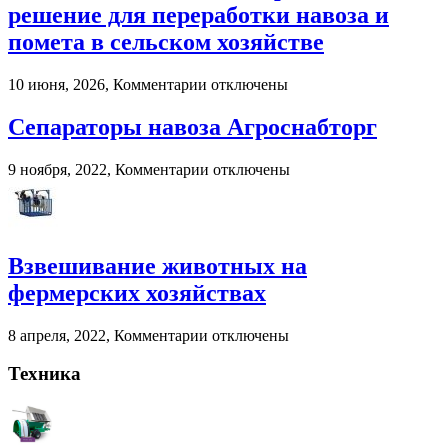
году:
решение для переработки навоза и
почему
помета в сельском хозяйстве
пользователи
выбирают
цифровые
к
10 июня, 2026,
Комментарии
отключены
игровые
записи
платформы
Murska
Сепараторы навоза Агроснабторг
BioPacker
—
к
9 ноября, 2022,
Комментарии
отключены
современное
записи
решение
Сепараторы
для
навоза
переработки
Агроснабторг
навоза
Взвешивание животных на
и
помета
фермерских хозяйствах
в
сельском
к
8 апреля, 2022,
Комментарии
отключены
хозяйстве
записи
Взвешивание
Техника
животных
на
фермерских
хозяйствах