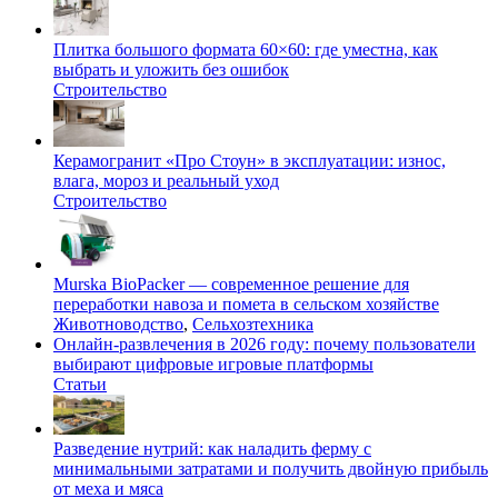
Плитка большого формата 60×60: где уместна, как
выбрать и уложить без ошибок
Строительство
Керамогранит «Про Стоун» в эксплуатации: износ,
влага, мороз и реальный уход
Строительство
Murska BioPacker — современное решение для
переработки навоза и помета в сельском хозяйстве
Животноводство
,
Сельхозтехника
Онлайн-развлечения в 2026 году: почему пользователи
выбирают цифровые игровые платформы
Статьи
Разведение нутрий: как наладить ферму с
минимальными затратами и получить двойную прибыль
от меха и мяса