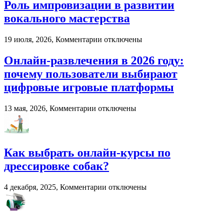
Роль импровизации в развитии
вокального мастерства
к
19 июля, 2026,
Комментарии
отключены
записи
Роль
Онлайн-развлечения в 2026 году:
импровизации
почему пользователи выбирают
в
развитии
цифровые игровые платформы
вокального
мастерства
к
13 мая, 2026,
Комментарии
отключены
записи
Онлайн-
развлечения
в
Как выбрать онлайн-курсы по
2026
году:
дрессировке собак?
почему
пользователи
к
4 декабря, 2025,
Комментарии
отключены
выбирают
записи
цифровые
Как
игровые
выбрать
платформы