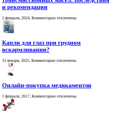
трансмиссионных масел: последствия
вилочных
погрузчиков
и рекомендации
к
2 февраля, 2024,
Комментарии
отключены
записи
Смешивание
разных
трансмиссионных
масел:
Капли для глаз при грудном
последствия
вскармливании?
и
рекомендации
к
31 января, 2025,
Комментарии
отключены
записи
Капли
для
глаз
при
Онлайн-покупка медикаментов
грудном
вскармливании?
к
1 февраля, 2017,
Комментарии
отключены
записи
Онлайн-
покупка
медикаментов