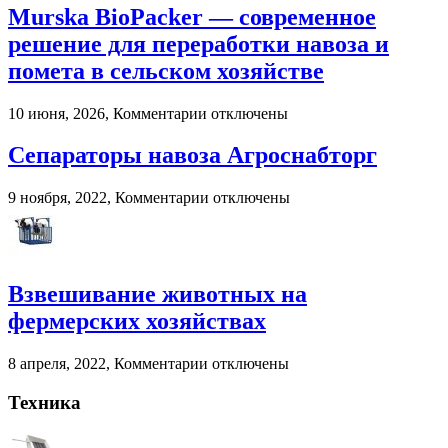
онлайн-
Murska BioPacker — современное
курсы
по
решение для переработки навоза и
дрессировке
помета в сельском хозяйстве
собак?
к
10 июня, 2026,
Комментарии
отключены
записи
Murska
Сепараторы навоза Агроснабторг
BioPacker
—
к
9 ноября, 2022,
Комментарии
отключены
современное
записи
решение
Сепараторы
для
навоза
переработки
Агроснабторг
навоза
Взвешивание животных на
и
помета
фермерских хозяйствах
в
сельском
к
8 апреля, 2022,
Комментарии
отключены
хозяйстве
записи
Взвешивание
Техника
животных
на