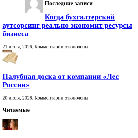
Последние записи
Когда бухгалтерский
аутсорсинг реально экономит ресурсы
бизнеса
к
21 июля, 2026,
Комментарии
отключены
записи
Когда
бухгалтерский
аутсорсинг
реально
Палубная доска от компании «Лес
экономит
России»
ресурсы
бизнеса
к
20 июля, 2026,
Комментарии
отключены
записи
Палубная
Читаемые
доска
от
компании
«Лес
России»