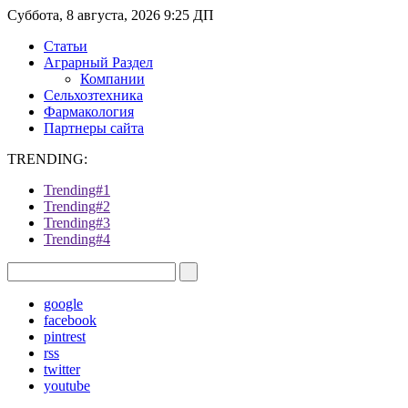
Суббота, 8 августа, 2026 9:25 ДП
Статьи
Аграрный Раздел
Компании
Сельхозтехника
Фармакология
Партнеры сайта
TRENDING:
Trending#1
Trending#2
Trending#3
Trending#4
google
facebook
pintrest
rss
twitter
youtube