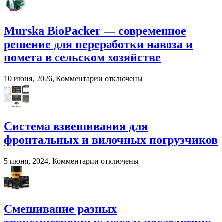
фермерских
хозяйствах
Murska BioPacker — современное
решение для переработки навоза и
помета в сельском хозяйстве
к
10 июня, 2026,
Комментарии
отключены
записи
Murska
BioPacker
—
современное
Система взвешивания для
решение
фронтальных и вилочных погрузчиков
для
переработки
навоза
к
5 июня, 2024,
Комментарии
отключены
и
записи
помета
Система
в
взвешивания
сельском
для
хозяйстве
фронтальных
Смешивание разных
и