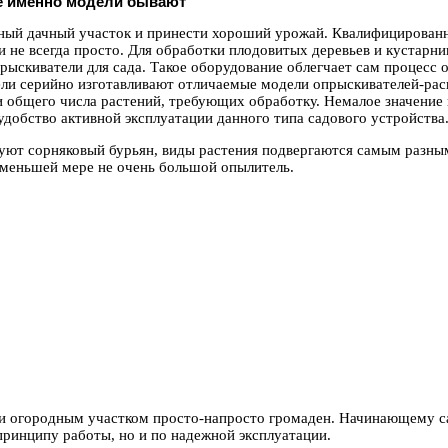
ие именно модели бывают
дный дачный участок и принести хороший урожай. Квалифицирован
 не всегда просто. Для обработки плодовитых деревьев и кустарни
ыскиватели для сада. Такое оборудование облегчает сам процесс
ели серийно изготавливают отличаемые модели опрыскивателей-рас
и общего числа растений, требующих обработку. Немалое значение
добство активной эксплуатации данного типа садового устройства
уют сорняковый бурьян, виды растения подвергаются самым разны
 меньшей мере не очень большой опылитель.
 и огородным участком просто-напросто громаден. Начинающему с
принципу работы, но и по надежной эксплуатации.