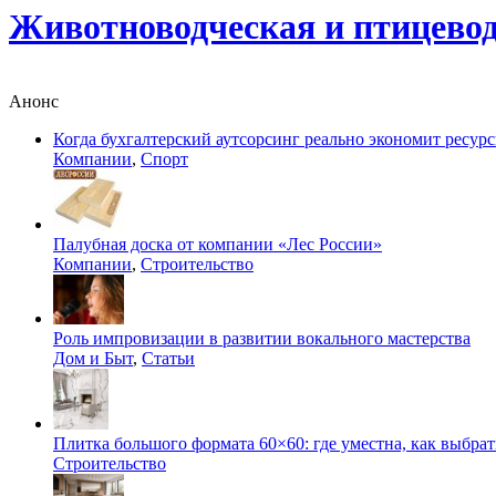
Животноводческая и птицево
Анонс
Когда бухгалтерский аутсорсинг реально экономит ресур
Компании
,
Спорт
Палубная доска от компании «Лес России»
Компании
,
Строительство
Роль импровизации в развитии вокального мастерства
Дом и Быт
,
Статьи
Плитка большого формата 60×60: где уместна, как выбрат
Строительство