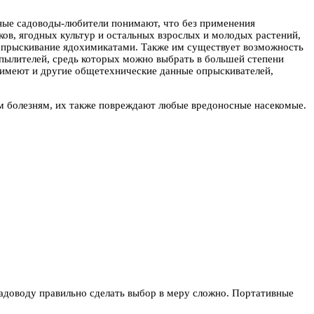
ные садоводы-любители понимают, что без применения
ков, ягодных культур и остальных взрослых и молодых растений,
 опрыскивание ядохимикатами. Также им существует возможность
пылителей, средь которых можно выбрать в большей степени
 имеют и другие общетехнические данные опрыскивателей,
.
м болезням, их также повреждают любые вредоносные насекомые.
адоводу правильно сделать выбор в меру сложно. Портативные