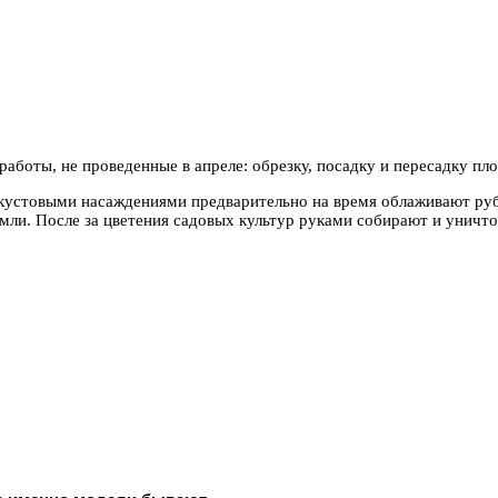
работы, не проведенные в апреле: обрезку, посадку и пересадку пл
д кустовыми насаждениями предварительно на время облаживают р
емли. После за цветения садовых культур руками собирают и уничт