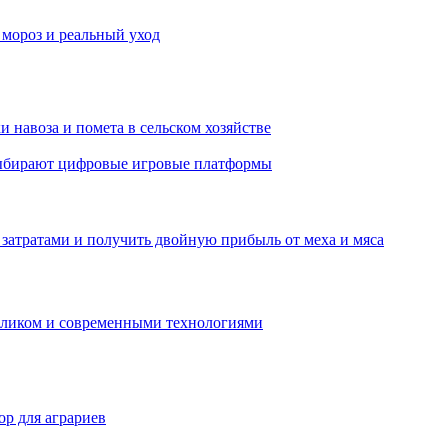
 мороз и реальный уход
 навоза и помета в сельском хозяйстве
 выбирают цифровые игровые платформы
затратами и получить двойную прибыль от меха и мяса
обликом и современными технологиями
р для аграриев