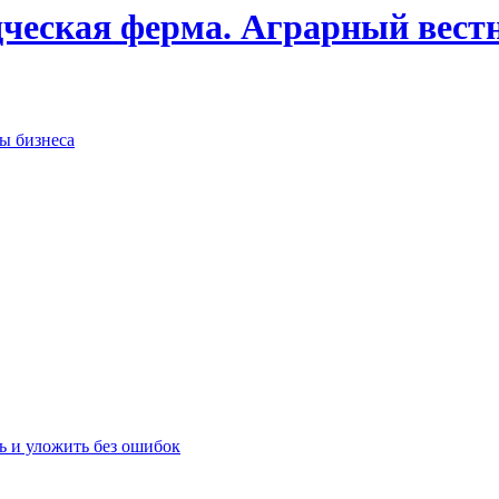
дческая ферма. Аграрный вест
сы бизнеса
ь и уложить без ошибок