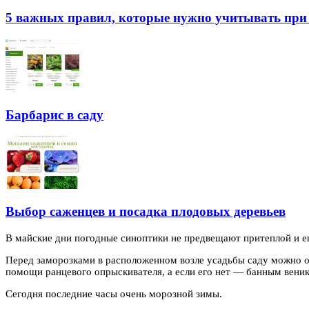
5 важных правил, которые нужно учитывать при 
Барбарис в саду
Выбор саженцев и посадка плодовых деревьев
В майские дни погодные синоптики не предвещают притеплой и е
Перед заморозками в расположенном возле усадьбы саду можно об
помощи ранцевого опрыскивателя, а если его нет — банным венико
Сегодня последние часы очень морозной зимы.