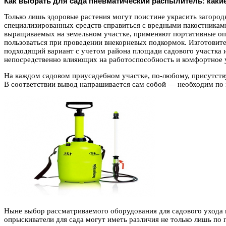
Как выбрать для сада пневматический распылитель: как
Только лишь здоровые растения могут поистине украсить загоро
специализированных средств справиться с вредными пакостниками
выращиваемых на земельном участке, применяют портативные опр
пользоваться при проведении внекорневых подкормок. Изготовит
подходящий вариант с учетом района площади садового участка 
непосредственно влияющих на работоспособность и комфортное у
На каждом садовом приусадебном участке, по-любому, присутств
В соответствии вывод напрашивается сам собой — необходим по
Ныне выбор рассматриваемого оборудования для садового ухода
опрыскиватели для сада могут иметь различия не только лишь по 