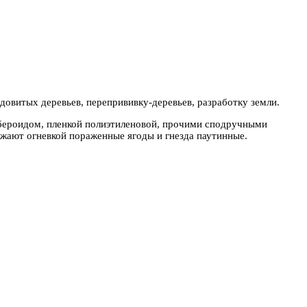
одовитых деревьев, перепрививку-деревьев, разработку земли.
убероидом, пленкой полиэтиленовой, прочими сподручными
ожают огневкой пораженные ягоды и гнезда паутинные.