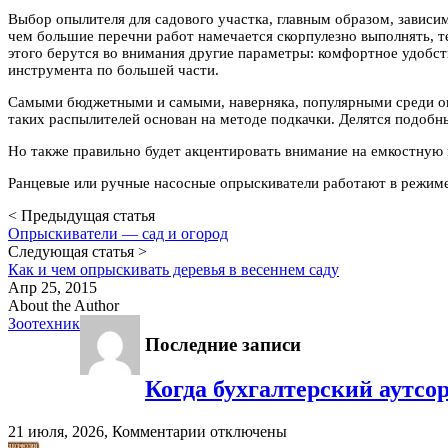
Выбор опылителя для садового участка, главным образом, зависим
чем большие перечни работ намечается скорпулезно выполнять, 
этого берутся во внимания другие параметры: комфортное удобст
инструмента по большей части.
Самыми бюджетными и самыми, наверняка, популярными среди оп
таких распылителей основан на методе подкачки. Делятся подобн
Но также правильно будет акцентировать внимание на емкостную 
Ранцевые или ручные насосные опрыскиватели работают в режиме
< Предыдущая статья
Опрыскиватели — сад и огород
Следующая статья >
Как и чем опрыскивать деревья в весеннем саду
Апр 25, 2015
About the Author
Зоотехник
Последние записи
Когда бухгалтерский аутсо
к
21 июля, 2026,
Комментарии
отключены