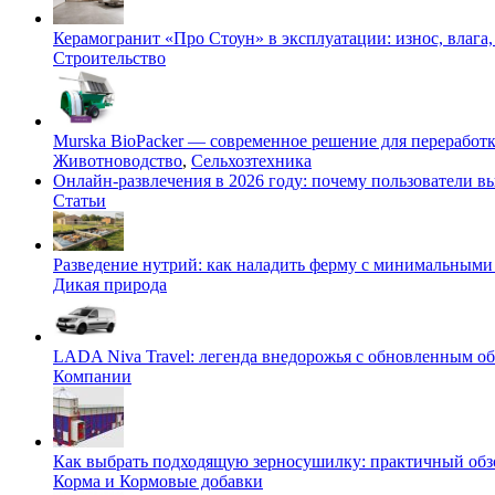
Керамогранит «Про Стоун» в эксплуатации: износ, влага,
Строительство
Murska BioPacker — современное решение для переработки
Животноводство
,
Сельхозтехника
Онлайн-развлечения в 2026 году: почему пользователи
Статьи
Разведение нутрий: как наладить ферму с минимальными 
Дикая природа
LADA Niva Travel: легенда внедорожья с обновленным 
Компании
Как выбрать подходящую зерносушилку: практичный обзо
Корма и Кормовые добавки