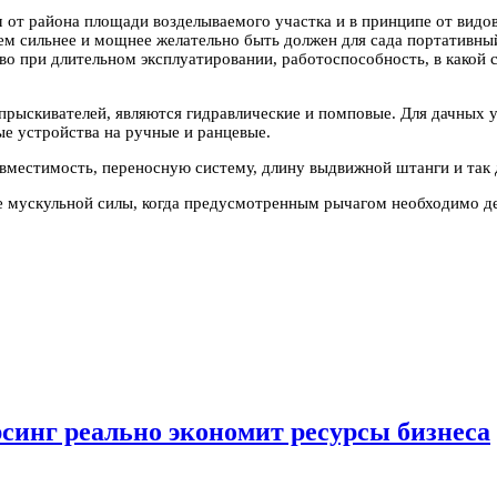
 от района площади возделываемого участка и в принципе от видов
тем сильнее и мощнее желательно быть должен для сада портативн
во при длительном эксплуатировании, работоспособность, в какой 
рыскивателей, являются гидравлические и помповые. Для дачных у
ые устройства на ручные и ранцевые.
вместимость, переносную систему, длину выдвижной штанги и так 
 мускульной силы, когда предусмотренным рычагом необходимо дел
рсинг реально экономит ресурсы бизнеса