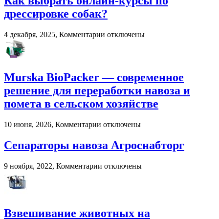
Как выбрать онлайн-курсы по
2026
году:
дрессировке собак?
почему
пользователи
к
4 декабря, 2025,
Комментарии
отключены
выбирают
записи
цифровые
Как
игровые
выбрать
платформы
онлайн-
Murska BioPacker — современное
курсы
по
решение для переработки навоза и
дрессировке
помета в сельском хозяйстве
собак?
к
10 июня, 2026,
Комментарии
отключены
записи
Murska
Сепараторы навоза Агроснабторг
BioPacker
—
к
9 ноября, 2022,
Комментарии
отключены
современное
записи
решение
Сепараторы
для
навоза
переработки
Агроснабторг
навоза
Взвешивание животных на
и