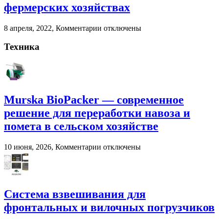
помета
фермерских хозяйствах
в
сельском
к
8 апреля, 2022,
Комментарии
отключены
хозяйстве
записи
Взвешивание
Техника
животных
на
фермерских
хозяйствах
Murska BioPacker — современное
решение для переработки навоза и
помета в сельском хозяйстве
к
10 июня, 2026,
Комментарии
отключены
записи
Murska
BioPacker
—
современное
Система взвешивания для
решение
фронтальных и вилочных погрузчиков
для
переработки