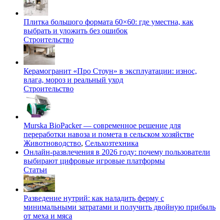
Плитка большого формата 60×60: где уместна, как
выбрать и уложить без ошибок
Строительство
Керамогранит «Про Стоун» в эксплуатации: износ,
влага, мороз и реальный уход
Строительство
Murska BioPacker — современное решение для
переработки навоза и помета в сельском хозяйстве
Животноводство
,
Сельхозтехника
Онлайн-развлечения в 2026 году: почему пользователи
выбирают цифровые игровые платформы
Статьи
Разведение нутрий: как наладить ферму с
минимальными затратами и получить двойную прибыль
от меха и мяса