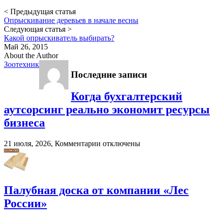
< Предыдущая статья
Опрыскивание деревьев в начале весны
Следующая статья >
Какой опрыскиватель выбирать?
Май 26, 2015
About the Author
Зоотехник
Последние записи
Когда бухгалтерский
аутсорсинг реально экономит ресурсы
бизнеса
к
21 июля, 2026,
Комментарии
отключены
записи
Когда
бухгалтерский
аутсорсинг
реально
Палубная доска от компании «Лес
экономит
России»
ресурсы
бизнеса