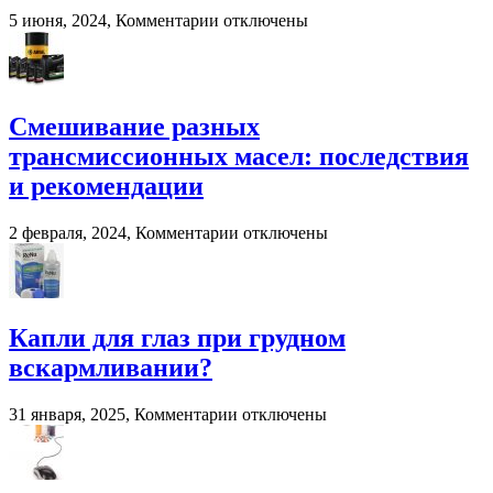
навоза
к
5 июня, 2024,
Комментарии
отключены
и
записи
помета
Система
в
взвешивания
сельском
для
хозяйстве
фронтальных
Смешивание разных
и
трансмиссионных масел: последствия
вилочных
погрузчиков
и рекомендации
к
2 февраля, 2024,
Комментарии
отключены
записи
Смешивание
разных
трансмиссионных
масел:
Капли для глаз при грудном
последствия
вскармливании?
и
рекомендации
к
31 января, 2025,
Комментарии
отключены
записи
Капли
для
глаз