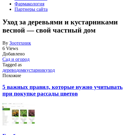
Фармакология
Партнеры сайта
Уход за деревьями и кустарниками
весной — свой частный дом
By
Зоотехник
6 Views
Добавлено
Сад и огород
Tagged as
дерево
дом
кустарник
уход
Похожие
5 важных правил, которые нужно учитывать
при покупке рассады цветов