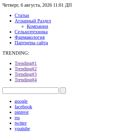
Четверг, 6 августа, 2026 11:01 ДП
Статьи
Аграрный Раздел
Компании
Сельхозтехника
Фармакология
Партнеры сайта
TRENDING:
Trending#1
Trending#2
Trending#3
Trending#4
google
facebook
pintrest
rss
twitter
youtube