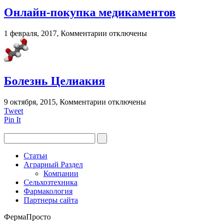
при
Онлайн-покупка медикаментов
грудном
вскармливании?
к
1 февраля, 2017,
Комментарии
отключены
записи
Онлайн-
покупка
медикаментов
Болезнь Целиакия
к
9 октября, 2015,
Комментарии
отключены
записи
Tweet
Болезнь
Pin It
Целиакия
Статьи
Аграрный Раздел
Компании
Сельхозтехника
Фармакология
Партнеры сайта
ФермаПросто