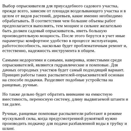
Выбор опрыскивателя для приусадебного садового участка,
прежде всего, зависим от площади возделывающего участка и в
целом от видов растений, деревьев, какие именно необходимо
обрабатывать. В соответствии чем большие объемы работ
предполагается выполнять, тем мощнее и сильнее желательно
быть должен садовый опрыскиватель, иметь большую
производительную мощность. После этого берутся в учет иные
параметры: комфортное удобство в процессе эксплуатации,
работоспособность, насколько будет проблематичным ремонт и,
естественно, надежность инструмента в общем.
Самыми недорогими и самыми, наверняка, известными среди
опрыскивателей, являются гидравлические и помповые. Для
дачных огородных участков будет самый подходящий вариант.
Принцип работы таких распылителей-опрыскивателей основан
на способе подкачки. Разделяют подобные устройства на
ранцевые, ручные.
Но также дельно будет обратить внимание на емкостную
вместимость, переносную систему, длину выдвигаемой штанги и
так далее.
Ручные, ранцевые помповые распылители работают в режиме
мускульной силы, когда предусмотренной рукояткой нужно
производить подкачку для подачи разбавленной воды в трубку и
шланг.