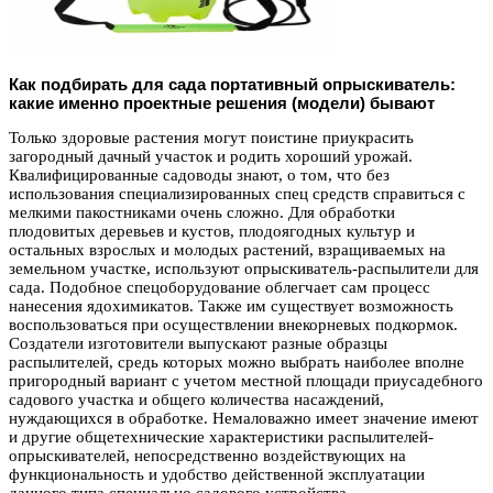
Как подбирать для сада портативный опрыскиватель:
какие именно проектные решения (модели) бывают
Только здоровые растения могут поистине приукрасить
загородный дачный участок и родить хороший урожай.
Квалифицированные садоводы знают, о том, что без
использования специализированных спец средств справиться с
мелкими пакостниками очень сложно. Для обработки
плодовитых деревьев и кустов, плодоягодных культур и
остальных взрослых и молодых растений, взращиваемых на
земельном участке, используют опрыскиватель-распылители для
сада. Подобное спецоборудование облегчает сам процесс
нанесения ядохимикатов. Также им существует возможность
воспользоваться при осуществлении внекорневых подкормок.
Создатели изготовители выпускают разные образцы
распылителей, средь которых можно выбрать наиболее вполне
пригородный вариант с учетом местной площади приусадебного
садового участка и общего количества насаждений,
нуждающихся в обработке. Немаловажно имеет значение имеют
и другие общетехнические характеристики распылителей-
опрыскивателей, непосредственно воздействующих на
функциональность и удобство действенной эксплуатации