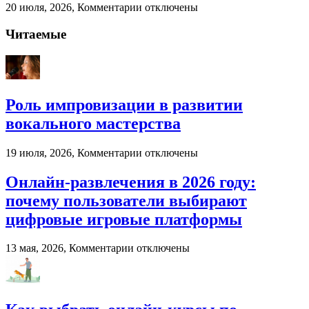
к
20 июля, 2026,
Комментарии
отключены
записи
Палубная
Читаемые
доска
от
компании
«Лес
России»
Роль импровизации в развитии
вокального мастерства
к
19 июля, 2026,
Комментарии
отключены
записи
Роль
Онлайн-развлечения в 2026 году:
импровизации
почему пользователи выбирают
в
развитии
цифровые игровые платформы
вокального
мастерства
к
13 мая, 2026,
Комментарии
отключены
записи
Онлайн-
развлечения
в