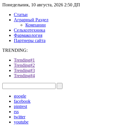
Понедельник, 10 августа, 2026 2:50 ДП
Статьи
Аграрный Раздел
Компании
Сельхозтехника
Фармакология
Партнеры сайта
TRENDING:
Trending#1
Trending#2
Trending#3
Trending#4
google
facebook
pintrest
rss
twitter
youtube