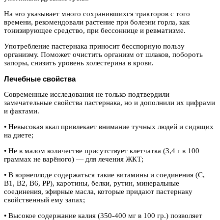
На это указывает много сохранившихся тракторов с того
времени, рекомендовали растение при болезни горла, как
тонизирующее средство, при бессоннице и ревматизме.
Употребление пастернака приносит бесспорную пользу
организму. Поможет очистить организм от шлаков, побороть
запоры, снизить уровень холестерина в крови.
Лечебные свойства
Современные исследования не только подтвердили
замечательные свойства пастернака, но и дополнили их цифрами
и фактами.
• Невысокая ккал привлекает внимание тучных людей и сидящих
на диете;
• Не в малом количестве присутствует клетчатка (3,4 г в 100
граммах не варёного) — для лечения ЖКТ;
• В корнеплоде содержаться такие витамины и соединения (С,
В1, В2, В6, РР), каротины, белки, рутин, минеральные
соединения, эфирные масла, которые придают пастернаку
свойственный ему запах;
• Высокое содержание калия (350-400 мг в 100 гр.) позволяет