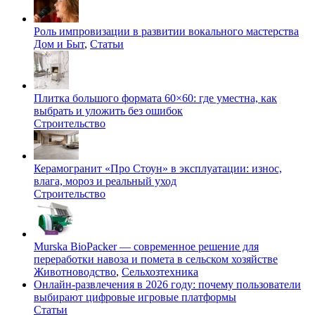
Роль импровизации в развитии вокального мастерства
Дом и Быт
,
Статьи
Плитка большого формата 60×60: где уместна, как
выбрать и уложить без ошибок
Строительство
Керамогранит «Про Стоун» в эксплуатации: износ,
влага, мороз и реальный уход
Строительство
Murska BioPacker — современное решение для
переработки навоза и помета в сельском хозяйстве
Животноводство
,
Сельхозтехника
Онлайн-развлечения в 2026 году: почему пользователи
выбирают цифровые игровые платформы
Статьи