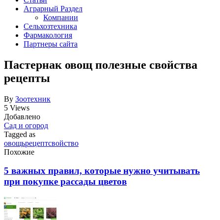
Аграрный Раздел
Компании
Сельхозтехника
Фармакология
Партнеры сайта
Пастернак овощ полезные свойства
рецепты
By
Зоотехник
5 Views
Добавлено
Сад и огород
Tagged as
овощь
рецепт
свойство
Похожие
5 важных правил, которые нужно учитывать
при покупке рассады цветов