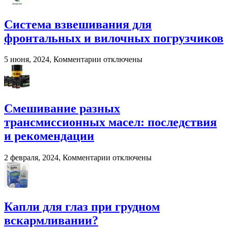
BioPacker
—
современное
Система взвешивания для
решение
фронтальных и вилочных погрузчиков
для
переработки
навоза
к
5 июня, 2024,
Комментарии
отключены
и
записи
помета
Система
в
взвешивания
сельском
для
хозяйстве
фронтальных
Смешивание разных
и
трансмиссионных масел: последствия
вилочных
погрузчиков
и рекомендации
к
2 февраля, 2024,
Комментарии
отключены
записи
Смешивание
разных
трансмиссионных
масел:
Капли для глаз при грудном
последствия
вскармливании?
и