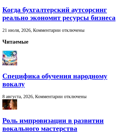
записи
Специфика
Когда бухгалтерский аутсорсинг
обучения
реально экономит ресурсы бизнеса
народному
вокалу
к
21 июля, 2026,
Комментарии
отключены
записи
Когда
Читаемые
бухгалтерский
аутсорсинг
реально
экономит
ресурсы
бизнеса
Специфика обучения народному
вокалу
к
8 августа, 2026,
Комментарии
отключены
записи
Специфика
обучения
народному
Роль импровизации в развитии
вокалу
вокального мастерства