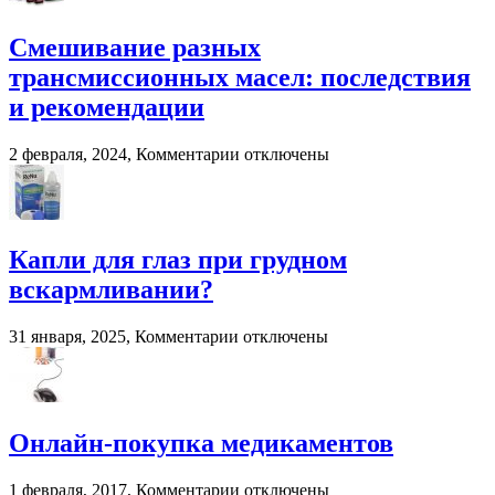
сельском
для
хозяйстве
фронтальных
Смешивание разных
и
трансмиссионных масел: последствия
вилочных
погрузчиков
и рекомендации
к
2 февраля, 2024,
Комментарии
отключены
записи
Смешивание
разных
трансмиссионных
масел:
Капли для глаз при грудном
последствия
вскармливании?
и
рекомендации
к
31 января, 2025,
Комментарии
отключены
записи
Капли
для
глаз
при
Онлайн-покупка медикаментов
грудном
вскармливании?
к
1 февраля, 2017,
Комментарии
отключены