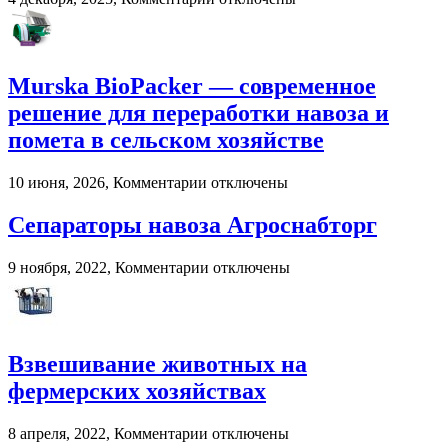
выбирают
записи
цифровые
Как
игровые
выбрать
платформы
онлайн-
Murska BioPacker — современное
курсы
по
решение для переработки навоза и
дрессировке
помета в сельском хозяйстве
собак?
к
10 июня, 2026,
Комментарии
отключены
записи
Murska
Сепараторы навоза Агроснабторг
BioPacker
—
к
9 ноября, 2022,
Комментарии
отключены
современное
записи
решение
Сепараторы
для
навоза
переработки
Агроснабторг
навоза
Взвешивание животных на
и
помета
фермерских хозяйствах
в
сельском
к
8 апреля, 2022,
Комментарии
отключены
хозяйстве