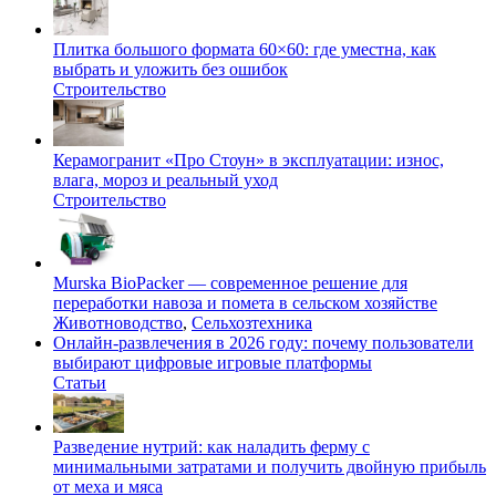
Плитка большого формата 60×60: где уместна, как
выбрать и уложить без ошибок
Строительство
Керамогранит «Про Стоун» в эксплуатации: износ,
влага, мороз и реальный уход
Строительство
Murska BioPacker — современное решение для
переработки навоза и помета в сельском хозяйстве
Животноводство
,
Сельхозтехника
Онлайн-развлечения в 2026 году: почему пользователи
выбирают цифровые игровые платформы
Статьи
Разведение нутрий: как наладить ферму с
минимальными затратами и получить двойную прибыль
от меха и мяса