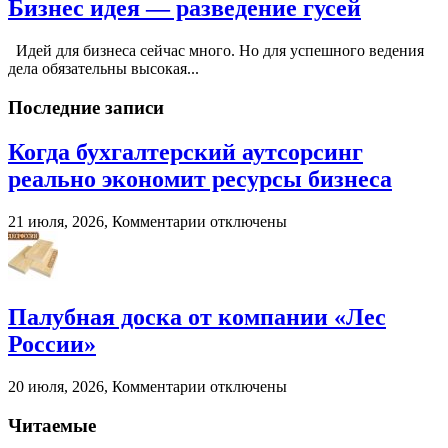
Бизнес идея — разведение гусей
Идей для бизнеса сейчас много. Но для успешного ведения
дела обязательны высокая...
Последние записи
Когда бухгалтерский аутсорсинг
реально экономит ресурсы бизнеса
к
21 июля, 2026,
Комментарии
отключены
записи
Когда
бухгалтерский
аутсорсинг
реально
Палубная доска от компании «Лес
экономит
России»
ресурсы
бизнеса
к
20 июля, 2026,
Комментарии
отключены
записи
Палубная
Читаемые
доска