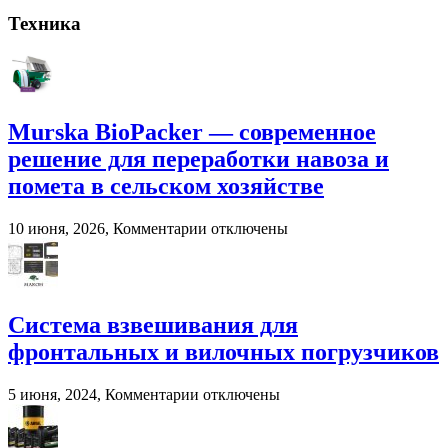
записи
Взвешивание
Техника
животных
на
фермерских
хозяйствах
Murska BioPacker — современное
решение для переработки навоза и
помета в сельском хозяйстве
к
10 июня, 2026,
Комментарии
отключены
записи
Murska
BioPacker
—
современное
Система взвешивания для
решение
фронтальных и вилочных погрузчиков
для
переработки
навоза
к
5 июня, 2024,
Комментарии
отключены
и
записи
помета
Система
в
взвешивания