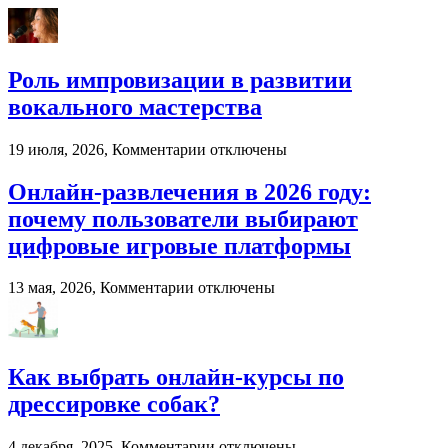
от
компании
«Лес
России»
Роль импровизации в развитии
вокального мастерства
к
19 июля, 2026,
Комментарии
отключены
записи
Роль
Онлайн-развлечения в 2026 году:
импровизации
почему пользователи выбирают
в
развитии
цифровые игровые платформы
вокального
мастерства
к
13 мая, 2026,
Комментарии
отключены
записи
Онлайн-
развлечения
в
Как выбрать онлайн-курсы по
2026
году:
дрессировке собак?
почему
пользователи
к
4 декабря, 2025,
Комментарии
отключены