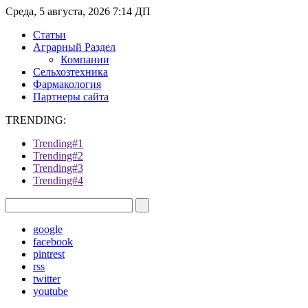
Среда, 5 августа, 2026 7:14 ДП
Статьи
Аграрный Раздел
Компании
Сельхозтехника
Фармакология
Партнеры сайта
TRENDING:
Trending#1
Trending#2
Trending#3
Trending#4
google
facebook
pintrest
rss
twitter
youtube