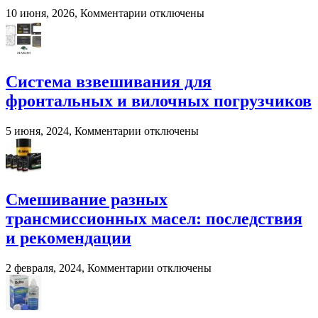
к
10 июня, 2026,
Комментарии
отключены
записи
Murska
BioPacker
—
современное
Система взвешивания для
решение
фронтальных и вилочных погрузчиков
для
переработки
навоза
к
5 июня, 2024,
Комментарии
отключены
и
записи
помета
Система
в
взвешивания
сельском
для
хозяйстве
фронтальных
Смешивание разных
и
трансмиссионных масел: последствия
вилочных
погрузчиков
и рекомендации
к
2 февраля, 2024,
Комментарии
отключены
записи
Смешивание
разных