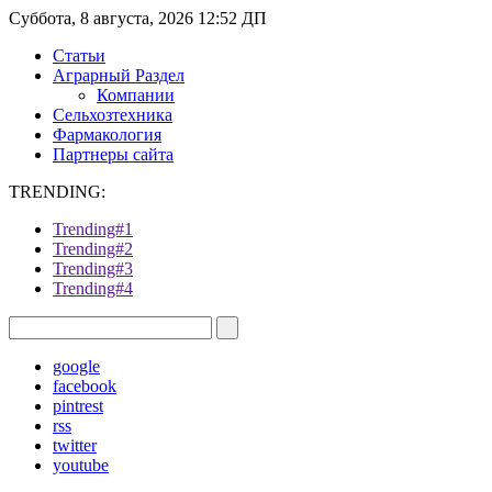
Суббота, 8 августа, 2026 12:52 ДП
Статьи
Аграрный Раздел
Компании
Сельхозтехника
Фармакология
Партнеры сайта
TRENDING:
Trending#1
Trending#2
Trending#3
Trending#4
google
facebook
pintrest
rss
twitter
youtube