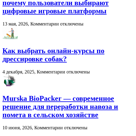
почему пользователи выбирают
в
развитии
цифровые игровые платформы
вокального
мастерства
к
13 мая, 2026,
Комментарии
отключены
записи
Онлайн-
развлечения
в
Как выбрать онлайн-курсы по
2026
году:
дрессировке собак?
почему
пользователи
к
4 декабря, 2025,
Комментарии
отключены
выбирают
записи
цифровые
Как
игровые
выбрать
платформы
онлайн-
Murska BioPacker — современное
курсы
по
решение для переработки навоза и
дрессировке
помета в сельском хозяйстве
собак?
к
10 июня, 2026,
Комментарии
отключены
записи