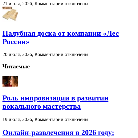
к
21 июля, 2026,
Комментарии
отключены
записи
Когда
бухгалтерский
аутсорсинг
реально
Палубная доска от компании «Лес
экономит
России»
ресурсы
бизнеса
к
20 июля, 2026,
Комментарии
отключены
записи
Палубная
Читаемые
доска
от
компании
«Лес
России»
Роль импровизации в развитии
вокального мастерства
к
19 июля, 2026,
Комментарии
отключены
записи
Роль
Онлайн-развлечения в 2026 году:
импровизации