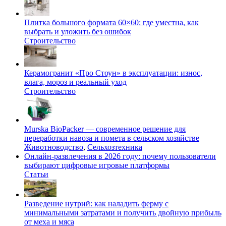
Плитка большого формата 60×60: где уместна, как
выбрать и уложить без ошибок
Строительство
Керамогранит «Про Стоун» в эксплуатации: износ,
влага, мороз и реальный уход
Строительство
Murska BioPacker — современное решение для
переработки навоза и помета в сельском хозяйстве
Животноводство
,
Сельхозтехника
Онлайн-развлечения в 2026 году: почему пользователи
выбирают цифровые игровые платформы
Статьи
Разведение нутрий: как наладить ферму с
минимальными затратами и получить двойную прибыль
от меха и мяса