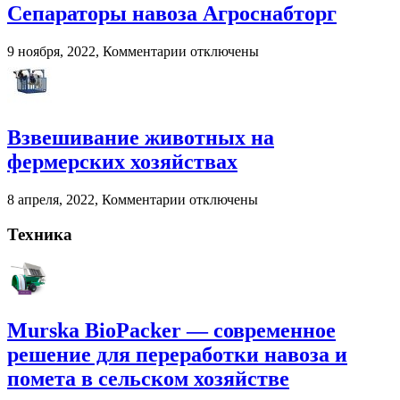
Murska
Сепараторы навоза Агроснабторг
BioPacker
—
к
9 ноября, 2022,
Комментарии
отключены
современное
записи
решение
Сепараторы
для
навоза
переработки
Агроснабторг
навоза
Взвешивание животных на
и
помета
фермерских хозяйствах
в
сельском
к
8 апреля, 2022,
Комментарии
отключены
хозяйстве
записи
Взвешивание
Техника
животных
на
фермерских
хозяйствах
Murska BioPacker — современное
решение для переработки навоза и
помета в сельском хозяйстве