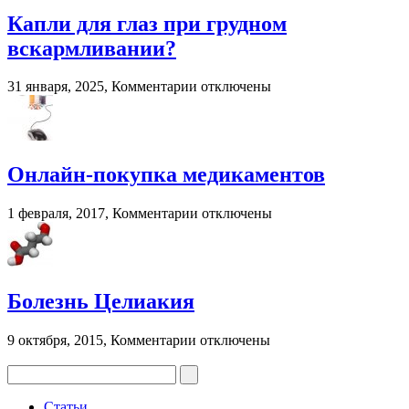
трансмиссионных
масел:
Капли для глаз при грудном
последствия
вскармливании?
и
рекомендации
к
31 января, 2025,
Комментарии
отключены
записи
Капли
для
глаз
при
Онлайн-покупка медикаментов
грудном
вскармливании?
к
1 февраля, 2017,
Комментарии
отключены
записи
Онлайн-
покупка
медикаментов
Болезнь Целиакия
к
9 октября, 2015,
Комментарии
отключены
записи
Болезнь
Целиакия
Статьи