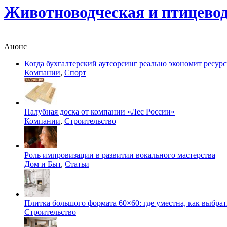
Животноводческая и птицево
Анонс
Когда бухгалтерский аутсорсинг реально экономит ресур
Компании
,
Спорт
Палубная доска от компании «Лес России»
Компании
,
Строительство
Роль импровизации в развитии вокального мастерства
Дом и Быт
,
Статьи
Плитка большого формата 60×60: где уместна, как выбрат
Строительство