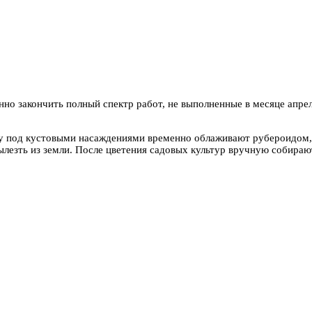
о закончить полный спектр работ, не выполненные в месяце апреле
ву под кустовыми насаждениями временно облаживают рубероидом
ылезть из земли. После цветения садовых культур вручную собира