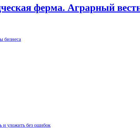
дческая ферма. Аграрный вест
сы бизнеса
ь и уложить без ошибок