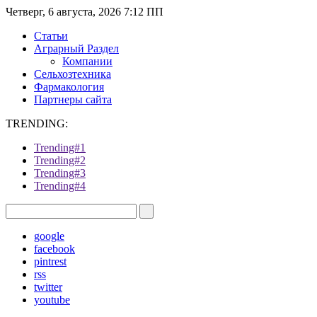
Четверг, 6 августа, 2026 7:12 ПП
Статьи
Аграрный Раздел
Компании
Сельхозтехника
Фармакология
Партнеры сайта
TRENDING:
Trending#1
Trending#2
Trending#3
Trending#4
google
facebook
pintrest
rss
twitter
youtube