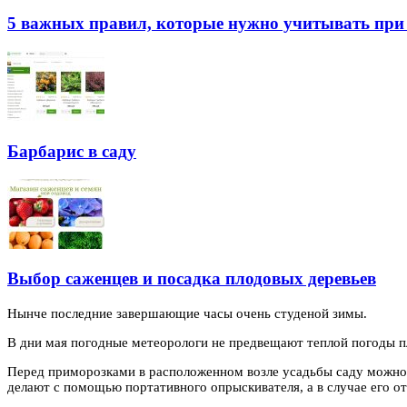
5 важных правил, которые нужно учитывать при 
Барбарис в саду
Выбор саженцев и посадка плодовых деревьев
Нынче последние завершающие часы очень студеной зимы.
В дни мая погодные метеорологи не предвещают теплой погоды 
Перед приморозками в расположенном возле усадьбы саду можно в
делают с помощью портативного опрыскивателя, а в случае его от