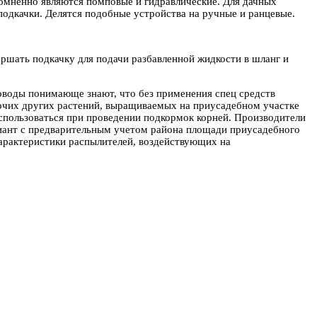
омненно являются помповые и гидравлические. Для дачных
подкачки. Делятся подобные устройства на ручные и ранцевые.
.
ршать подкачку для подачи разбавленной жидкости в шланг и
оводы понимающе знают, что без применения спец средств
рочих других растений, выращиваемых на приусадебном участке
спользоваться при проведении подкормок корней. Производители
риант с предварительным учетом района площади приусадебного
арактеристики распылителей, воздействующих на