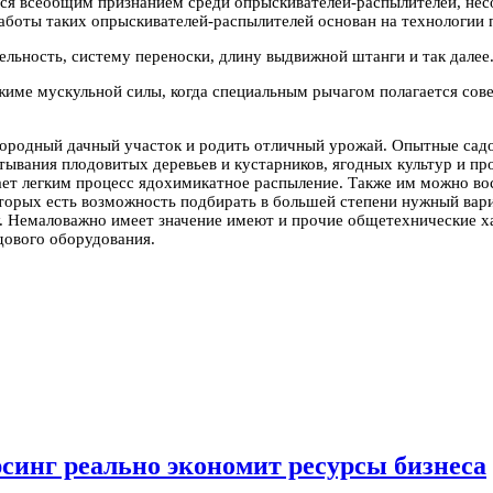
ся всеобщим признанием среди опрыскивателей-распылителей, нес
аботы таких опрыскивателей-распылителей основан на технологии 
ельность, систему переноски, длину выдвижной штанги и так далее
име мускульной силы, когда специальным рычагом полагается сове
городный дачный участок и родить отличный урожай. Опытные сад
тывания плодовитых деревьев и кустарников, ягодных культур и п
ает легким процесс ядохимикатное распыление. Также им можно во
оторых есть возможность подбирать в большей степени нужный ва
у. Немаловажно имеет значение имеют и прочие общетехнические х
дового оборудования.
рсинг реально экономит ресурсы бизнеса