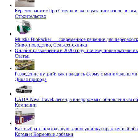
Керамогранит «Про Стоун» в эксплуатации: износ, влага,
Строительство
Murska BioPacker — современное решение для переработки
Животноводство
,
Сельхозтехника
Онлайн-развлечения в 2026 году: почему пользователи
Статьи
Разведение нутрий: как наладить ферму с минимальными 
Дикая природа
LADA Niva Travel: легенда внедорожья с обновленным 
Компании
Как выбрать подходящую зерносушилку: практичный обзо
Корма и Кормовые добавки