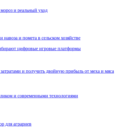
 мороз и реальный уход
 навоза и помета в сельском хозяйстве
 выбирают цифровые игровые платформы
затратами и получить двойную прибыль от меха и мяса
обликом и современными технологиями
р для аграриев