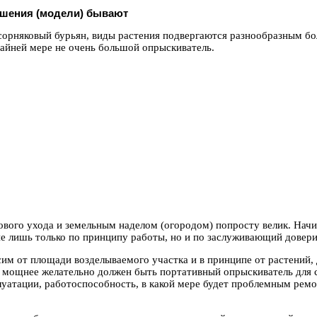
ешения (модели) бывают
сорняковый бурьян, виды растения подвергаются разнообразным бо
айней мере не очень большой опрыскиватель.
ового ухода и земельным наделом (огородом) попросту велик. Нач
не лишь только по принципу работы, но и по заслуживающий довери
сим от площади возделываемого участка и в принципе от растений,
и мощнее желательно должен быть портативный опрыскиватель для 
уатации, работоспособность, в какой мере будет проблемным ремо