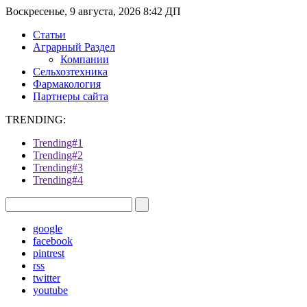
Воскресенье, 9 августа, 2026 8:42 ДП
Статьи
Аграрный Раздел
Компании
Сельхозтехника
Фармакология
Партнеры сайта
TRENDING:
Trending#1
Trending#2
Trending#3
Trending#4
google
facebook
pintrest
rss
twitter
youtube