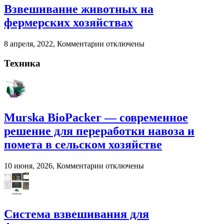
Взвешивание животных на
и
помета
фермерских хозяйствах
в
сельском
к
8 апреля, 2022,
Комментарии
отключены
хозяйстве
записи
Взвешивание
Техника
животных
на
фермерских
хозяйствах
Murska BioPacker — современное
решение для переработки навоза и
помета в сельском хозяйстве
к
10 июня, 2026,
Комментарии
отключены
записи
Murska
BioPacker
—
современное
Система взвешивания для
решение