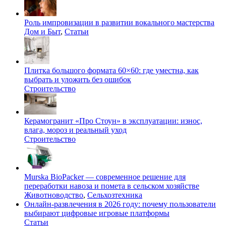
Роль импровизации в развитии вокального мастерства
Дом и Быт
,
Статьи
Плитка большого формата 60×60: где уместна, как
выбрать и уложить без ошибок
Строительство
Керамогранит «Про Стоун» в эксплуатации: износ,
влага, мороз и реальный уход
Строительство
Murska BioPacker — современное решение для
переработки навоза и помета в сельском хозяйстве
Животноводство
,
Сельхозтехника
Онлайн-развлечения в 2026 году: почему пользователи
выбирают цифровые игровые платформы
Статьи