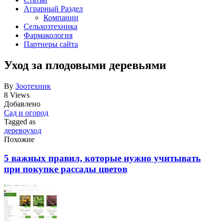
Аграрный Раздел
Компании
Сельхозтехника
Фармакология
Партнеры сайта
Уход за плодовыми деревьями
By
Зоотехник
8 Views
Добавлено
Сад и огород
Tagged as
дерево
уход
Похожие
5 важных правил, которые нужно учитывать
при покупке рассады цветов