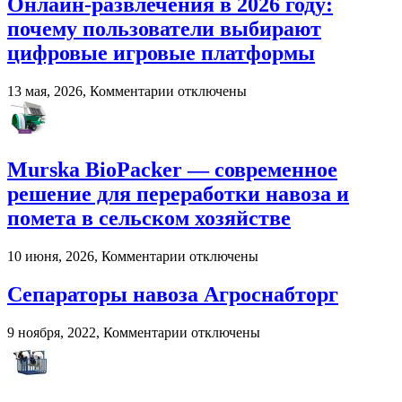
Онлайн-развлечения в 2026 году:
импровизации
почему пользователи выбирают
в
развитии
цифровые игровые платформы
вокального
мастерства
к
13 мая, 2026,
Комментарии
отключены
записи
Онлайн-
развлечения
в
Murska BioPacker — современное
2026
году:
решение для переработки навоза и
почему
помета в сельском хозяйстве
пользователи
выбирают
цифровые
к
10 июня, 2026,
Комментарии
отключены
игровые
записи
платформы
Murska
Сепараторы навоза Агроснабторг
BioPacker
—
к
9 ноября, 2022,
Комментарии
отключены
современное
записи
решение
Сепараторы
для
навоза
переработки
Агроснабторг
навоза