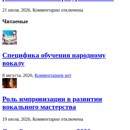
вокалу
к
21 июля, 2026,
Комментарии
отключены
записи
Когда
Читаемые
бухгалтерский
аутсорсинг
реально
экономит
ресурсы
бизнеса
Специфика обучения народному
вокалу
к
8 августа, 2026,
Комментариев
нет
записи
Специфика
обучения
народному
Роль импровизации в развитии
вокалу
вокального мастерства
к
19 июля, 2026,
Комментарии
отключены
записи
Роль