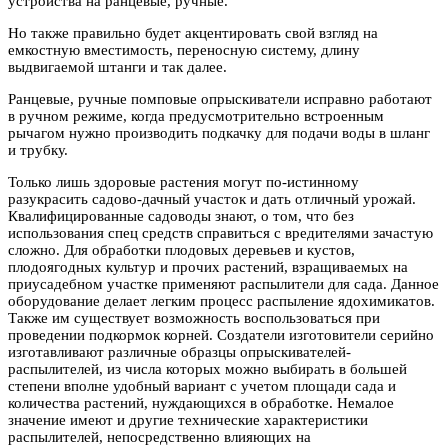
устройства на ранцевые, ручные.
Но также правильно будет акцентировать свой взгляд на
емкостную вместимость, переносную систему, длину
выдвигаемой штанги и так далее.
Ранцевые, ручные помповые опрыскиватели исправно работают
в ручном режиме, когда предусмотрительно встроенным
рычагом нужно производить подкачку для подачи воды в шланг
и трубку.
Только лишь здоровые растения могут по-истинному
разукрасить садово-дачный участок и дать отличный урожай.
Квалифицированные садоводы знают, о том, что без
использования спец средств справиться с вредителями зачастую
сложно. Для обработки плодовых деревьев и кустов,
плодоягодных культур и прочих растений, взращиваемых на
приусадебном участке применяют распылители для сада. Данное
оборудование делает легким процесс распыление ядохимикатов.
Также им существует возможность воспользоваться при
проведении подкормок корней. Создатели изготовители серийно
изготавливают различные образцы опрыскивателей-
распылителей, из числа которых можно выбирать в большей
степени вполне удобный вариант с учетом площади сада и
количества растений, нуждающихся в обработке. Немалое
значение имеют и другие технические характеристики
распылителей, непосредственно влияющих на