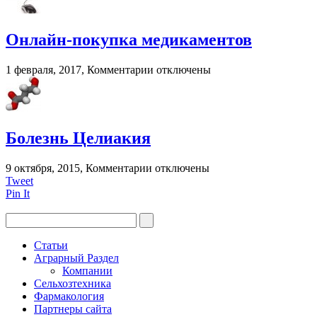
для
глаз
при
Онлайн-покупка медикаментов
грудном
вскармливании?
к
1 февраля, 2017,
Комментарии
отключены
записи
Онлайн-
покупка
медикаментов
Болезнь Целиакия
к
9 октября, 2015,
Комментарии
отключены
записи
Tweet
Болезнь
Pin It
Целиакия
Статьи
Аграрный Раздел
Компании
Сельхозтехника
Фармакология
Партнеры сайта