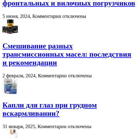
фронтальных и вилочных погрузчиков
для
переработки
навоза
к
5 июня, 2024,
Комментарии
отключены
и
записи
помета
Система
в
взвешивания
сельском
для
хозяйстве
фронтальных
Смешивание разных
и
трансмиссионных масел: последствия
вилочных
погрузчиков
и рекомендации
к
2 февраля, 2024,
Комментарии
отключены
записи
Смешивание
разных
трансмиссионных
масел:
Капли для глаз при грудном
последствия
вскармливании?
и
рекомендации
к
31 января, 2025,
Комментарии
отключены
записи
Капли