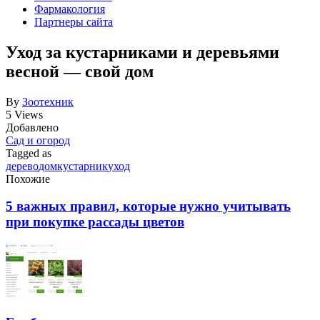
Фармакология
Партнеры сайта
Уход за кустарниками и деревьями
весной — свой дом
By
Зоотехник
5 Views
Добавлено
Сад и огород
Tagged as
дерево
дом
кустарник
уход
Похожие
5 важных правил, которые нужно учитывать
при покупке рассады цветов