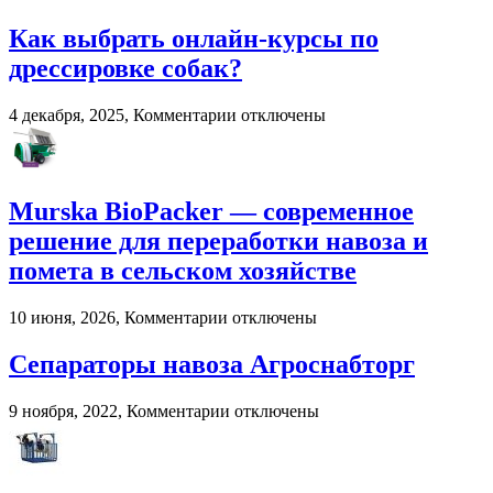
в
Как выбрать онлайн-курсы по
2026
году:
дрессировке собак?
почему
пользователи
к
4 декабря, 2025,
Комментарии
отключены
выбирают
записи
цифровые
Как
игровые
выбрать
платформы
онлайн-
Murska BioPacker — современное
курсы
по
решение для переработки навоза и
дрессировке
помета в сельском хозяйстве
собак?
к
10 июня, 2026,
Комментарии
отключены
записи
Murska
Сепараторы навоза Агроснабторг
BioPacker
—
к
9 ноября, 2022,
Комментарии
отключены
современное
записи
решение
Сепараторы
для
навоза
переработки
Агроснабторг