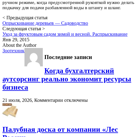
ручном режиме, когда предусмотренной рукояткой нужно делать
подкачку для подачи разбавленной воды в штангу и шланг.
< Предыдущая статья
Опрыскивание деревьев — Садоводство
Следующая статья >
Уход за фруктовым садом зимой и весной. Распрыскивание
Янв 29, 2015
About the Author
Зоотехник
Последние записи
Когда бухгалтерский
аутсорсинг реально экономит ресурсы
бизнеса
к
21 июля, 2026,
Комментарии
отключены
записи
Когда
бухгалтерский
аутсорсинг
реально
Палубная доска от компании «Лес
экономит