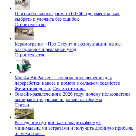
Плитка большого формата 60×60: где уместна, как
выбрать и уложить без ошибок
Строительство
Керамогранит «Про Стоун» в эксплуатации: износ,
влага, мороз и реальный уход
Строительство
Murska BioPacker — современное решение для
переработки навоза и помета в сельском хозяйстве
Животноводство
,
Сельхозтехника
Онлайн-развлечения в 2026 году: почему пользователи
выбирают цифровые игровые платформы
Статьи
Разведение нутрий: как наладить ферму с
минимальными затратами и получить двойную прибыль
от меха и мяса