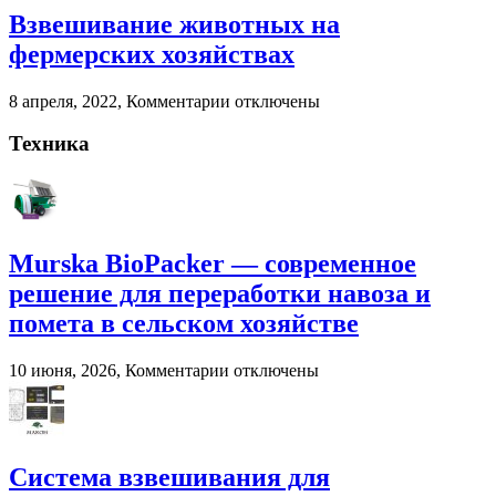
навоза
Взвешивание животных на
и
помета
фермерских хозяйствах
в
сельском
к
8 апреля, 2022,
Комментарии
отключены
хозяйстве
записи
Взвешивание
Техника
животных
на
фермерских
хозяйствах
Murska BioPacker — современное
решение для переработки навоза и
помета в сельском хозяйстве
к
10 июня, 2026,
Комментарии
отключены
записи
Murska
BioPacker
—
современное
Система взвешивания для
решение