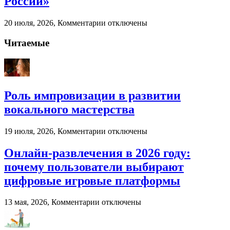
России»
ресурсы
бизнеса
к
20 июля, 2026,
Комментарии
отключены
записи
Палубная
Читаемые
доска
от
компании
«Лес
России»
Роль импровизации в развитии
вокального мастерства
к
19 июля, 2026,
Комментарии
отключены
записи
Роль
Онлайн-развлечения в 2026 году:
импровизации
почему пользователи выбирают
в
развитии
цифровые игровые платформы
вокального
мастерства
к
13 мая, 2026,
Комментарии
отключены
записи
Онлайн-
развлечения