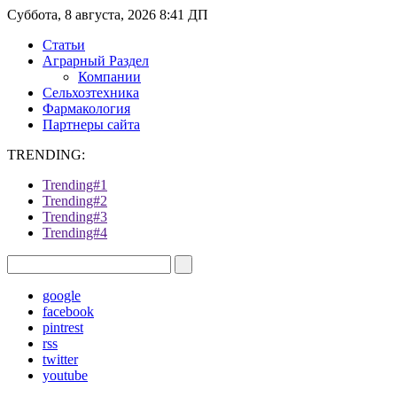
Суббота, 8 августа, 2026 8:41 ДП
Статьи
Аграрный Раздел
Компании
Сельхозтехника
Фармакология
Партнеры сайта
TRENDING:
Trending#1
Trending#2
Trending#3
Trending#4
google
facebook
pintrest
rss
twitter
youtube