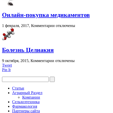
для
глаз
при
Онлайн-покупка медикаментов
грудном
вскармливании?
к
1 февраля, 2017,
Комментарии
отключены
записи
Онлайн-
покупка
медикаментов
Болезнь Целиакия
к
9 октября, 2015,
Комментарии
отключены
записи
Tweet
Болезнь
Pin It
Целиакия
Статьи
Аграрный Раздел
Компании
Сельхозтехника
Фармакология
Партнеры сайта