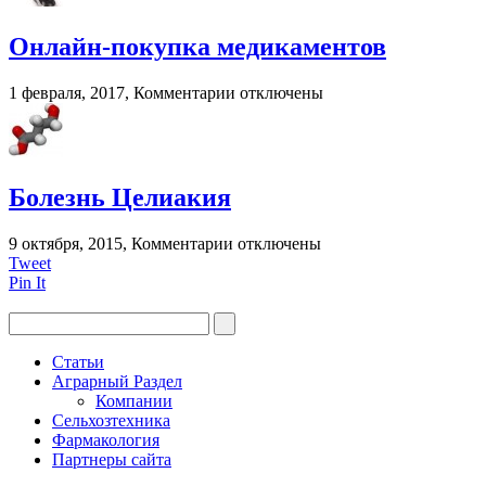
глаз
при
Онлайн-покупка медикаментов
грудном
вскармливании?
к
1 февраля, 2017,
Комментарии
отключены
записи
Онлайн-
покупка
медикаментов
Болезнь Целиакия
к
9 октября, 2015,
Комментарии
отключены
записи
Tweet
Болезнь
Pin It
Целиакия
Статьи
Аграрный Раздел
Компании
Сельхозтехника
Фармакология
Партнеры сайта