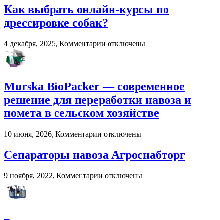
в
Как выбрать онлайн-курсы по
2026
году:
дрессировке собак?
почему
пользователи
к
4 декабря, 2025,
Комментарии
отключены
выбирают
записи
цифровые
Как
игровые
выбрать
платформы
онлайн-
Murska BioPacker — современное
курсы
по
решение для переработки навоза и
дрессировке
помета в сельском хозяйстве
собак?
к
10 июня, 2026,
Комментарии
отключены
записи
Murska
Сепараторы навоза Агроснабторг
BioPacker
—
к
9 ноября, 2022,
Комментарии
отключены
современное
записи
решение
Сепараторы
для
навоза
переработки
Агроснабторг
навоза