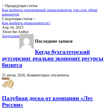
< Предыдущая статья
Как выбрать портативный опрыскиватель для сада: обзор
вариантов
Следующая статья >
Как выбрать опрыскиватель?
Апр 16, 2015
About the Author
Зоотехник
Последние записи
Когда бухгалтерский
аутсорсинг реально экономит ресурсы
бизнеса
к
21 июля, 2026,
Комментарии
отключены
записи
Когда
бухгалтерский
аутсорсинг
реально
Палубная доска от компании «Лес
экономит
России»
ресурсы