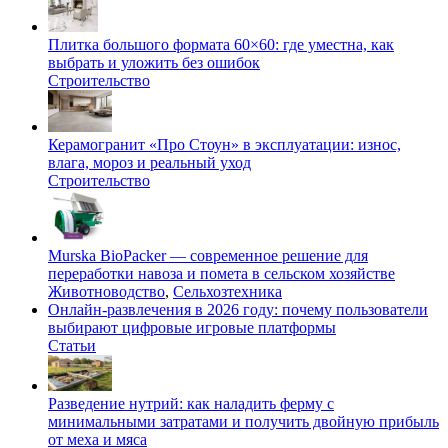
Плитка большого формата 60×60: где уместна, как
выбрать и уложить без ошибок
Строительство
Керамогранит «Про Стоун» в эксплуатации: износ,
влага, мороз и реальный уход
Строительство
Murska BioPacker — современное решение для
переработки навоза и помета в сельском хозяйстве
Животноводство
,
Сельхозтехника
Онлайн-развлечения в 2026 году: почему пользователи
выбирают цифровые игровые платформы
Статьи
Разведение нутрий: как наладить ферму с
минимальными затратами и получить двойную прибыль
от меха и мяса