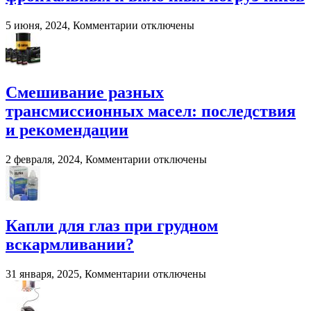
переработки
навоза
к
5 июня, 2024,
Комментарии
отключены
и
записи
помета
Система
в
взвешивания
сельском
для
хозяйстве
фронтальных
Смешивание разных
и
трансмиссионных масел: последствия
вилочных
погрузчиков
и рекомендации
к
2 февраля, 2024,
Комментарии
отключены
записи
Смешивание
разных
трансмиссионных
масел:
Капли для глаз при грудном
последствия
вскармливании?
и
рекомендации
к
31 января, 2025,
Комментарии
отключены
записи
Капли
для