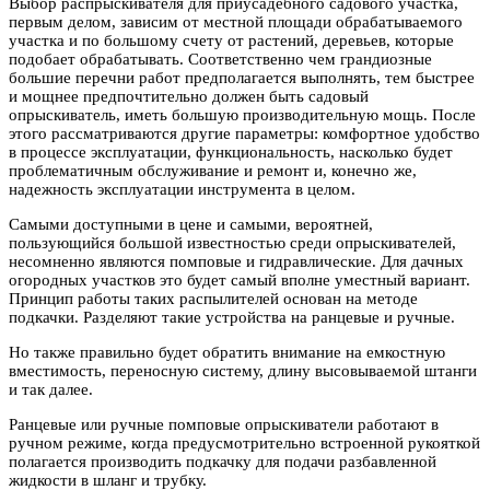
Выбор распрыскивателя для приусадебного садового участка,
первым делом, зависим от местной площади обрабатываемого
участка и по большому счету от растений, деревьев, которые
подобает обрабатывать. Соответственно чем грандиозные
большие перечни работ предполагается выполнять, тем быстрее
и мощнее предпочтительно должен быть садовый
опрыскиватель, иметь большую производительную мощь. После
этого рассматриваются другие параметры: комфортное удобство
в процессе эксплуатации, функциональность, насколько будет
проблематичным обслуживание и ремонт и, конечно же,
надежность эксплуатации инструмента в целом.
Самыми доступными в цене и самыми, вероятней,
пользующийся большой известностью среди опрыскивателей,
несомненно являются помповые и гидравлические. Для дачных
огородных участков это будет самый вполне уместный вариант.
Принцип работы таких распылителей основан на методе
подкачки. Разделяют такие устройства на ранцевые и ручные.
Но также правильно будет обратить внимание на емкостную
вместимость, переносную систему, длину высовываемой штанги
и так далее.
Ранцевые или ручные помповые опрыскиватели работают в
ручном режиме, когда предусмотрительно встроенной рукояткой
полагается производить подкачку для подачи разбавленной
жидкости в шланг и трубку.