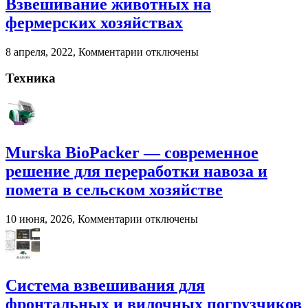
Взвешивание животных на
и
помета
фермерских хозяйствах
в
сельском
к
8 апреля, 2022,
Комментарии
отключены
хозяйстве
записи
Взвешивание
Техника
животных
на
фермерских
хозяйствах
Murska BioPacker — современное
решение для переработки навоза и
помета в сельском хозяйстве
к
10 июня, 2026,
Комментарии
отключены
записи
Murska
BioPacker
—
современное
Система взвешивания для
решение
фронтальных и вилочных погрузчиков
для