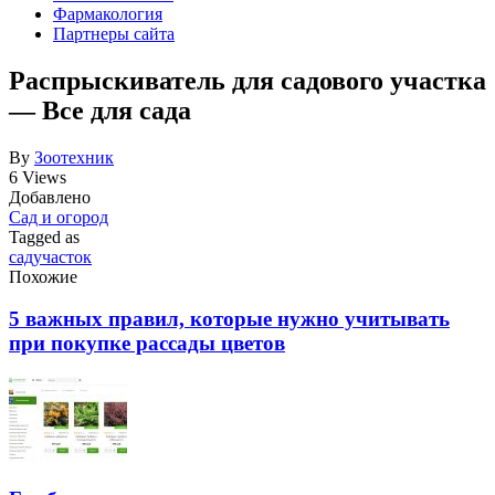
Фармакология
Партнеры сайта
Распрыскиватель для садового участка
— Все для сада
By
Зоотехник
6 Views
Добавлено
Сад и огород
Tagged as
сад
участок
Похожие
5 важных правил, которые нужно учитывать
при покупке рассады цветов