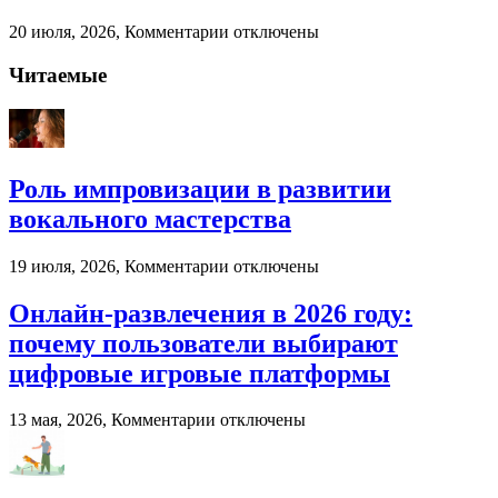
бизнеса
к
20 июля, 2026,
Комментарии
отключены
записи
Палубная
Читаемые
доска
от
компании
«Лес
России»
Роль импровизации в развитии
вокального мастерства
к
19 июля, 2026,
Комментарии
отключены
записи
Роль
Онлайн-развлечения в 2026 году:
импровизации
почему пользователи выбирают
в
развитии
цифровые игровые платформы
вокального
мастерства
к
13 мая, 2026,
Комментарии
отключены
записи
Онлайн-
развлечения