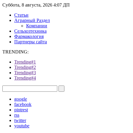
Суббота, 8 августа, 2026 4:07 ДП
Статьи
Аграрный Раздел
Компании
Сельхозтехника
Фармакология
Партнеры сайта
TRENDING:
Trending#1
Trending#2
Trending#3
Trending#4
google
facebook
pintrest
rss
twitter
youtube