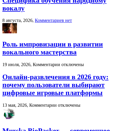
Специфика обучения народному
вокалу
к
8 августа, 2026,
Комментариев
нет
записи
Специфика
обучения
народному
Роль импровизации в развитии
вокалу
вокального мастерства
к
19 июля, 2026,
Комментарии
отключены
записи
Роль
Онлайн-развлечения в 2026 году:
импровизации
почему пользователи выбирают
в
развитии
цифровые игровые платформы
вокального
мастерства
к
13 мая, 2026,
Комментарии
отключены
записи
Онлайн-
развлечения
в
Murska BioPacker — современное