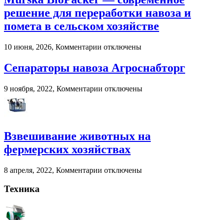
2026
году:
решение для переработки навоза и
почему
помета в сельском хозяйстве
пользователи
выбирают
цифровые
к
10 июня, 2026,
Комментарии
отключены
игровые
записи
платформы
Murska
Сепараторы навоза Агроснабторг
BioPacker
—
к
9 ноября, 2022,
Комментарии
отключены
современное
записи
решение
Сепараторы
для
навоза
переработки
Агроснабторг
навоза
Взвешивание животных на
и
помета
фермерских хозяйствах
в
сельском
к
8 апреля, 2022,
Комментарии
отключены
хозяйстве
записи
Взвешивание
Техника
животных
на
фермерских