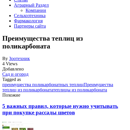
Аграрный Раздел
Компании
Сельхозтехника
Фармакология
Партнеры сайта
Преимущества теплиц из
поликарбоната
By
Зоотехник
4 Views
Добавлено
Сад и огород
Tagged as
преимущества поликарбонатных теплиц
Преимущества
теплиц из поликарбоната
теплицы из поликарбоната
Похожие
5 важных правил, которые нужно учитывать
при покупке рассады цветов