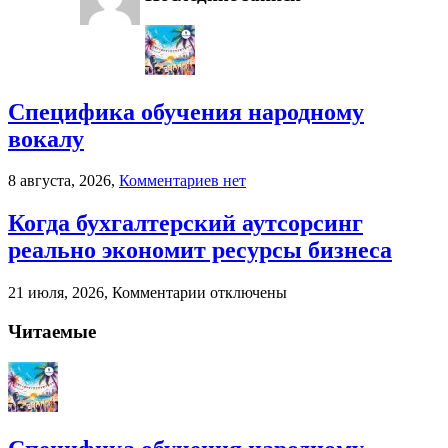
Специфика обучения народному
вокалу
к
8 августа, 2026,
Комментариев
нет
записи
Специфика
Когда бухгалтерский аутсорсинг
обучения
реально экономит ресурсы бизнеса
народному
вокалу
к
21 июля, 2026,
Комментарии
отключены
записи
Когда
Читаемые
бухгалтерский
аутсорсинг
реально
экономит
ресурсы
бизнеса