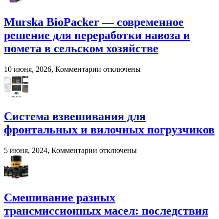
хозяйствах
Murska BioPacker — современное
решение для переработки навоза и
помета в сельском хозяйстве
к
10 июня, 2026,
Комментарии
отключены
записи
Murska
BioPacker
—
современное
Система взвешивания для
решение
фронтальных и вилочных погрузчиков
для
переработки
навоза
к
5 июня, 2024,
Комментарии
отключены
и
записи
помета
Система
в
взвешивания
сельском
для
хозяйстве
фронтальных
Смешивание разных
и
трансмиссионных масел: последствия
вилочных