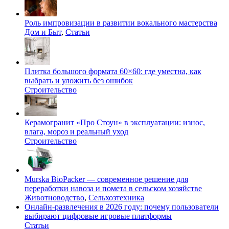
Роль импровизации в развитии вокального мастерства
Дом и Быт
,
Статьи
Плитка большого формата 60×60: где уместна, как
выбрать и уложить без ошибок
Строительство
Керамогранит «Про Стоун» в эксплуатации: износ,
влага, мороз и реальный уход
Строительство
Murska BioPacker — современное решение для
переработки навоза и помета в сельском хозяйстве
Животноводство
,
Сельхозтехника
Онлайн-развлечения в 2026 году: почему пользователи
выбирают цифровые игровые платформы
Статьи