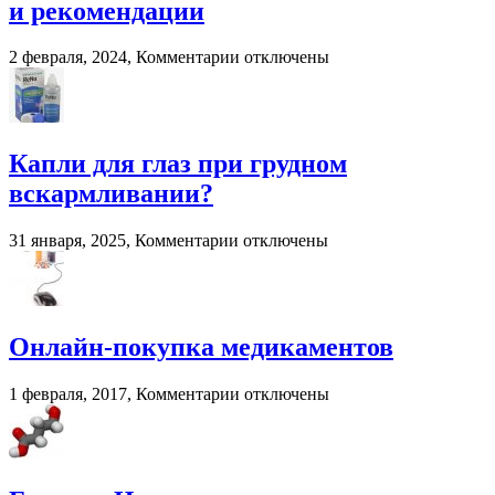
погрузчиков
и рекомендации
к
2 февраля, 2024,
Комментарии
отключены
записи
Смешивание
разных
трансмиссионных
масел:
Капли для глаз при грудном
последствия
вскармливании?
и
рекомендации
к
31 января, 2025,
Комментарии
отключены
записи
Капли
для
глаз
при
Онлайн-покупка медикаментов
грудном
вскармливании?
к
1 февраля, 2017,
Комментарии
отключены
записи
Онлайн-
покупка
медикаментов