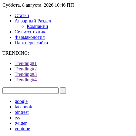
Суббота, 8 августа, 2026 10:46 ПП
Статьи
Аграрный Раздел
Компании
Сельхозтехника
Фармакология
Партнеры сайта
TRENDING:
Trending#1
Trending#2
Trending#3
Trending#4
google
facebook
pintrest
rss
twitter
youtube