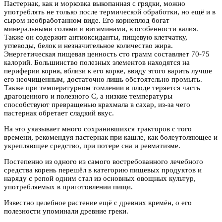
Пастернак, как и морковка выкопанная с грядки, можно
употреблять не только после термической
обработки, но ещё и в
сыром необработанном виде. Его корнеплод богат
минеральными солями и витаминами, в особенности калия.
Также он содержит антиоксиданты, пищевую клетчатку,
углеводы, белок и незначительное количество жира.
Энергетическая пищевая ценность сто грамм составляет 70-75
калорий. Большинство полезных элементов находятся на
периферии корня, вблизи к его корке, ввиду этого варить лучше
его неочищенным, достаточно лишь обстоятельно промыть.
Также при температурном томлении в плоде теряется часть
драгоценного и полезного С, а низкие температуры
способствуют превращенью крахмала в сахар, из-за чего
пастернак обретает сладкий вкус.
На это указывает много сохранившихся тракторов с того
времени, рекомендуя пастернак при кашле, как болеутоляющее и
укрепляющее средство, при потере сна и ревматизме.
Постепенно из одного из самого востребованного лечебного
средства корень перешёл в категорию пищевых продуктов и
наряду с репой одним стал из основных овощных культур,
употребляемых в приготовлении пищи.
Известно целебное растение ещё с древних времён, о его
полезности упоминали древние греки.