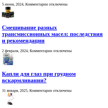
навоза
к
5 июня, 2024,
Комментарии
отключены
и
записи
помета
Система
в
взвешивания
сельском
для
хозяйстве
фронтальных
Смешивание разных
и
трансмиссионных масел: последствия
вилочных
погрузчиков
и рекомендации
к
2 февраля, 2024,
Комментарии
отключены
записи
Смешивание
разных
трансмиссионных
масел:
Капли для глаз при грудном
последствия
вскармливании?
и
рекомендации
к
31 января, 2025,
Комментарии
отключены
записи
Капли
для
глаз