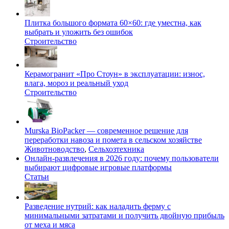
Плитка большого формата 60×60: где уместна, как
выбрать и уложить без ошибок
Строительство
Керамогранит «Про Стоун» в эксплуатации: износ,
влага, мороз и реальный уход
Строительство
Murska BioPacker — современное решение для
переработки навоза и помета в сельском хозяйстве
Животноводство
,
Сельхозтехника
Онлайн-развлечения в 2026 году: почему пользователи
выбирают цифровые игровые платформы
Статьи
Разведение нутрий: как наладить ферму с
минимальными затратами и получить двойную прибыль
от меха и мяса