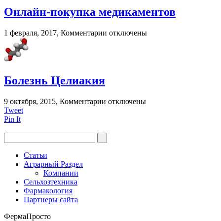
при
Онлайн-покупка медикаментов
грудном
вскармливании?
к
1 февраля, 2017,
Комментарии
отключены
записи
Онлайн-
покупка
медикаментов
Болезнь Целиакия
к
9 октября, 2015,
Комментарии
отключены
записи
Tweet
Болезнь
Pin It
Целиакия
Статьи
Аграрный Раздел
Компании
Сельхозтехника
Фармакология
Партнеры сайта
ФермаПросто