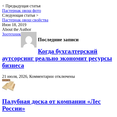
< Предыдущая статья
Пастернак овощ фото
Следующая статья >
Пастернак овощ свойства
Июн 18, 2019
About the Author
Зоотехник
Последние записи
Когда бухгалтерский
аутсорсинг реально экономит ресурсы
бизнеса
к
21 июля, 2026,
Комментарии
отключены
записи
Когда
бухгалтерский
аутсорсинг
реально
Палубная доска от компании «Лес
экономит
России»
ресурсы
бизнеса