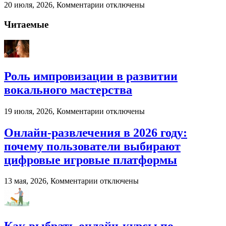
к
20 июля, 2026,
Комментарии
отключены
записи
Палубная
Читаемые
доска
от
компании
«Лес
России»
Роль импровизации в развитии
вокального мастерства
к
19 июля, 2026,
Комментарии
отключены
записи
Роль
Онлайн-развлечения в 2026 году:
импровизации
почему пользователи выбирают
в
развитии
цифровые игровые платформы
вокального
мастерства
к
13 мая, 2026,
Комментарии
отключены
записи
Онлайн-
развлечения
в
2026