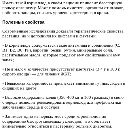
Иметь такой корнеплод в своём рационе приносит бесспорную
пользу организму. Может помочь очистить организм от шлаков,
побороть запоры, снизить уровень холестерина в крови.
Полезные свойства
Современные исследования доказали терапевтические свойства
растения, но и дополнили их цифрами и фактами.
• В корнеплоде содержаться такие витамины и соединения (С,
В1, В2, В6, РР), каротин, белки, рутин, минеральные соли,
растительные масла, которые придают ему свойственный ему
запах;
• Не в малом количестве присутствует клетчатка (3,4 г в 100 г.
сырого овоща) — для лечения ЖКТ;
• Невысокая калорийность привлекает внимание тучных людей и
сидящих на диете;
• Высокое содержание калия (350-400 мг в 100 граммах) в свою
очередь позволит рекомендовать корнеплод для профилактики
заболеваний сердца и сосудов;
• Занимает одно из первых мест среди корнеплодов по
содержанию быстроусвояемых углеводов, что обязывает
внимательно относиться к пастернаку больных диабетом.