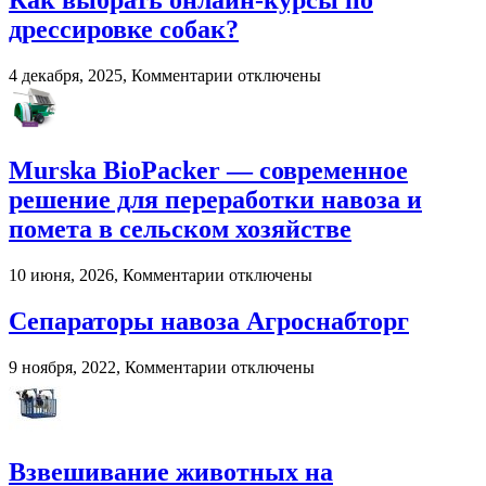
Как выбрать онлайн-курсы по
году:
дрессировке собак?
почему
пользователи
к
4 декабря, 2025,
Комментарии
отключены
выбирают
записи
цифровые
Как
игровые
выбрать
платформы
онлайн-
Murska BioPacker — современное
курсы
по
решение для переработки навоза и
дрессировке
помета в сельском хозяйстве
собак?
к
10 июня, 2026,
Комментарии
отключены
записи
Murska
Сепараторы навоза Агроснабторг
BioPacker
—
к
9 ноября, 2022,
Комментарии
отключены
современное
записи
решение
Сепараторы
для
навоза
переработки
Агроснабторг
навоза
Взвешивание животных на
и