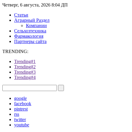
Четверг, 6 августа, 2026 8:04 ДП
Статьи
Аграрный Раздел
Компании
Сельхозтехника
Фармакология
Партнеры сайта
TRENDING:
Trending#1
Trending#2
Trending#3
Trending#4
google
facebook
pintrest
rss
twitter
youtube