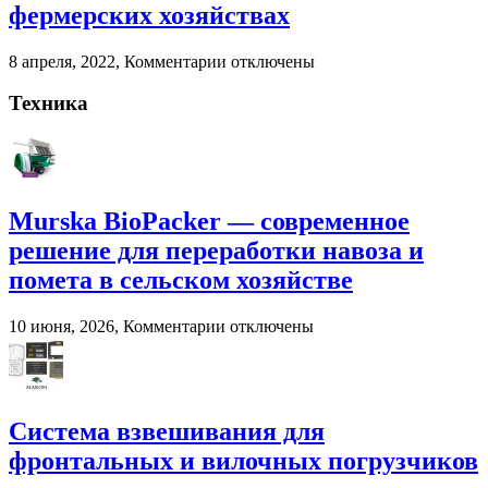
помета
фермерских хозяйствах
в
сельском
к
8 апреля, 2022,
Комментарии
отключены
хозяйстве
записи
Взвешивание
Техника
животных
на
фермерских
хозяйствах
Murska BioPacker — современное
решение для переработки навоза и
помета в сельском хозяйстве
к
10 июня, 2026,
Комментарии
отключены
записи
Murska
BioPacker
—
современное
Система взвешивания для
решение
фронтальных и вилочных погрузчиков
для
переработки