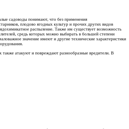
алые садоводы понимают, что без применения
тарников, плодово ягодных культур и прочих других видов
с ядохимикатное распыление. Также им существует возможность
ылителей, средь которых можно выбирать в большей степени
маловажное значение имеют и другие технические характеристики
борудования.
их также атакуют и повреждают разнообразные вредители. В