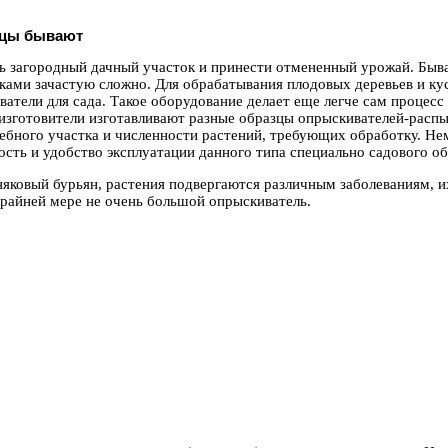
зцы бывают
ь загородный дачный участок и принести отмененный урожай. Быв
ками зачастую сложно. Для обрабатывания плодовых деревьев и кус
атели для сада. Такое оборудование делает еще легче сам процес
 изготовители изготавливают разные образцы опрыскивателей-расп
ебного участка и численности растений, требующих обработку. Не
сть и удобство эксплуатации данного типа специально садового о
няковый бурьян, растения подвергаются различным заболеваниям, 
райней мере не очень большой опрыскиватель.