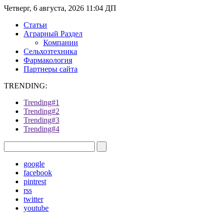
Четверг, 6 августа, 2026 11:04 ДП
Статьи
Аграрный Раздел
Компании
Сельхозтехника
Фармакология
Партнеры сайта
TRENDING:
Trending#1
Trending#2
Trending#3
Trending#4
google
facebook
pintrest
rss
twitter
youtube