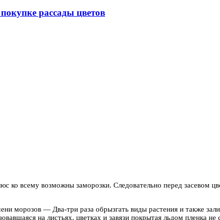
покупке рассады цветов
люс ко всему возможны заморозки.
Следовательно перед засевом цв
емени морозов — Два-три раза обрызгать виды растения и также за
овавшаяся на листьях, цветках и завязи покрытая льдом пленка не 