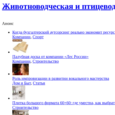
Животноводческая и птицево
Анонс
Когда бухгалтерский аутсорсинг реально экономит ресур
Компании
,
Спорт
Палубная доска от компании «Лес России»
Компании
,
Строительство
Роль импровизации в развитии вокального мастерства
Дом и Быт
,
Статьи
Плитка большого формата 60×60: где уместна, как выбрат
Строительство