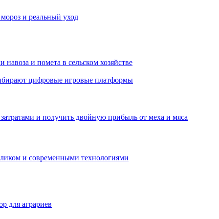
 мороз и реальный уход
 навоза и помета в сельском хозяйстве
 выбирают цифровые игровые платформы
затратами и получить двойную прибыль от меха и мяса
обликом и современными технологиями
р для аграриев