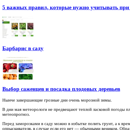
5 важных правил, которые нужно учитывать при 
Барбарис в саду
Выбор саженцев и посадка плодовых деревьев
Нынче завершающие грозные дни очень морозной зимы.
В дни мая метеорологи не предвещают теплой ласковой погоды п
метеопрогноз.
Перед заморозками в саду можно в избытке полить грунт, а к вр
опрыскивателя, в случае если его нет — обычными веником. Образ