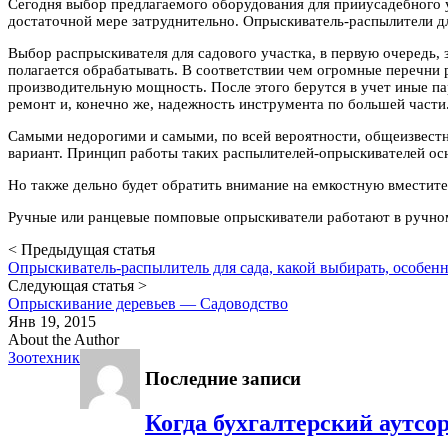
Сегодня выбор предлагаемого оборудования для прииусадебного 
достаточной мере затруднительно. Опрыскиватель-распылители дл
Выбор распрыскивателя для садового участка, в первую очередь,
полагается обрабатывать. В соответствии чем огромные перечни 
производительную мощность. После этого берутся в учет иные па
ремонт и, конечно же, надежность инструмента по большей части
Самыми недорогими и самыми, по всей вероятности, общеизвестн
вариант. Принцип работы таких распылителей-опрыскивателей осн
Но также дельно будет обратить внимание на емкостную вместите
Ручные или ранцевые помповые опрыскиватели работают в ручном
< Предыдущая статья
Опрыскиватель-распылитель для сада, какой выбирать, особен
Следующая статья >
Опрыскивание деревьев — Садоводство
Янв 19, 2015
About the Author
Зоотехник
Последние записи
Когда бухгалтерский аутсо