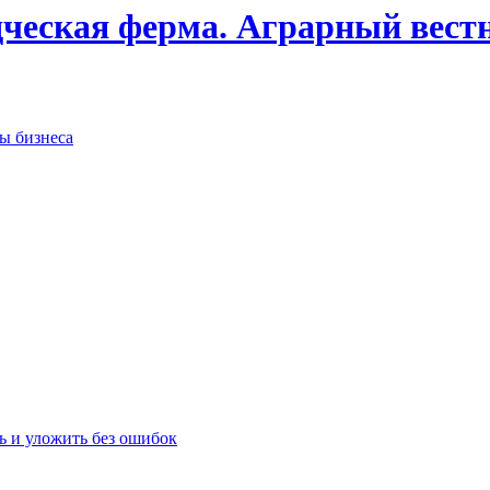
дческая ферма. Аграрный вест
сы бизнеса
ь и уложить без ошибок