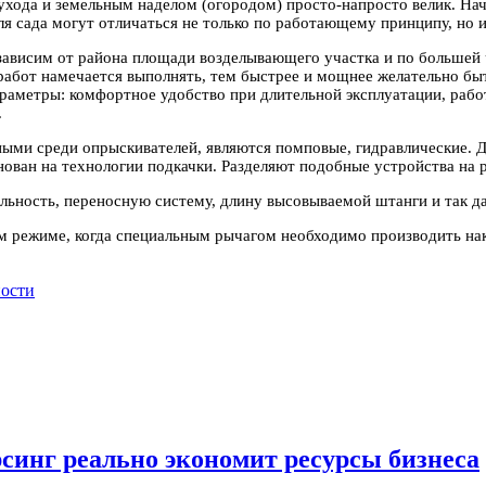
ухода и земельным наделом (огородом) просто-напросто велик. Н
я сада могут отличаться не только по работающему принципу, но и
 зависим от района площади возделывающего участка и по большей 
работ намечается выполнять, тем быстрее и мощнее желательно бы
раметры: комфортное удобство при длительной эксплуатации, рабо
.
ыми среди опрыскивателей, являются помповые, гидравлические. 
ован на технологии подкачки. Разделяют подобные устройства на 
льность, переносную систему, длину высовываемой штанги и так да
 режиме, когда специальным рычагом необходимо производить нака
ности
рсинг реально экономит ресурсы бизнеса