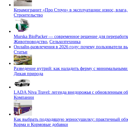
Керамогранит «Про Стоун» в эксплуатации: износ, влага,
Строительство
Murska BioPacker — современное решение для переработки
Животноводство
,
Сельхозтехника
Онлайн-развлечения в 2026 году: почему пользователи
Статьи
Разведение нутрий: как наладить ферму с минимальными 
Дикая природа
LADA Niva Travel: легенда внедорожья с обновленным 
Компании
Как выбрать подходящую зерносушилку: практичный обзо
Корма и Кормовые добавки