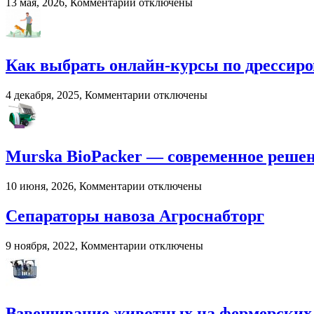
к
13 мая, 2026,
Комментарии
отключены
развитии
записи
вокального
Онлайн-
мастерства
развлечения
в
Как выбрать онлайн-курсы по дрессиро
2026
году:
почему
к
4 декабря, 2025,
Комментарии
отключены
пользователи
записи
выбирают
Как
цифровые
выбрать
игровые
онлайн-
Murska BioPacker — современное решени
платформы
курсы
по
дрессировке
к
10 июня, 2026,
Комментарии
отключены
собак?
записи
Murska
Сепараторы навоза Агроснабторг
BioPacker
—
к
9 ноября, 2022,
Комментарии
отключены
современное
записи
решение
Сепараторы
для
навоза
переработки
Агроснабторг
навоза
Взвешивание животных на фермерских 
и