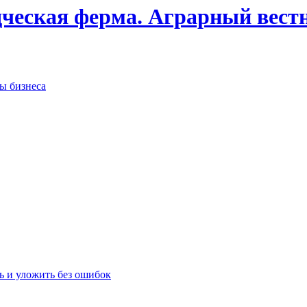
дческая ферма. Аграрный вест
сы бизнеса
ь и уложить без ошибок