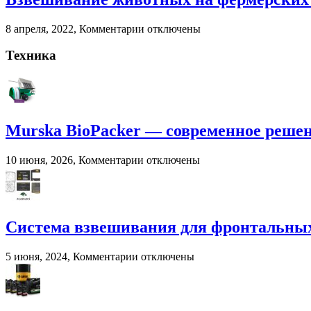
помета
в
к
8 апреля, 2022,
Комментарии
отключены
сельском
записи
хозяйстве
Взвешивание
Техника
животных
на
фермерских
хозяйствах
Murska BioPacker — современное решени
к
10 июня, 2026,
Комментарии
отключены
записи
Murska
BioPacker
—
современное
Система взвешивания для фронтальных
решение
для
к
5 июня, 2024,
Комментарии
отключены
переработки
записи
навоза
Система
и
взвешивания
помета
для
в