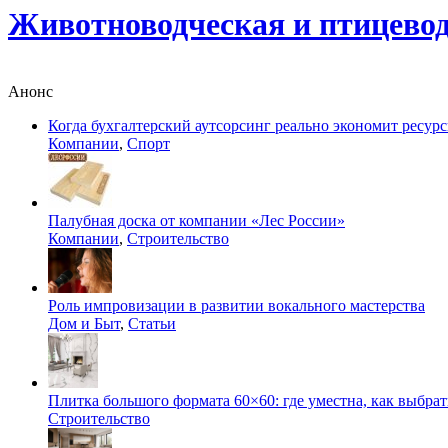
Животноводческая и птицево
Анонс
Когда бухгалтерский аутсорсинг реально экономит ресур
Компании
,
Спорт
Палубная доска от компании «Лес России»
Компании
,
Строительство
Роль импровизации в развитии вокального мастерства
Дом и Быт
,
Статьи
Плитка большого формата 60×60: где уместна, как выбрат
Строительство