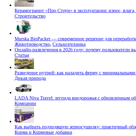
Керамогранит «Про Стоун» в эксплуатации: износ, влага,
Строительство
Murska BioPacker — современное решение для переработки
Животноводство
,
Сельхозтехника
Онлайн-развлечения в 2026 году: почему пользователи
Статьи
Разведение нутрий: как наладить ферму с минимальными 
Дикая природа
LADA Niva Travel: легенда внедорожья с обновленным 
Компании
Как выбрать подходящую зерносушилку: практичный обзо
Корма и Кормовые добавки