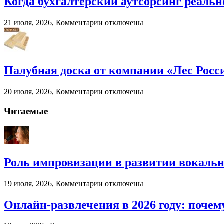
Когда бухгалтерский аутсорсинг реальн
к
21 июля, 2026,
Комментарии
отключены
записи
Когда
бухгалтерский
аутсорсинг
реально
Палубная доска от компании «Лес Росс
экономит
ресурсы
к
20 июля, 2026,
Комментарии
отключены
бизнеса
записи
Палубная
Читаемые
доска
от
компании
«Лес
России»
Роль импровизации в развитии вокальн
к
19 июля, 2026,
Комментарии
отключены
записи
Роль
Онлайн-развлечения в 2026 году: поч
импровизации
в