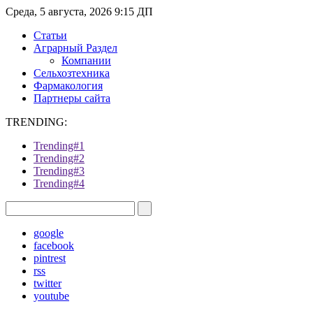
Среда, 5 августа, 2026 9:15 ДП
Статьи
Аграрный Раздел
Компании
Сельхозтехника
Фармакология
Партнеры сайта
TRENDING:
Trending#1
Trending#2
Trending#3
Trending#4
google
facebook
pintrest
rss
twitter
youtube