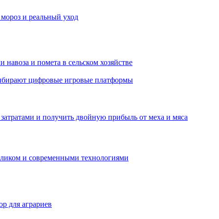
 мороз и реальный уход
 навоза и помета в сельском хозяйстве
 выбирают цифровые игровые платформы
затратами и получить двойную прибыль от меха и мяса
обликом и современными технологиями
р для аграриев