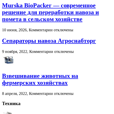
в
Murska BioPacker — современное
2026
году:
решение для переработки навоза и
почему
помета в сельском хозяйстве
пользователи
выбирают
цифровые
к
10 июня, 2026,
Комментарии
отключены
игровые
записи
платформы
Murska
Сепараторы навоза Агроснабторг
BioPacker
—
к
9 ноября, 2022,
Комментарии
отключены
современное
записи
решение
Сепараторы
для
навоза
переработки
Агроснабторг
навоза
Взвешивание животных на
и
помета
фермерских хозяйствах
в
сельском
к
8 апреля, 2022,
Комментарии
отключены
хозяйстве
записи
Взвешивание
Техника
животных
на