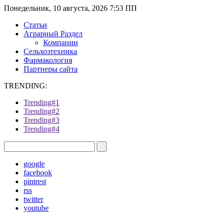
Понедельник, 10 августа, 2026 7:53 ПП
Статьи
Аграрный Раздел
Компании
Сельхозтехника
Фармакология
Партнеры сайта
TRENDING:
Trending#1
Trending#2
Trending#3
Trending#4
google
facebook
pintrest
rss
twitter
youtube