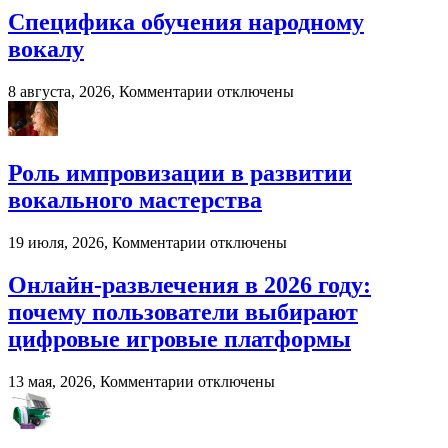
бизнеса
Специфика обучения народному
вокалу
к
8 августа, 2026,
Комментарии
отключены
записи
Специфика
обучения
народному
Роль импровизации в развитии
вокалу
вокального мастерства
к
19 июля, 2026,
Комментарии
отключены
записи
Роль
Онлайн-развлечения в 2026 году:
импровизации
почему пользователи выбирают
в
развитии
цифровые игровые платформы
вокального
мастерства
к
13 мая, 2026,
Комментарии
отключены
записи
Онлайн-
развлечения