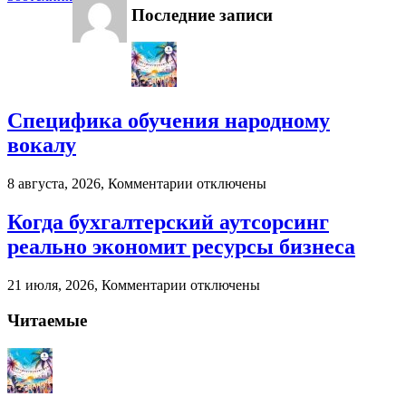
Последние записи
Специфика обучения народному
вокалу
к
8 августа, 2026,
Комментарии
отключены
записи
Специфика
Когда бухгалтерский аутсорсинг
обучения
реально экономит ресурсы бизнеса
народному
вокалу
к
21 июля, 2026,
Комментарии
отключены
записи
Когда
Читаемые
бухгалтерский
аутсорсинг
реально
экономит
ресурсы