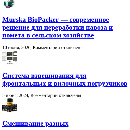
фермерских
хозяйствах
Murska BioPacker — современное
решение для переработки навоза и
помета в сельском хозяйстве
к
10 июня, 2026,
Комментарии
отключены
записи
Murska
BioPacker
—
современное
Система взвешивания для
решение
фронтальных и вилочных погрузчиков
для
переработки
навоза
к
5 июня, 2024,
Комментарии
отключены
и
записи
помета
Система
в
взвешивания
сельском
для
хозяйстве
фронтальных
Смешивание разных
и