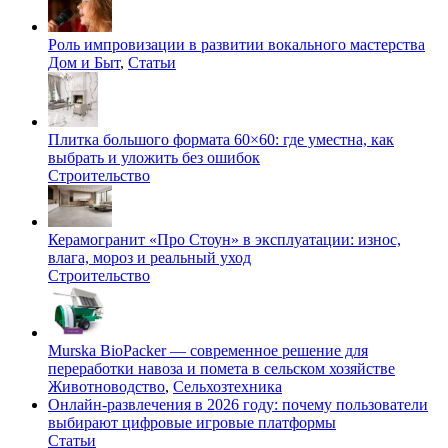
Роль импровизации в развитии вокального мастерства
Дом и Быт
,
Статьи
Плитка большого формата 60×60: где уместна, как
выбрать и уложить без ошибок
Строительство
Керамогранит «Про Стоун» в эксплуатации: износ,
влага, мороз и реальный уход
Строительство
Murska BioPacker — современное решение для
переработки навоза и помета в сельском хозяйстве
Животноводство
,
Сельхозтехника
Онлайн-развлечения в 2026 году: почему пользователи
выбирают цифровые игровые платформы
Статьи