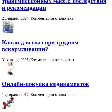
трансмиссионных масел: последствия
вилочных
погрузчиков
и рекомендации
к
2 февраля, 2024,
Комментарии
отключены
записи
Смешивание
разных
трансмиссионных
масел:
Капли для глаз при грудном
последствия
вскармливании?
и
рекомендации
к
31 января, 2025,
Комментарии
отключены
записи
Капли
для
глаз
при
Онлайн-покупка медикаментов
грудном
вскармливании?
к
1 февраля, 2017,
Комментарии
отключены
записи
Онлайн-
покупка