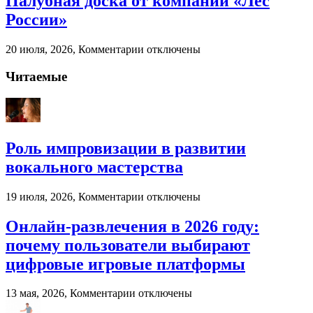
Палубная доска от компании «Лес
экономит
России»
ресурсы
бизнеса
к
20 июля, 2026,
Комментарии
отключены
записи
Палубная
Читаемые
доска
от
компании
«Лес
России»
Роль импровизации в развитии
вокального мастерства
к
19 июля, 2026,
Комментарии
отключены
записи
Роль
Онлайн-развлечения в 2026 году:
импровизации
почему пользователи выбирают
в
развитии
цифровые игровые платформы
вокального
мастерства
к
13 мая, 2026,
Комментарии
отключены
записи