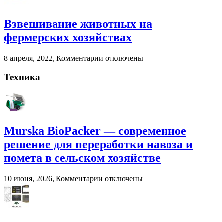
навоза
переработки
Агроснабторг
навоза
Взвешивание животных на
и
помета
фермерских хозяйствах
в
сельском
к
8 апреля, 2022,
Комментарии
отключены
хозяйстве
записи
Взвешивание
Техника
животных
на
фермерских
хозяйствах
Murska BioPacker — современное
решение для переработки навоза и
помета в сельском хозяйстве
к
10 июня, 2026,
Комментарии
отключены
записи
Murska
BioPacker
—