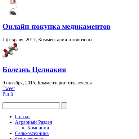
записи
Капли
для
глаз
при
Онлайн-покупка медикаментов
грудном
вскармливании?
к
1 февраля, 2017,
Комментарии
отключены
записи
Онлайн-
покупка
медикаментов
Болезнь Целиакия
к
9 октября, 2015,
Комментарии
отключены
записи
Tweet
Болезнь
Pin It
Целиакия
Статьи
Аграрный Раздел
Компании
Сельхозтехника
Фармакология