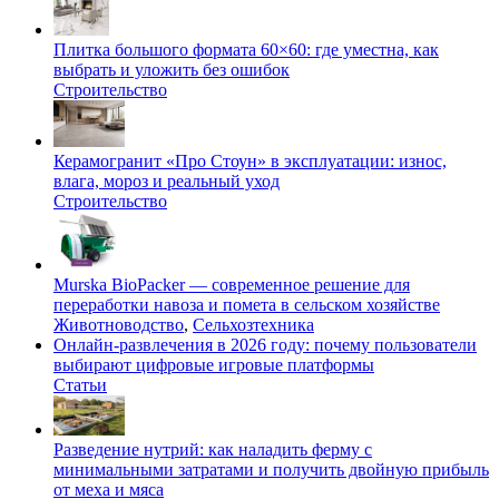
Плитка большого формата 60×60: где уместна, как
выбрать и уложить без ошибок
Строительство
Керамогранит «Про Стоун» в эксплуатации: износ,
влага, мороз и реальный уход
Строительство
Murska BioPacker — современное решение для
переработки навоза и помета в сельском хозяйстве
Животноводство
,
Сельхозтехника
Онлайн-развлечения в 2026 году: почему пользователи
выбирают цифровые игровые платформы
Статьи
Разведение нутрий: как наладить ферму с
минимальными затратами и получить двойную прибыль
от меха и мяса