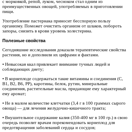
с морковкой, репой, луком, чесноком стал одним из
преимущественных овощей, употребляемых в приготовлении
пищи.
Употребление пастернака приносит бесспорную пользу
организму. Поможет очистить организм от шлаков, побороть
запоры, снизить в крови уровень холестерина.
Полезные свойства
Сегодняшние исследования доказали терапевтические свойства
растения, но и дополнили их цифрами и фактами.
• Невысокая ккал привлекает внимание тучных людей и
соблюдающих диету;
• В корнеплоде содержаться такие витамины и соединения (С,
В1, В2, В6, РР), каротины, белок, рутин, минеральные
соединения, растительные масла, придающие ему характерный
ему аромат;
• Не в малом количестве клетчатки (3,4 г в 100 граммах сырого
овоща) — для лечения желудочно-кишечного тракта;
• Внушительное содержание калия (350-400 мг в 100 гр.) в свою
очередь позволит врачам порекомендовать корнеплод для
предотвращения заболеваний сердца и сосудов;