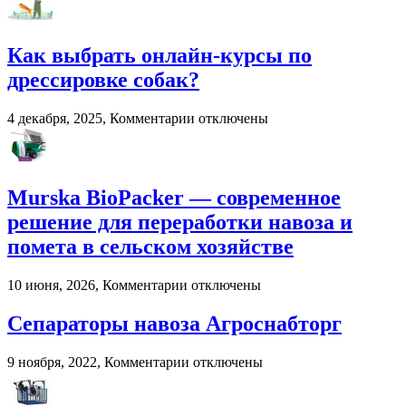
Онлайн-
развлечения
в
Как выбрать онлайн-курсы по
2026
году:
дрессировке собак?
почему
пользователи
к
4 декабря, 2025,
Комментарии
отключены
выбирают
записи
цифровые
Как
игровые
выбрать
платформы
онлайн-
Murska BioPacker — современное
курсы
по
решение для переработки навоза и
дрессировке
помета в сельском хозяйстве
собак?
к
10 июня, 2026,
Комментарии
отключены
записи
Murska
Сепараторы навоза Агроснабторг
BioPacker
—
к
9 ноября, 2022,
Комментарии
отключены
современное
записи
решение
Сепараторы
для