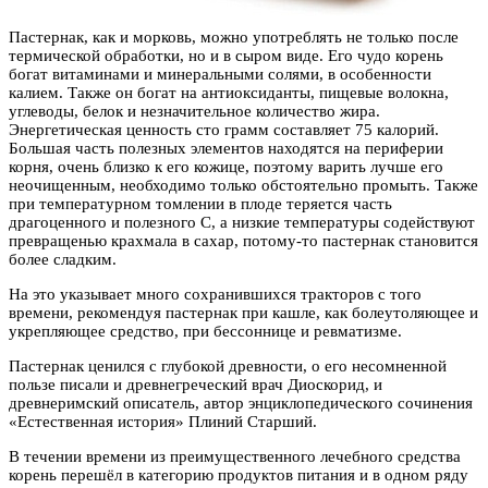
Пастернак, как и морковь, можно употреблять не только после
термической обработки, но и в сыром
виде. Его чудо корень
богат витаминами и минеральными солями, в особенности
калием. Также он богат на антиоксиданты, пищевые волокна,
углеводы, белок и незначительное количество жира.
Энергетическая ценность сто грамм составляет 75 калорий.
Большая часть полезных элементов находятся на периферии
корня, очень близко к его кожице, поэтому варить лучше его
неочищенным, необходимо только обстоятельно промыть. Также
при температурном томлении в плоде теряется часть
драгоценного и полезного С, а низкие температуры содействуют
превращенью крахмала в сахар, потому-то пастернак становится
более сладким.
На это указывает много сохранившихся тракторов с того
времени, рекомендуя пастернак при кашле, как болеутоляющее и
укрепляющее средство, при бессоннице и ревматизме.
Пастернак ценился с глубокой древности, о его несомненной
пользе писали и древнегреческий врач Диоскорид, и
древнеримский описатель, автор энциклопедического сочинения
«Естественная история» Плиний Старший.
В течении времени из преимущественного лечебного средства
корень перешёл в категорию продуктов питания и в одном ряду