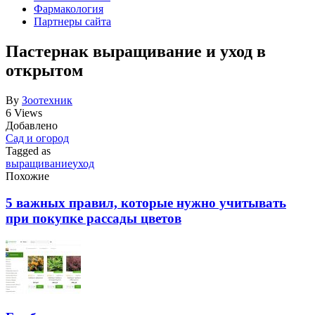
Фармакология
Партнеры сайта
Пастернак выращивание и уход в
открытом
By
Зоотехник
6 Views
Добавлено
Сад и огород
Tagged as
выращивание
уход
Похожие
5 важных правил, которые нужно учитывать
при покупке рассады цветов