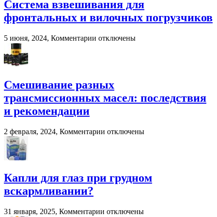
современное
Система взвешивания для
решение
фронтальных и вилочных погрузчиков
для
переработки
навоза
к
5 июня, 2024,
Комментарии
отключены
и
записи
помета
Система
в
взвешивания
сельском
для
хозяйстве
фронтальных
Смешивание разных
и
трансмиссионных масел: последствия
вилочных
погрузчиков
и рекомендации
к
2 февраля, 2024,
Комментарии
отключены
записи
Смешивание
разных
трансмиссионных
масел:
Капли для глаз при грудном
последствия
вскармливании?
и
рекомендации
к
31 января, 2025,
Комментарии
отключены