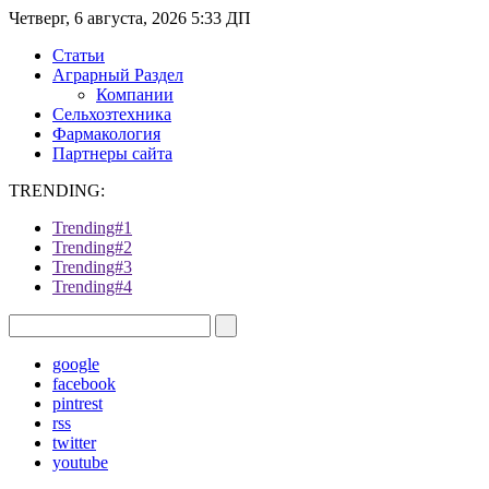
Четверг, 6 августа, 2026 5:33 ДП
Статьи
Аграрный Раздел
Компании
Сельхозтехника
Фармакология
Партнеры сайта
TRENDING:
Trending#1
Trending#2
Trending#3
Trending#4
google
facebook
pintrest
rss
twitter
youtube