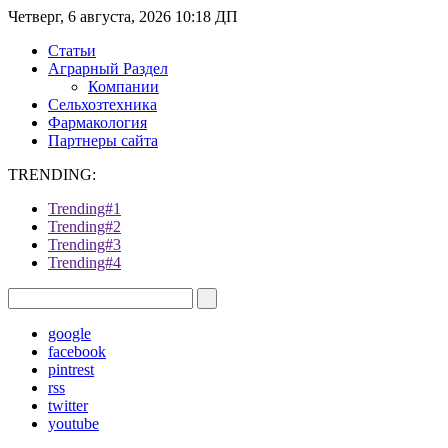
Четверг, 6 августа, 2026 10:18 ДП
Статьи
Аграрный Раздел
Компании
Сельхозтехника
Фармакология
Партнеры сайта
TRENDING:
Trending#1
Trending#2
Trending#3
Trending#4
google
facebook
pintrest
rss
twitter
youtube