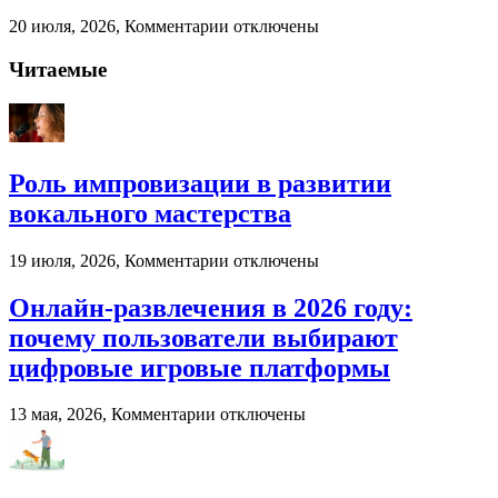
бизнеса
к
20 июля, 2026,
Комментарии
отключены
записи
Палубная
Читаемые
доска
от
компании
«Лес
России»
Роль импровизации в развитии
вокального мастерства
к
19 июля, 2026,
Комментарии
отключены
записи
Роль
Онлайн-развлечения в 2026 году:
импровизации
почему пользователи выбирают
в
развитии
цифровые игровые платформы
вокального
мастерства
к
13 мая, 2026,
Комментарии
отключены
записи
Онлайн-
развлечения
в