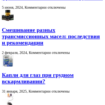
переработки
навоза
к
5 июня, 2024,
Комментарии
отключены
и
записи
помета
Система
в
взвешивания
сельском
для
хозяйстве
фронтальных
Смешивание разных
и
трансмиссионных масел: последствия
вилочных
погрузчиков
и рекомендации
к
2 февраля, 2024,
Комментарии
отключены
записи
Смешивание
разных
трансмиссионных
масел:
Капли для глаз при грудном
последствия
вскармливании?
и
рекомендации
к
31 января, 2025,
Комментарии
отключены
записи
Капли
для