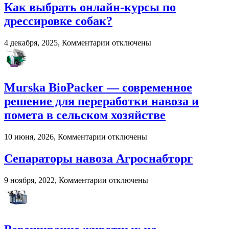
Как выбрать онлайн-курсы по
2026
году:
дрессировке собак?
почему
пользователи
к
4 декабря, 2025,
Комментарии
отключены
выбирают
записи
цифровые
Как
игровые
выбрать
платформы
онлайн-
Murska BioPacker — современное
курсы
по
решение для переработки навоза и
дрессировке
помета в сельском хозяйстве
собак?
к
10 июня, 2026,
Комментарии
отключены
записи
Murska
Сепараторы навоза Агроснабторг
BioPacker
—
к
9 ноября, 2022,
Комментарии
отключены
современное
записи
решение
Сепараторы
для
навоза
переработки
Агроснабторг
навоза
и