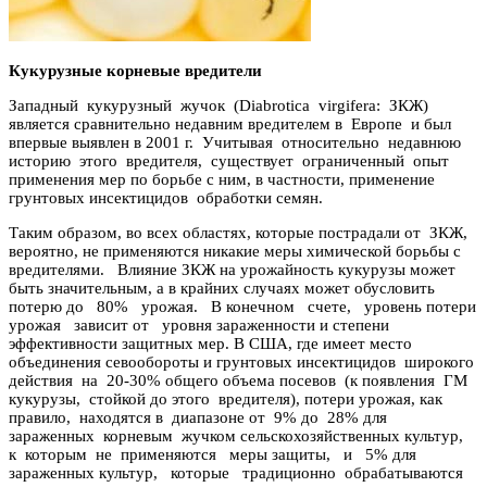
Кукурузные корневые вредители
Западный кукурузный жучок (Diabrotica virgifera: ЗКЖ)
является сравнительно недавним вредителем в Европе и был
впервые выявлен в 2001 г. Учитывая относительно недавнюю
историю этого вредителя, существует ограниченный опыт
применения мер по борьбе с ним, в частности, применение
грунтовых инсектицидов обработки семян.
Таким образом, во всех областях, которые пострадали от ЗКЖ,
вероятно, не применяются никакие меры химической борьбы с
вредителями. Влияние ЗКЖ на урожайность кукурузы может
быть значительным, а в крайних случаях может обусловить
потерю до 80% урожая. В конечном счете, уровень потери
урожая зависит от уровня зараженности и степени
эффективности защитных мер. В США, где имеет место
объединения севообороты и грунтовых инсектицидов широкого
действия на 20-30% общего объема посевов (к появления ГМ
кукурузы, стойкой до этого вредителя), потери урожая, как
правило, находятся в диапазоне от 9% до 28% для
зараженных корневым жучком сельскохозяйственных культур,
к которым не применяются меры защиты, и 5% для
зараженных культур, которые традиционно обрабатываются