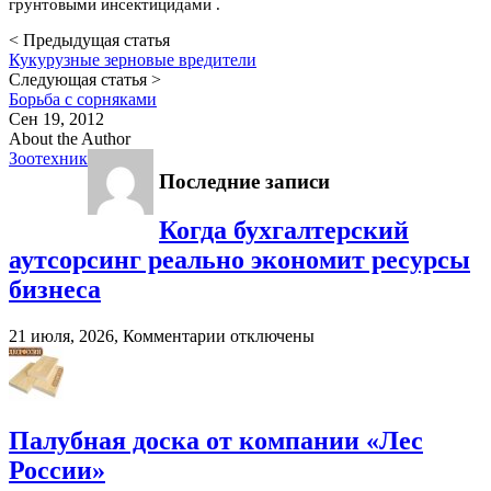
грунтовыми инсектицидами .
< Предыдущая статья
Кукурузные зерновые вредители
Следующая статья >
Борьба с сорняками
Сен 19, 2012
About the Author
Зоотехник
Последние записи
Когда бухгалтерский
аутсорсинг реально экономит ресурсы
бизнеса
к
21 июля, 2026,
Комментарии
отключены
записи
Когда
бухгалтерский
аутсорсинг
реально
Палубная доска от компании «Лес
экономит
России»
ресурсы