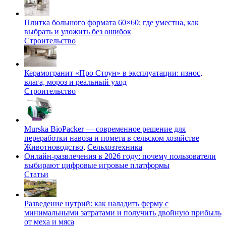
Плитка большого формата 60×60: где уместна, как
выбрать и уложить без ошибок
Строительство
Керамогранит «Про Стоун» в эксплуатации: износ,
влага, мороз и реальный уход
Строительство
Murska BioPacker — современное решение для
переработки навоза и помета в сельском хозяйстве
Животноводство
,
Сельхозтехника
Онлайн-развлечения в 2026 году: почему пользователи
выбирают цифровые игровые платформы
Статьи
Разведение нутрий: как наладить ферму с
минимальными затратами и получить двойную прибыль
от меха и мяса