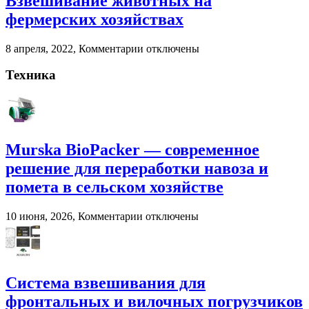
Взвешивание животных на
помета
фермерских хозяйствах
в
сельском
к
8 апреля, 2022,
Комментарии
отключены
хозяйстве
записи
Взвешивание
Техника
животных
на
фермерских
хозяйствах
Murska BioPacker — современное
решение для переработки навоза и
помета в сельском хозяйстве
к
10 июня, 2026,
Комментарии
отключены
записи
Murska
BioPacker
—
современное
Система взвешивания для
решение
фронтальных и вилочных погрузчиков
для