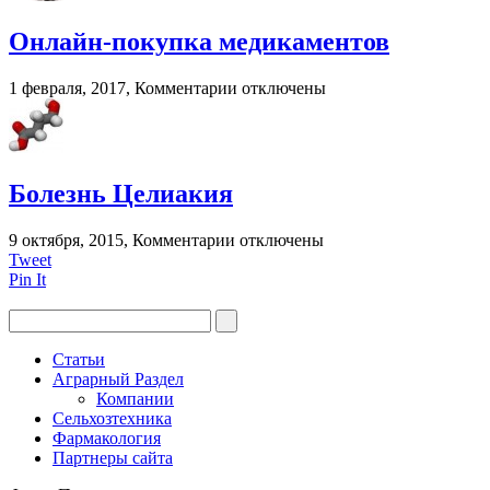
глаз
при
Онлайн-покупка медикаментов
грудном
вскармливании?
к
1 февраля, 2017,
Комментарии
отключены
записи
Онлайн-
покупка
медикаментов
Болезнь Целиакия
к
9 октября, 2015,
Комментарии
отключены
записи
Tweet
Болезнь
Pin It
Целиакия
Статьи
Аграрный Раздел
Компании
Сельхозтехника
Фармакология
Партнеры сайта