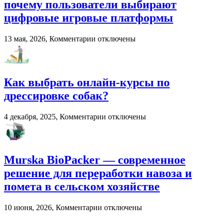
почему пользователи выбирают
в
развитии
цифровые игровые платформы
вокального
мастерства
к
13 мая, 2026,
Комментарии
отключены
записи
Онлайн-
развлечения
в
Как выбрать онлайн-курсы по
2026
году:
дрессировке собак?
почему
пользователи
к
4 декабря, 2025,
Комментарии
отключены
выбирают
записи
цифровые
Как
игровые
выбрать
платформы
онлайн-
Murska BioPacker — современное
курсы
по
решение для переработки навоза и
дрессировке
помета в сельском хозяйстве
собак?
к
10 июня, 2026,
Комментарии
отключены
записи