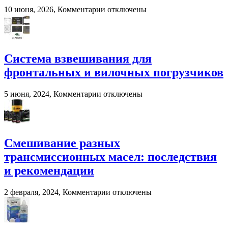
к
10 июня, 2026,
Комментарии
отключены
записи
Murska
BioPacker
—
современное
Система взвешивания для
решение
фронтальных и вилочных погрузчиков
для
переработки
навоза
к
5 июня, 2024,
Комментарии
отключены
и
записи
помета
Система
в
взвешивания
сельском
для
хозяйстве
фронтальных
Смешивание разных
и
трансмиссионных масел: последствия
вилочных
погрузчиков
и рекомендации
к
2 февраля, 2024,
Комментарии
отключены
записи
Смешивание
разных