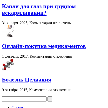
трансмиссионных
масел:
Капли для глаз при грудном
последствия
вскармливании?
и
рекомендации
к
31 января, 2025,
Комментарии
отключены
записи
Капли
для
глаз
при
Онлайн-покупка медикаментов
грудном
вскармливании?
к
1 февраля, 2017,
Комментарии
отключены
записи
Онлайн-
покупка
медикаментов
Болезнь Целиакия
к
9 октября, 2015,
Комментарии
отключены
записи
Болезнь
Целиакия
Статьи