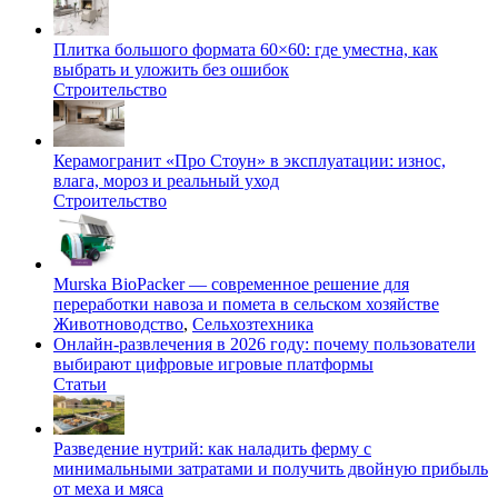
Плитка большого формата 60×60: где уместна, как
выбрать и уложить без ошибок
Строительство
Керамогранит «Про Стоун» в эксплуатации: износ,
влага, мороз и реальный уход
Строительство
Murska BioPacker — современное решение для
переработки навоза и помета в сельском хозяйстве
Животноводство
,
Сельхозтехника
Онлайн-развлечения в 2026 году: почему пользователи
выбирают цифровые игровые платформы
Статьи
Разведение нутрий: как наладить ферму с
минимальными затратами и получить двойную прибыль
от меха и мяса