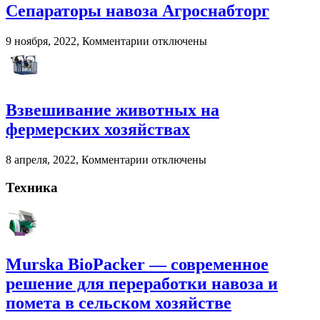
Murska
Сепараторы навоза Агроснабторг
BioPacker
—
к
9 ноября, 2022,
Комментарии
отключены
современное
записи
решение
Сепараторы
для
навоза
переработки
Агроснабторг
навоза
Взвешивание животных на
и
помета
фермерских хозяйствах
в
сельском
к
8 апреля, 2022,
Комментарии
отключены
хозяйстве
записи
Взвешивание
Техника
животных
на
фермерских
хозяйствах
Murska BioPacker — современное
решение для переработки навоза и
помета в сельском хозяйстве