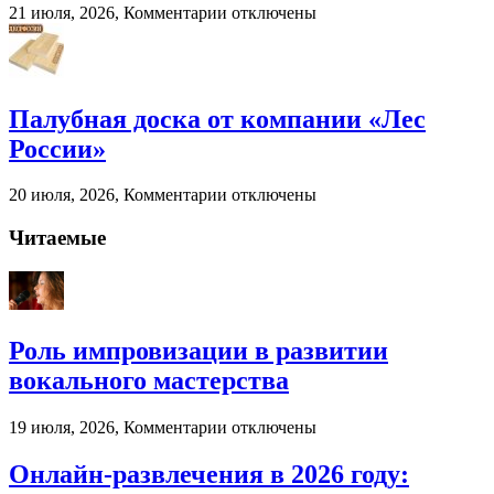
к
21 июля, 2026,
Комментарии
отключены
записи
Когда
бухгалтерский
аутсорсинг
реально
Палубная доска от компании «Лес
экономит
России»
ресурсы
бизнеса
к
20 июля, 2026,
Комментарии
отключены
записи
Палубная
Читаемые
доска
от
компании
«Лес
России»
Роль импровизации в развитии
вокального мастерства
к
19 июля, 2026,
Комментарии
отключены
записи
Роль
Онлайн-развлечения в 2026 году:
импровизации