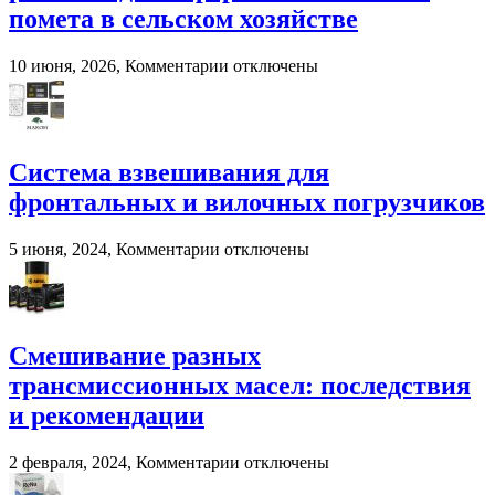
помета в сельском хозяйстве
к
10 июня, 2026,
Комментарии
отключены
записи
Murska
BioPacker
—
современное
Система взвешивания для
решение
фронтальных и вилочных погрузчиков
для
переработки
навоза
к
5 июня, 2024,
Комментарии
отключены
и
записи
помета
Система
в
взвешивания
сельском
для
хозяйстве
фронтальных
Смешивание разных
и
трансмиссионных масел: последствия
вилочных
погрузчиков
и рекомендации
к
2 февраля, 2024,
Комментарии
отключены
записи