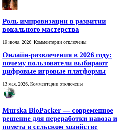
записи
Специфика
обучения
народному
Роль импровизации в развитии
вокалу
вокального мастерства
к
19 июля, 2026,
Комментарии
отключены
записи
Роль
Онлайн-развлечения в 2026 году:
импровизации
почему пользователи выбирают
в
развитии
цифровые игровые платформы
вокального
мастерства
к
13 мая, 2026,
Комментарии
отключены
записи
Онлайн-
развлечения
в
Murska BioPacker — современное
2026
году:
решение для переработки навоза и
почему
помета в сельском хозяйстве
пользователи
выбирают