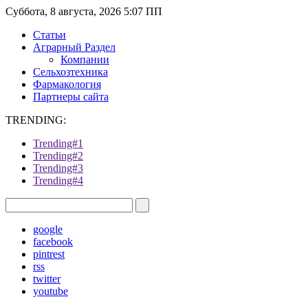
Суббота, 8 августа, 2026 5:07 ПП
Статьи
Аграрный Раздел
Компании
Сельхозтехника
Фармакология
Партнеры сайта
TRENDING:
Trending#1
Trending#2
Trending#3
Trending#4
google
facebook
pintrest
rss
twitter
youtube