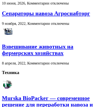
цифровые
к
10 июня, 2026,
Комментарии
отключены
игровые
записи
платформы
Murska
Сепараторы навоза Агроснабторг
BioPacker
—
к
9 ноября, 2022,
Комментарии
отключены
современное
записи
решение
Сепараторы
для
навоза
переработки
Агроснабторг
навоза
Взвешивание животных на
и
помета
фермерских хозяйствах
в
сельском
к
8 апреля, 2022,
Комментарии
отключены
хозяйстве
записи
Взвешивание
Техника
животных
на
фермерских
хозяйствах
Murska BioPacker — современное
решение для переработки навоза и