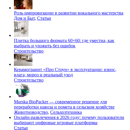
Роль импровизации в развитии вокального мастерства
Дом и Быт
,
Статьи
Плитка большого формата 60×60: где уместна, как
выбрать и уложить без ошибок
Строительство
Керамогранит «Про Стоун» в эксплуатации: износ,
влага, мороз и реальный уход
Строительство
Murska BioPacker — современное решение для
переработки навоза и помета в сельском хозяйстве
Животноводство
,
Сельхозтехника
Онлайн-развлечения в 2026 году: почему пользователи
выбирают цифровые игровые платформы
Статьи