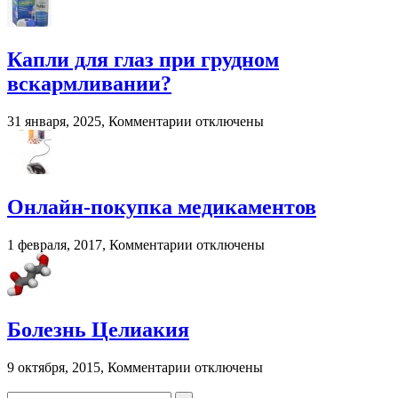
Смешивание
разных
трансмиссионных
масел:
Капли для глаз при грудном
последствия
вскармливании?
и
рекомендации
к
31 января, 2025,
Комментарии
отключены
записи
Капли
для
глаз
при
Онлайн-покупка медикаментов
грудном
вскармливании?
к
1 февраля, 2017,
Комментарии
отключены
записи
Онлайн-
покупка
медикаментов
Болезнь Целиакия
к
9 октября, 2015,
Комментарии
отключены
записи