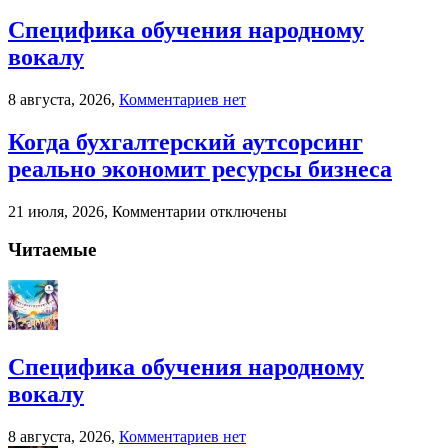
Специфика обучения народному
вокалу
к
8 августа, 2026,
Комментариев
нет
записи
Специфика
Когда бухгалтерский аутсорсинг
обучения
реально экономит ресурсы бизнеса
народному
вокалу
к
21 июля, 2026,
Комментарии
отключены
записи
Когда
Читаемые
бухгалтерский
аутсорсинг
реально
экономит
ресурсы
бизнеса
Специфика обучения народному
вокалу
к
8 августа, 2026,
Комментариев
нет