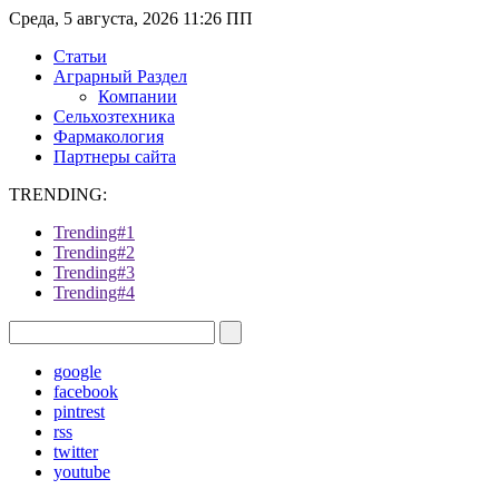
Среда, 5 августа, 2026 11:26 ПП
Статьи
Аграрный Раздел
Компании
Сельхозтехника
Фармакология
Партнеры сайта
TRENDING:
Trending#1
Trending#2
Trending#3
Trending#4
google
facebook
pintrest
rss
twitter
youtube