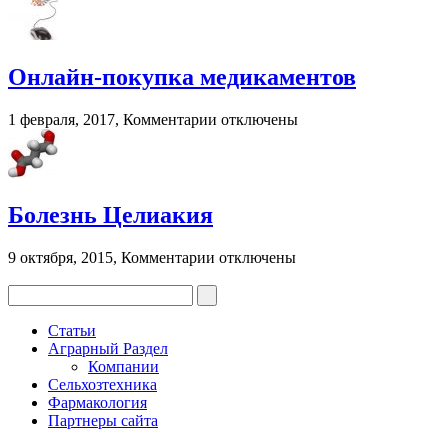
Капли
для
глаз
при
Онлайн-покупка медикаментов
грудном
вскармливании?
к
1 февраля, 2017,
Комментарии
отключены
записи
Онлайн-
покупка
медикаментов
Болезнь Целиакия
к
9 октября, 2015,
Комментарии
отключены
записи
Болезнь
Целиакия
Статьи
Аграрный Раздел
Компании
Сельхозтехника
Фармакология
Партнеры сайта