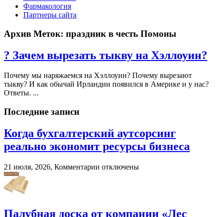
Фармакология
Партнеры сайта
Архив Меток:
праздник в честь Помоны
? Зачем вырезать тыкву на Хэллоуин?
Почему мы наряжаемся на Хэллоуин? Почему вырезают
тыкву? И как обычай Ирландии появился в Америке и у нас?
Ответы. ...
Последние записи
Когда бухгалтерский аутсорсинг
реально экономит ресурсы бизнеса
к
21 июля, 2026,
Комментарии
отключены
записи
Когда
бухгалтерский
аутсорсинг
реально
Палубная доска от компании «Лес