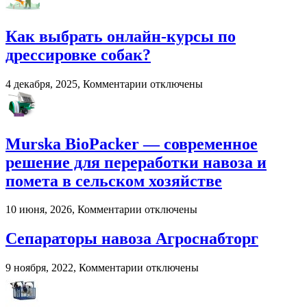
развлечения
в
Как выбрать онлайн-курсы по
2026
году:
дрессировке собак?
почему
пользователи
к
4 декабря, 2025,
Комментарии
отключены
выбирают
записи
цифровые
Как
игровые
выбрать
платформы
онлайн-
Murska BioPacker — современное
курсы
по
решение для переработки навоза и
дрессировке
помета в сельском хозяйстве
собак?
к
10 июня, 2026,
Комментарии
отключены
записи
Murska
Сепараторы навоза Агроснабторг
BioPacker
—
к
9 ноября, 2022,
Комментарии
отключены
современное
записи
решение
Сепараторы
для
навоза