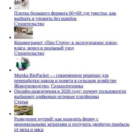
Плитка большого формата 60×60: где уместна, как
выбрать и уложить без ошибок
Строительство
Керамогранит «Про Стоун» в эксплуатации: износ,
влага, мороз и реальный уход
Строительство
Murska BioPacker — современное решение для
переработки навоза и помета в сельском хозяйстве
Животноводство
,
Сельхозтехника
Онлайн-развлечения в 2026 году: почему пользователи
выбирают цифровые игровые платформы
Статьи
Разведение нутрий: как наладить ферму с
минимальными затратами и получить двойную прибыль
от меха и мяса