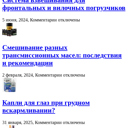
Система взвешивания для
решение
фронтальных и вилочных погрузчиков
для
переработки
навоза
к
5 июня, 2024,
Комментарии
отключены
и
записи
помета
Система
в
взвешивания
сельском
для
хозяйстве
фронтальных
Смешивание разных
и
трансмиссионных масел: последствия
вилочных
погрузчиков
и рекомендации
к
2 февраля, 2024,
Комментарии
отключены
записи
Смешивание
разных
трансмиссионных
масел:
Капли для глаз при грудном
последствия
вскармливании?
и
рекомендации
к
31 января, 2025,
Комментарии
отключены
записи