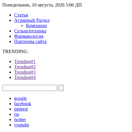
Понедельник, 10 августа, 2026 5:06 ДП
Статьи
Аграрный Раздел
Компании
Сельхозтехника
Фармакология
Партнеры сайта
TRENDING:
Trending#1
Trending#2
Trending#3
Trending#4
google
facebook
pintrest
rss
twitter
youtube