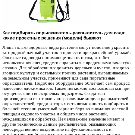
Как подбирать опрыскиватель-распылитель для сада:
какие проектные решения (модели) бывают
Лишь только здоровые виды растения могут поистине украсить
загородный дачный участок и принести прекраснейший урожай.
Опытные садоводы понимающе знают, о том, что без
использования спец средств справиться с вредителями зачастую
сложно. Для обработки плодовитых деревьев и кустов, плодово
ягодных культур и остальных прочих растений, выращиваемых
на земельном участке, применяют для сада портативные
опрыскиватели. Подобное оборудование облегчает сам процесс
нанесения ядохимикатов. Также им можно воспользоваться при
осуществлении внекорневых подкормок. Создатели
производители изготавливают различные модели распылителей-
опрыскивателей, среди которых есть возможность подбирать в
большей степени уместный вариант беря во внимания местной
площади садового участка и общего числа растений,
нуждающихся в обработке. Немаловажное значение имеют и
другие технические данные распылителей, оказывающих
непосредственное воздействие на функциональность и
комфортное удобство эксплуатации данного рода садового