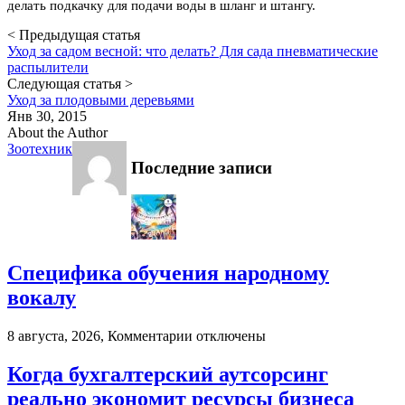
делать подкачку для подачи воды в шланг и штангу.
< Предыдущая статья
Уход за садом весной: что делать? Для сада пневматические
распылители
Следующая статья >
Уход за плодовыми деревьями
Янв 30, 2015
About the Author
Зоотехник
Последние записи
Специфика обучения народному
вокалу
к
8 августа, 2026,
Комментарии
отключены
записи
Специфика
Когда бухгалтерский аутсорсинг
обучения
реально экономит ресурсы бизнеса
народному