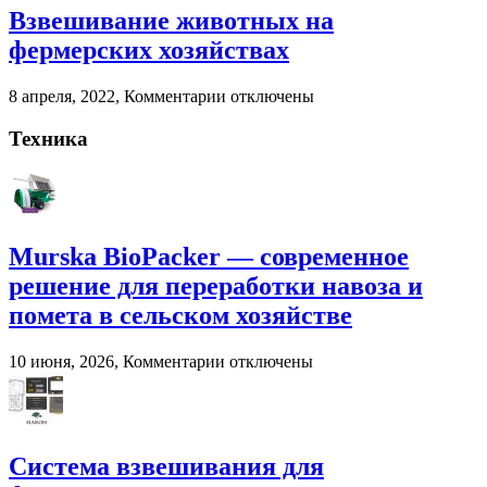
Взвешивание животных на
и
помета
фермерских хозяйствах
в
сельском
к
8 апреля, 2022,
Комментарии
отключены
хозяйстве
записи
Взвешивание
Техника
животных
на
фермерских
хозяйствах
Murska BioPacker — современное
решение для переработки навоза и
помета в сельском хозяйстве
к
10 июня, 2026,
Комментарии
отключены
записи
Murska
BioPacker
—
современное
Система взвешивания для
решение