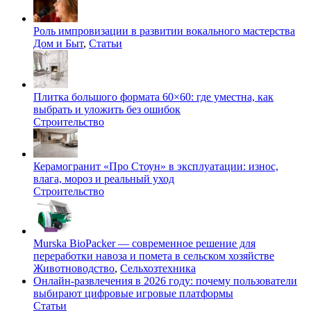
Роль импровизации в развитии вокального мастерства
Дом и Быт
,
Статьи
Плитка большого формата 60×60: где уместна, как
выбрать и уложить без ошибок
Строительство
Керамогранит «Про Стоун» в эксплуатации: износ,
влага, мороз и реальный уход
Строительство
Murska BioPacker — современное решение для
переработки навоза и помета в сельском хозяйстве
Животноводство
,
Сельхозтехника
Онлайн-развлечения в 2026 году: почему пользователи
выбирают цифровые игровые платформы
Статьи