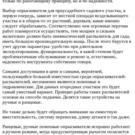
только по работающему принципу, но и по надежности.
Выбор опрыскивателя для приусадебного садового участка, в
первую очередь, зависит от местной площади возделывающего
участка и в общем-то от растений, деревьев, какие именно
следует обрабатывать. Соответственно чем огромные перечни
работ планируется осуществлять, тем мощнее и сильнее
желательно должен быть пневматический распылитель для сада,
иметь большую производительную мощь. После этого берутся в
учет другие параметры: удобство при длительном
эксплуатировании, функциональность, в какой степени будет
проблематичным обслуживание и ремонт и, естественно,
надежность инструмента собственно говоря.
Самыми доступными в цене и самыми, вероятней,
пользующийся большой известностью среди опрыскивателей-
распылителей, несомненно являются помповые и
гидравлические. Для дачных огородных участков это будет
самый уместный вариант. Принцип работы таких распылителей
основан на способе подкачки. Делятся такие устройства на
ручные и ранцевые.
Но также дельно будет обращать внимание на емкостную
вместительность, систему переноски, длину штанги и так далее.
Ранцевые, ручные помповые опрыскиватели исправно работают
в ручном режиме, когда предусмотренным рычагом полагается