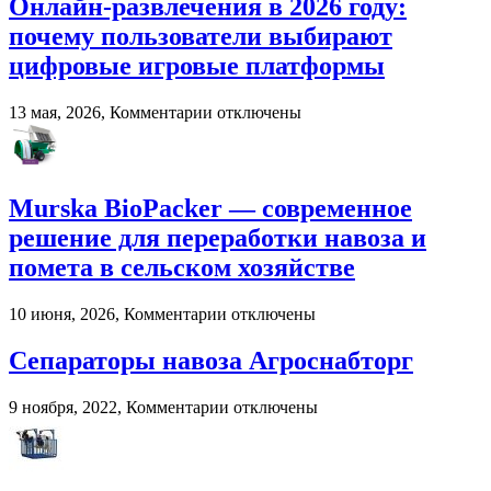
Онлайн-развлечения в 2026 году:
импровизации
почему пользователи выбирают
в
развитии
цифровые игровые платформы
вокального
мастерства
к
13 мая, 2026,
Комментарии
отключены
записи
Онлайн-
развлечения
в
Murska BioPacker — современное
2026
году:
решение для переработки навоза и
почему
помета в сельском хозяйстве
пользователи
выбирают
цифровые
к
10 июня, 2026,
Комментарии
отключены
игровые
записи
платформы
Murska
Сепараторы навоза Агроснабторг
BioPacker
—
к
9 ноября, 2022,
Комментарии
отключены
современное
записи
решение
Сепараторы
для
навоза
переработки
Агроснабторг
навоза