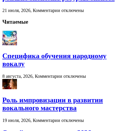
вокалу
к
21 июля, 2026,
Комментарии
отключены
записи
Когда
Читаемые
бухгалтерский
аутсорсинг
реально
экономит
ресурсы
бизнеса
Специфика обучения народному
вокалу
к
8 августа, 2026,
Комментарии
отключены
записи
Специфика
обучения
народному
Роль импровизации в развитии
вокалу
вокального мастерства
к
19 июля, 2026,
Комментарии
отключены
записи
Роль