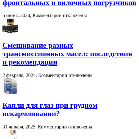
фронтальных и вилочных погрузчиков
для
переработки
навоза
к
5 июня, 2024,
Комментарии
отключены
и
записи
помета
Система
в
взвешивания
сельском
для
хозяйстве
фронтальных
Смешивание разных
и
трансмиссионных масел: последствия
вилочных
погрузчиков
и рекомендации
к
2 февраля, 2024,
Комментарии
отключены
записи
Смешивание
разных
трансмиссионных
масел:
Капли для глаз при грудном
последствия
вскармливании?
и
рекомендации
к
31 января, 2025,
Комментарии
отключены
записи
Капли