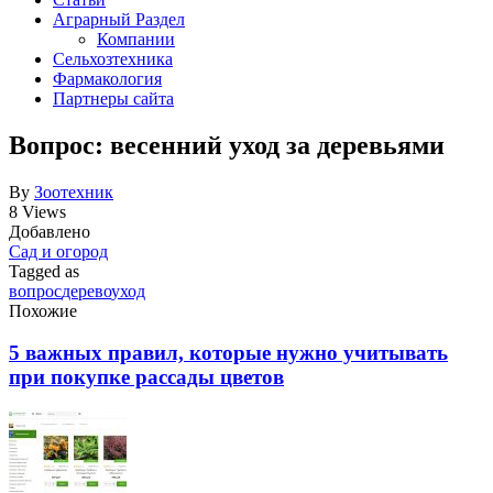
Аграрный Раздел
Компании
Сельхозтехника
Фармакология
Партнеры сайта
Вопрос: весенний уход за деревьями
By
Зоотехник
8 Views
Добавлено
Сад и огород
Tagged as
вопрос
дерево
уход
Похожие
5 важных правил, которые нужно учитывать
при покупке рассады цветов