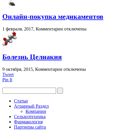
для
глаз
при
Онлайн-покупка медикаментов
грудном
вскармливании?
к
1 февраля, 2017,
Комментарии
отключены
записи
Онлайн-
покупка
медикаментов
Болезнь Целиакия
к
9 октября, 2015,
Комментарии
отключены
записи
Tweet
Болезнь
Pin It
Целиакия
Статьи
Аграрный Раздел
Компании
Сельхозтехника
Фармакология
Партнеры сайта