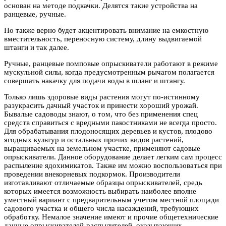
основан на методе подкачки. Делятся такие устройства на
ранцевые, ручные.
Но также верно будет акцентировать внимание на емкостную
вместительность, переносную систему, длину выдвигаемой
штанги и так далее.
Ручные, ранцевые помповые опрыскиватели работают в режиме
мускульной силы, когда предусмотренным рычагом полагается
совершать накачку для подачи воды в шланг и штангу.
Только лишь здоровые виды растения могут по-истинному
разукрасить дачный участок и принести хороший урожай.
Бывалые садоводы знают, о том, что без применения спец
средств справиться с вредными пакостниками не всегда просто.
Для обрабатывания плодоносящих деревьев и кустов, плодово
ягодных культур и остальных прочих видов растений,
выращиваемых на земельном участке, применяют садовые
опрыскиватели. Данное оборудование делает легким сам процесс
распыление ядохимикатов. Также им можно воспользоваться при
проведении внекорневых подкормок. Производители
изготавливают отличаемые образцы опрыскивателей, средь
которых имеется возможность выбирать наиболее вполне
уместный вариант с предварительным учетом местной площади
садового участка и общего числа насаждений, требующих
обработку. Немалое значение имеют и прочие общетехнические
данные опрыскивателей-распылителей, оказывающих