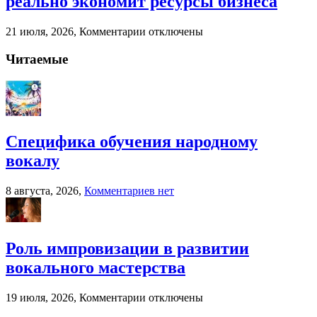
реально экономит ресурсы бизнеса
народному
вокалу
к
21 июля, 2026,
Комментарии
отключены
записи
Когда
Читаемые
бухгалтерский
аутсорсинг
реально
экономит
ресурсы
бизнеса
Специфика обучения народному
вокалу
к
8 августа, 2026,
Комментариев
нет
записи
Специфика
обучения
народному
Роль импровизации в развитии
вокалу
вокального мастерства
к
19 июля, 2026,
Комментарии
отключены
записи