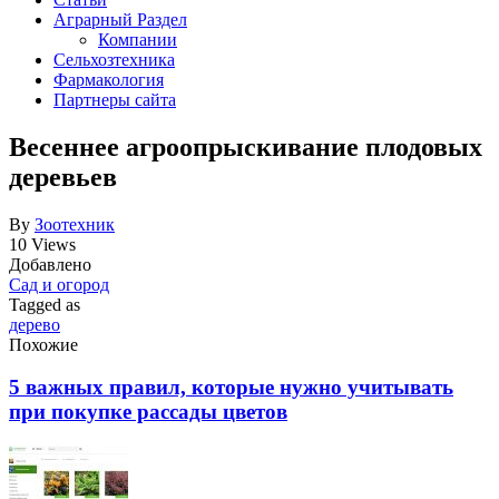
Аграрный Раздел
Компании
Сельхозтехника
Фармакология
Партнеры сайта
Весеннее агроопрыскивание плодовых
деревьев
By
Зоотехник
10 Views
Добавлено
Сад и огород
Tagged as
дерево
Похожие
5 важных правил, которые нужно учитывать
при покупке рассады цветов