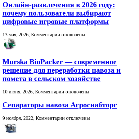
Роль
Онлайн-развлечения в 2026 году:
импровизации
почему пользователи выбирают
в
развитии
цифровые игровые платформы
вокального
мастерства
к
13 мая, 2026,
Комментарии
отключены
записи
Онлайн-
развлечения
в
Murska BioPacker — современное
2026
году:
решение для переработки навоза и
почему
помета в сельском хозяйстве
пользователи
выбирают
цифровые
к
10 июня, 2026,
Комментарии
отключены
игровые
записи
платформы
Murska
Сепараторы навоза Агроснабторг
BioPacker
—
к
9 ноября, 2022,
Комментарии
отключены
современное
записи
решение
Сепараторы
для
навоза
переработки