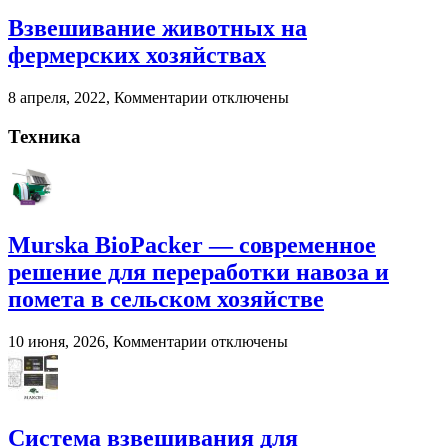
Агроснабторг
навоза
Взвешивание животных на
и
помета
фермерских хозяйствах
в
сельском
к
8 апреля, 2022,
Комментарии
отключены
хозяйстве
записи
Взвешивание
Техника
животных
на
фермерских
хозяйствах
Murska BioPacker — современное
решение для переработки навоза и
помета в сельском хозяйстве
к
10 июня, 2026,
Комментарии
отключены
записи
Murska
BioPacker
—
современное
Система взвешивания для