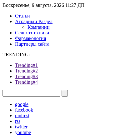
Воскресенье, 9 августа, 2026 11:27 ДП
Статьи
Аграрный Раздел
Компании
Сельхозтехника
Фармакология
Партнеры сайта
TRENDING:
Trending#1
Trending#2
Trending#3
Trending#4
google
facebook
pintrest
rss
twitter
youtube