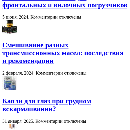
решение
фронтальных и вилочных погрузчиков
для
переработки
навоза
к
5 июня, 2024,
Комментарии
отключены
и
записи
помета
Система
в
взвешивания
сельском
для
хозяйстве
фронтальных
Смешивание разных
и
трансмиссионных масел: последствия
вилочных
погрузчиков
и рекомендации
к
2 февраля, 2024,
Комментарии
отключены
записи
Смешивание
разных
трансмиссионных
масел:
Капли для глаз при грудном
последствия
вскармливании?
и
рекомендации
к
31 января, 2025,
Комментарии
отключены
записи