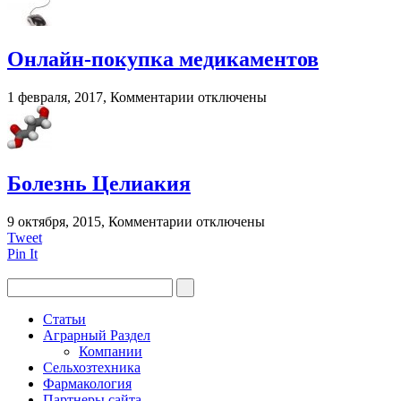
Капли
для
глаз
при
Онлайн-покупка медикаментов
грудном
вскармливании?
к
1 февраля, 2017,
Комментарии
отключены
записи
Онлайн-
покупка
медикаментов
Болезнь Целиакия
к
9 октября, 2015,
Комментарии
отключены
записи
Tweet
Болезнь
Pin It
Целиакия
Статьи
Аграрный Раздел
Компании
Сельхозтехника
Фармакология
Партнеры сайта