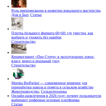
Роль импровизации в развитии вокального мастерства
Дом и Быт
,
Статьи
Плитка большого формата 60×60: где уместна, как
выбрать и уложить без ошибок
Строительство
Керамогранит «Про Стоун» в эксплуатации: износ,
влага, мороз и реальный уход
Строительство
Murska BioPacker — современное решение для
переработки навоза и помета в сельском хозяйстве
Животноводство
,
Сельхозтехника
Онлайн-развлечения в 2026 году: почему пользователи
выбирают цифровые игровые платформы
Статьи