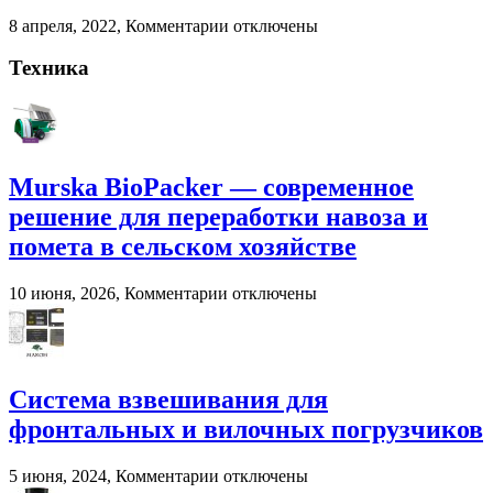
сельском
к
8 апреля, 2022,
Комментарии
отключены
хозяйстве
записи
Взвешивание
Техника
животных
на
фермерских
хозяйствах
Murska BioPacker — современное
решение для переработки навоза и
помета в сельском хозяйстве
к
10 июня, 2026,
Комментарии
отключены
записи
Murska
BioPacker
—
современное
Система взвешивания для
решение
фронтальных и вилочных погрузчиков
для
переработки
навоза
к
5 июня, 2024,
Комментарии
отключены
и