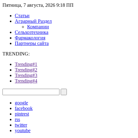
Пятница, 7 августа, 2026 9:18 ПП
Статьи
Аграрный Раздел
Компании
Сельхозтехника
Фармакология
Партнеры сайта
TRENDING:
Trending#1
Trending#2
Trending#3
Trending#4
google
facebook
pintrest
rss
twitter
youtube