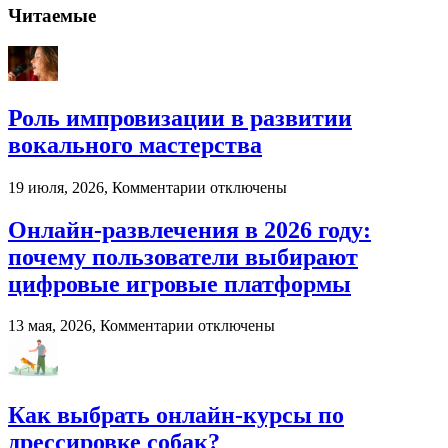
Палубная
Читаемые
доска
от
компании
«Лес
России»
Роль импровизации в развитии
вокального мастерства
к
19 июля, 2026,
Комментарии
отключены
записи
Роль
Онлайн-развлечения в 2026 году:
импровизации
почему пользователи выбирают
в
развитии
цифровые игровые платформы
вокального
мастерства
к
13 мая, 2026,
Комментарии
отключены
записи
Онлайн-
развлечения
в
Как выбрать онлайн-курсы по
2026
году:
дрессировке собак?