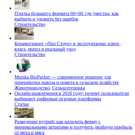
Плитка большого формата 60×60: где уместна, как
выбрать и уложить без ошибок
Строительство
Керамогранит «Про Стоун» в эксплуатации: износ,
влага, мороз и реальный уход
Строительство
Murska BioPacker — современное решение для
переработки навоза и помета в сельском хозяйстве
Животноводство
,
Сельхозтехника
Онлайн-развлечения в 2026 году: почему пользователи
выбирают цифровые игровые платформы
Статьи
Разведение нутрий: как наладить ферму с
минимальными затратами и получить двойную прибыль
от меха и мяса