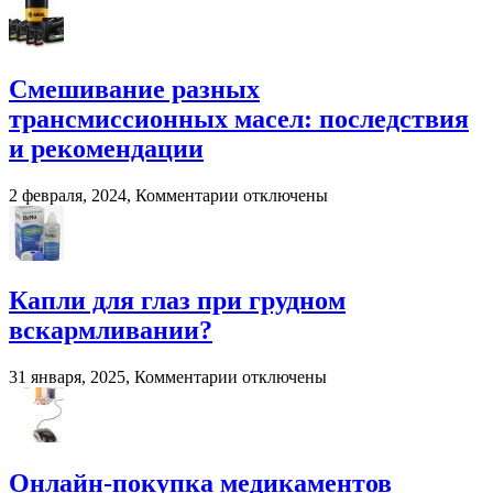
записи
помета
Система
в
взвешивания
сельском
для
хозяйстве
фронтальных
Смешивание разных
и
трансмиссионных масел: последствия
вилочных
погрузчиков
и рекомендации
к
2 февраля, 2024,
Комментарии
отключены
записи
Смешивание
разных
трансмиссионных
масел:
Капли для глаз при грудном
последствия
вскармливании?
и
рекомендации
к
31 января, 2025,
Комментарии
отключены
записи
Капли
для
глаз
при
Онлайн-покупка медикаментов