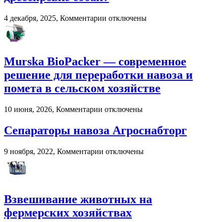
почему
пользователи
к
4 декабря, 2025,
Комментарии
отключены
выбирают
записи
цифровые
Как
игровые
выбрать
платформы
онлайн-
Murska BioPacker — современное
курсы
по
решение для переработки навоза и
дрессировке
помета в сельском хозяйстве
собак?
к
10 июня, 2026,
Комментарии
отключены
записи
Murska
Сепараторы навоза Агроснабторг
BioPacker
—
к
9 ноября, 2022,
Комментарии
отключены
современное
записи
решение
Сепараторы
для
навоза
переработки
Агроснабторг
навоза
Взвешивание животных на
и
помета
фермерских хозяйствах
в