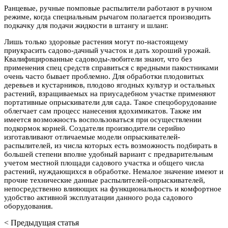
Ранцевые, ручные помповые распылители работают в ручном
режиме, когда специальным рычагом полагается производить
подкачку для подачи жидкости в штангу и шланг.
Лишь только здоровые растения могут по-настоящему
приукрасить садово-дачный участок и дать хороший урожай.
Квалифицированные садоводы-любители знают, что без
применения спец средств справиться с вредными пакостниками
очень часто бывает проблемно. Для обработки плодовитых
деревьев и кустарников, плодово ягодных культур и остальных
растений, взращиваемых на приусадебном участке применяют
портативные опрыскиватели для сада. Такое спецоборудование
облегчает сам процесс нанесения ядохимикатов. Также им
имеется возможность воспользоваться при осуществлении
подкормок корней. Создатели производители серийно
изготавливают отличаемые модели опрыскивателей-
распылителей, из числа которых есть возможность подбирать в
большей степени вполне удобный вариант с предварительным
учетом местной площади садового участка и общего числа
растений, нуждающихся в обработке. Немалое значение имеют и
прочие технические данные распылителей-опрыскивателей,
непосредственно влияющих на функциональность и комфортное
удобство активной эксплуатации данного рода садового
оборудования.
< Предыдущая статья