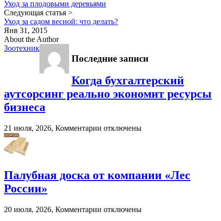
Уход за плодовыми деревьями
Следующая статья >
Уход за садом весной: что делать?
Янв 31, 2015
About the Author
Зоотехник
Последние записи
Когда бухгалтерский
аутсорсинг реально экономит ресурсы
бизнеса
к
21 июля, 2026,
Комментарии
отключены
записи
Когда
бухгалтерский
аутсорсинг
реально
Палубная доска от компании «Лес
экономит
России»
ресурсы
бизнеса
к
20 июля, 2026,
Комментарии
отключены
записи