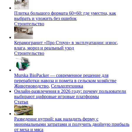
Плитка большого формата 60×60: где уместна, как
выбрать и уложить без ошибок
Строительство
Керамогранит «Про Стоун» в эксплуатации: износ,
влага, мороз и реальный уход
Строительство
Murska BioPacker — современное решение для
переработки навоза и помета в сельском хозяйстве
Животноводство
,
Сельхозтехника
Онлайн-развлечения в 2026 году: почему пользователи
выбирают цифровые игровые платформы
Статьи
Разведение нутрий: как наладить ферму с
минимальными затратами и получить двойную прибыль
от меха и мяса