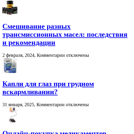
и
записи
помета
Система
в
взвешивания
сельском
для
хозяйстве
фронтальных
Смешивание разных
и
трансмиссионных масел: последствия
вилочных
погрузчиков
и рекомендации
к
2 февраля, 2024,
Комментарии
отключены
записи
Смешивание
разных
трансмиссионных
масел:
Капли для глаз при грудном
последствия
вскармливании?
и
рекомендации
к
31 января, 2025,
Комментарии
отключены
записи
Капли
для
глаз
при
Онлайн-покупка медикаментов