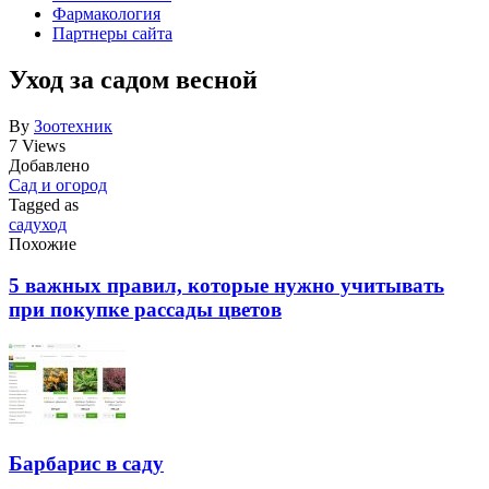
Фармакология
Партнеры сайта
Уход за садом весной
By
Зоотехник
7 Views
Добавлено
Сад и огород
Tagged as
сад
уход
Похожие
5 важных правил, которые нужно учитывать
при покупке рассады цветов
Барбарис в саду