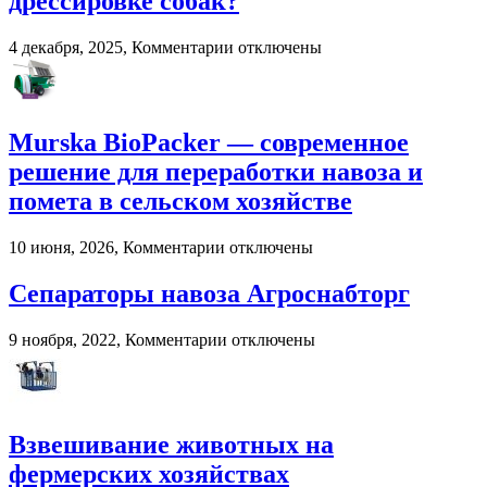
дрессировке собак?
почему
пользователи
к
4 декабря, 2025,
Комментарии
отключены
выбирают
записи
цифровые
Как
игровые
выбрать
платформы
онлайн-
Murska BioPacker — современное
курсы
по
решение для переработки навоза и
дрессировке
помета в сельском хозяйстве
собак?
к
10 июня, 2026,
Комментарии
отключены
записи
Murska
Сепараторы навоза Агроснабторг
BioPacker
—
к
9 ноября, 2022,
Комментарии
отключены
современное
записи
решение
Сепараторы
для
навоза
переработки
Агроснабторг
навоза
Взвешивание животных на
и
помета
фермерских хозяйствах
в