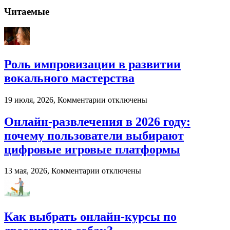
записи
Палубная
Читаемые
доска
от
компании
«Лес
России»
Роль импровизации в развитии
вокального мастерства
к
19 июля, 2026,
Комментарии
отключены
записи
Роль
Онлайн-развлечения в 2026 году:
импровизации
почему пользователи выбирают
в
развитии
цифровые игровые платформы
вокального
мастерства
к
13 мая, 2026,
Комментарии
отключены
записи
Онлайн-
развлечения
в
Как выбрать онлайн-курсы по
2026
году: