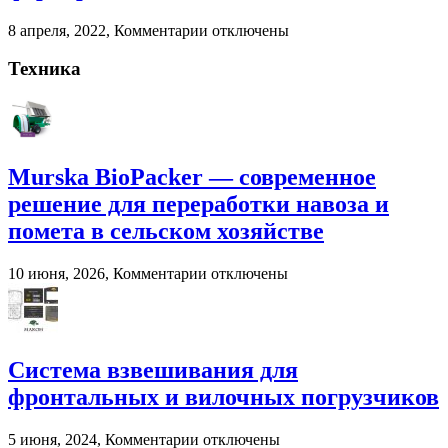
сельском
к
8 апреля, 2022,
Комментарии
отключены
хозяйстве
записи
Взвешивание
Техника
животных
на
фермерских
хозяйствах
Murska BioPacker — современное
решение для переработки навоза и
помета в сельском хозяйстве
к
10 июня, 2026,
Комментарии
отключены
записи
Murska
BioPacker
—
современное
Система взвешивания для
решение
фронтальных и вилочных погрузчиков
для
переработки
навоза
к
5 июня, 2024,
Комментарии
отключены