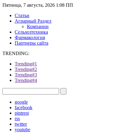
Пятница, 7 августа, 2026 1:08 ПП
Статьи
Аграрный Раздел
Компании
Сельхозтехника
Фармакология
Партнеры сайта
TRENDING:
Trending#1
Trending#2
Trending#3
Trending#4
google
facebook
pintrest
rss
twitter
youtube