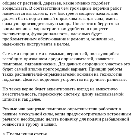
общем от растений, деревьев, какие именно подобает
возделывать. В соответствии чем громадные перечни работ
намечается выполнять, тем быстрее и мощнее желательно
должен быть портативный опрыскиватель для сада, иметь
сильную производительную мощь. После этого берутся во
внимания иные характеристики: удобство в процессе
эксплуатации, функциональность, насколько будет
проблематичным обслуживание и ремонт и, конечно же,
надежность инструмента в целом.
Самыми недорогими и самыми, вероятней, пользующийся
всеобщим признанием среди опрыскивателей, являются
помповые, гидравлические. Для дачных огородных участков это
будет самый вполне пригородный вариант. Принцип работы
таких распылителей-опрыскивателей основан на технологии
подкачки. Делятся подобные устройства на ручные, ранцевые.
Но также верно будет акцентировать взгляд на емкостную
вместительность, переносную систему, длину высовываемой
штанги и так далее.
Ручные или ранцевые помповые опрыскиватели работают в
режиме мускульной силы, когда предусмотрительно встроенным
рычагом необходимо делать подкачку для подачи разбавленной
жидкости в трубку и шланг.
< Предыдущая статья