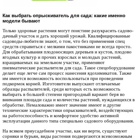
Как выбрать опрыскиватель для сада: какие именно
модели бывают
Только здоровые растения могут поистине разукрасить садово-
дачный участок и дать хороший урожай. Квалифицированные
садоводы-любители знают, о том, что без применения спец
средств справиться с мелкими пакостниками не всегда просто.
Для обрабатывания плодоносящих деревьев и кустов, плодово
ягодных культур и прочих взрослых и молодых растений,
взращиваемых на земельном участке, применяют
пневматические распылители для сада. Такое спецоборудование
делает еще легче сам процесс нанесения ядохимикатов. Также
им имеется возможность воспользоваться при проведении
подкормок корней. Изготовители выпускают отличаемые
образцы распылителей, среди которых есть возможность
выбирать в большей степени пригородный вариант беря во
внимания площади сада и количества растений, нуждающихся в
обработке. Немаловажно имеет значение имеют и другие
технические характеристики опрыскивателей, воздействующих
на работоспособность и комфортное удобство активной
эксплуатации данного типа специально садового оборудования.
На всяком приусадебном участке, как ни верти, существуют
сорняки и бурьян, виды растения подвергаются всевозможным