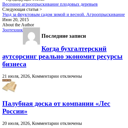
Весеннее агроопрыскивание плодовых деревьев
Следующая статья >
Уход за фруктовым садом зимой и весной. Агроопрыскивание
Июн 20, 2015
About the Author
Зоотехник
Последние записи
Когда бухгалтерский
аутсорсинг реально экономит ресурсы
бизнеса
к
21 июля, 2026,
Комментарии
отключены
записи
Когда
бухгалтерский
аутсорсинг
реально
Палубная доска от компании «Лес
экономит
России»
ресурсы
бизнеса
к
20 июля, 2026,
Комментарии
отключены