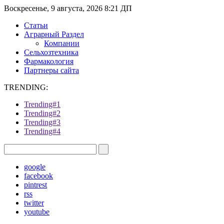
Воскресенье, 9 августа, 2026 8:21 ДП
Статьи
Аграрный Раздел
Компании
Сельхозтехника
Фармакология
Партнеры сайта
TRENDING:
Trending#1
Trending#2
Trending#3
Trending#4
google
facebook
pintrest
rss
twitter
youtube