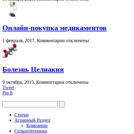
записи
Капли
для
глаз
при
Онлайн-покупка медикаментов
грудном
вскармливании?
к
1 февраля, 2017,
Комментарии
отключены
записи
Онлайн-
покупка
медикаментов
Болезнь Целиакия
к
9 октября, 2015,
Комментарии
отключены
записи
Tweet
Болезнь
Pin It
Целиакия
Статьи
Аграрный Раздел
Компании
Сельхозтехника