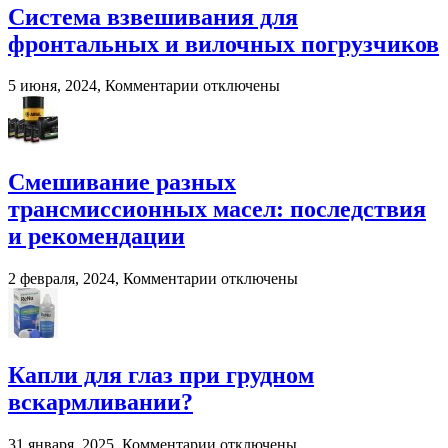
современное
Система взвешивания для
решение
фронтальных и вилочных погрузчиков
для
переработки
навоза
к
5 июня, 2024,
Комментарии
отключены
и
записи
помета
Система
в
взвешивания
сельском
для
хозяйстве
фронтальных
Смешивание разных
и
трансмиссионных масел: последствия
вилочных
погрузчиков
и рекомендации
к
2 февраля, 2024,
Комментарии
отключены
записи
Смешивание
разных
трансмиссионных
масел:
Капли для глаз при грудном
последствия
вскармливании?
и
рекомендации
к
31 января, 2025,
Комментарии
отключены