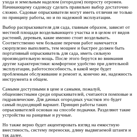
ухода и земельным наделом (огородом) попросту огромен.
Начинающему садоводу сделать правильно выбор достаточно
сложно. Садовые опрыскиватели могут иметь отличия не только
по принципу работы, но и по надежной эксплуатации.
Выбор распрыскивателя для сада, главным образом, зависит от
местной площади возделывающего участка и в целом от видов
растений, деревьев, какие именно стоит возделывать.
Соответственно чем большие перечни работ намечается
скорпулезно выполнять, тем мощнее и быстрее должен быть
портативный опрыскиватель для сада, иметь сильную
производительную мощь. После этого берутся во внимания
другие характеристики: комфортное удобство при длительной
эксплуатации, работоспособность, в какой мере будет
проблемным обслуживание и ремонт и, конечно же, надежность
инструмента в общем.
Самыми доступными в цене и самыми, пожалуй,
общеизвестными среди опрыскивателей, считаются помповые и
гидравлические. Для дачных огородных участков это будет
самый подходящий вариант. Принцип работы таких
опрыскивателей основан на способе подкачки. Разделяют такие
устройства на ранцевые и ручные.
Но также верно будет акцентировать взгляд на емкостную
вместимость, систему переноски, длину выдвигаемой штанги и
так далее.