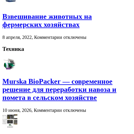
навоза
переработки
Агроснабторг
навоза
Взвешивание животных на
и
помета
фермерских хозяйствах
в
сельском
к
8 апреля, 2022,
Комментарии
отключены
хозяйстве
записи
Взвешивание
Техника
животных
на
фермерских
хозяйствах
Murska BioPacker — современное
решение для переработки навоза и
помета в сельском хозяйстве
к
10 июня, 2026,
Комментарии
отключены
записи
Murska
BioPacker
—