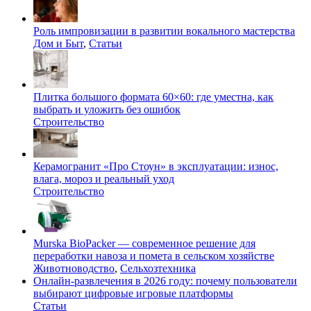
Роль импровизации в развитии вокального мастерства
Дом и Быт
,
Статьи
Плитка большого формата 60×60: где уместна, как
выбрать и уложить без ошибок
Строительство
Керамогранит «Про Стоун» в эксплуатации: износ,
влага, мороз и реальный уход
Строительство
Murska BioPacker — современное решение для
переработки навоза и помета в сельском хозяйстве
Животноводство
,
Сельхозтехника
Онлайн-развлечения в 2026 году: почему пользователи
выбирают цифровые игровые платформы
Статьи