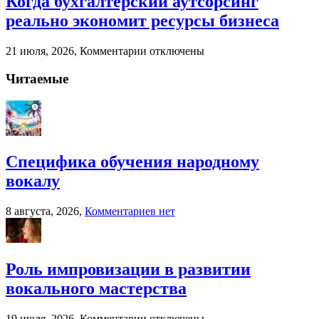
Когда бухгалтерский аутсорсинг
обучения
реально экономит ресурсы бизнеса
народному
вокалу
к
21 июля, 2026,
Комментарии
отключены
записи
Когда
Читаемые
бухгалтерский
аутсорсинг
реально
экономит
ресурсы
бизнеса
Специфика обучения народному
вокалу
к
8 августа, 2026,
Комментариев
нет
записи
Специфика
обучения
народному
Роль импровизации в развитии
вокалу
вокального мастерства
к
19 июля, 2026,
Комментарии
отключены