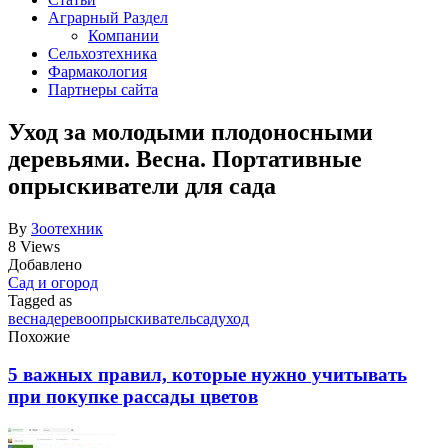
Аграрный Раздел
Компании
Сельхозтехника
Фармакология
Партнеры сайта
Уход за молодыми плодоносными
деревьями. Весна. Портативные
опрыскиватели для сада
By
Зоотехник
8 Views
Добавлено
Сад и огород
Tagged as
весна
дерево
опрыскиватель
сад
уход
Похожие
5 важных правил, которые нужно учитывать
при покупке рассады цветов