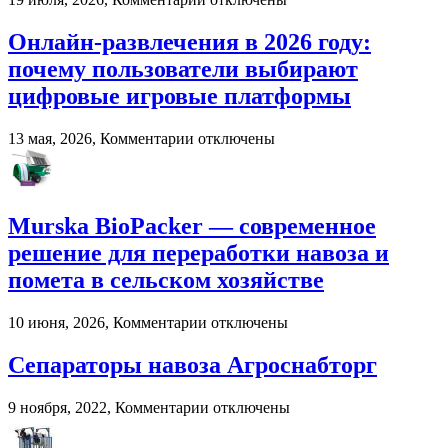
записи
Роль
Онлайн-развлечения в 2026 году:
импровизации
почему пользователи выбирают
в
развитии
цифровые игровые платформы
вокального
мастерства
к
13 мая, 2026,
Комментарии
отключены
записи
Онлайн-
развлечения
в
Murska BioPacker — современное
2026
году:
решение для переработки навоза и
почему
помета в сельском хозяйстве
пользователи
выбирают
цифровые
к
10 июня, 2026,
Комментарии
отключены
игровые
записи
платформы
Murska
Сепараторы навоза Агроснабторг
BioPacker
—
к
9 ноября, 2022,
Комментарии
отключены
современное
записи
решение
Сепараторы
для