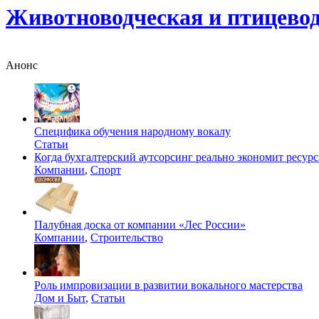
Животноводческая и птицево
Анонс
Специфика обучения народному вокалу
Статьи
Когда бухгалтерский аутсорсинг реально экономит ресур
Компании
,
Спорт
Палубная доска от компании «Лес России»
Компании
,
Строительство
Роль импровизации в развитии вокального мастерства
Дом и Быт
,
Статьи