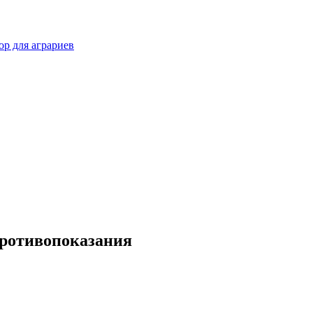
р для аграриев
противопоказания