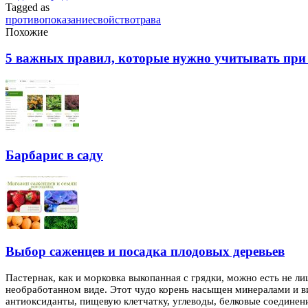
Tagged as
противопоказание
свойство
трава
Похожие
5 важных правил, которые нужно учитывать при 
Барбарис в саду
Выбор саженцев и посадка плодовых деревьев
Пастернак, как и морковка выкопанная с грядки, можно есть не л
необработанном виде. Этот чудо корень насыщен минералами и ви
антиоксиданты, пищевую клетчатку, углеводы, белковые соединен