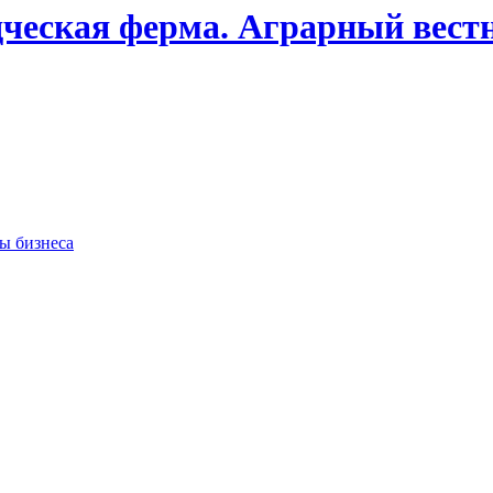
дческая ферма. Аграрный вест
сы бизнеса