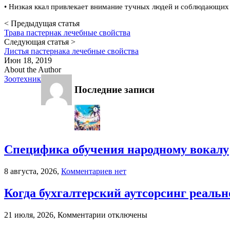
• Низкая ккал привлекает внимание тучных людей и соблюдающих
< Предыдущая статья
Трава пастернак лечебные свойства
Следующая статья >
Листья пастернака лечебные свойства
Июн 18, 2019
About the Author
Зоотехник
Последние записи
Специфика обучения народному вокалу
к
8 августа, 2026,
Комментариев
нет
записи
Специфика
Когда бухгалтерский аутсорсинг реальн
обучения
народному
к
21 июля, 2026,
Комментарии
отключены
вокалу
записи