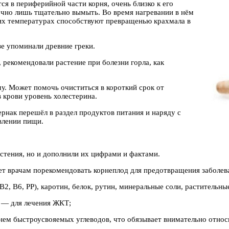
ся в периферийной части корня, очень близко к его
очно лишь тщательно вымыть. Во время нагревании в нём
зких температурах способствуют превращенью крахмала в
зе упоминали древние греки.
 рекомендовали растение при болезни горла, как
у. Может помочь очиститься в короткий срок от
 крови уровень холестерина.
рнак перешёл в раздел продуктов питания и наряду с
влении пищи.
стения, но и дополнили их цифрами и фактами.
яет врачам порекомендовать корнеплод для предотвращения заболева
 В2, В6, РР), каротин, белок, рутин, минеральные соли, раститель
) — для лечения ЖКТ;
 нем быстроусвояемых углеводов, что обязывает внимательно относ