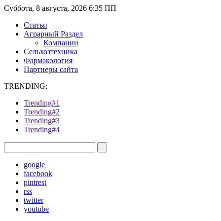
Суббота, 8 августа, 2026 6:35 ПП
Статьи
Аграрный Раздел
Компании
Сельхозтехника
Фармакология
Партнеры сайта
TRENDING:
Trending#1
Trending#2
Trending#3
Trending#4
google
facebook
pintrest
rss
twitter
youtube