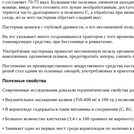
г составляет 70-75 ккал. Большинство полезных элементов находят
кожице, ввиду этого готовить его лучше необработанным, достат
теряется часть драгоценного и полезного С, а обработка при ни
сахар, из-за чего пастернак обретает сладкий вкус.
Пастернак ценился с глубокой древности, о его несомненной поль
На это указывает много сохранившихся тракторов с того времени,
тонизирующее средство, при бессоннице и ревматизме.
Употребление пастернака приносит несомненную пользу организм
накопленных организмов шлаков, предотвратить запоры, снизить в
Постепенно из преимущественного лекарственного средства пасте
репой стал одним из основных овощей, употребляемых в пригото
Полезные свойства
Современные исследования доказали терапевтические свойства ра
• Внушительное насыщение калием (350-400 мг в 100 гр.) позвол
• В корнеплоде содержаться такие витамины и соединения (С, В1,
• Большое количество клетчатки (3,4 г в 100 граммах не варёного
• Занимает одно из первых мест среди корнеплодов по наличию в