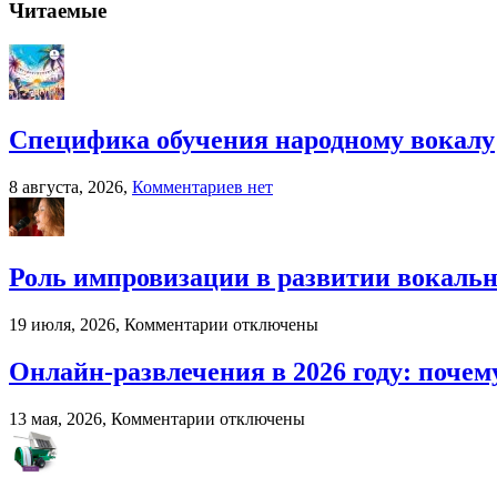
Когда
Читаемые
бухгалтерский
аутсорсинг
реально
экономит
ресурсы
бизнеса
Специфика обучения народному вокалу
к
8 августа, 2026,
Комментариев
нет
записи
Специфика
обучения
народному
Роль импровизации в развитии вокальн
вокалу
к
19 июля, 2026,
Комментарии
отключены
записи
Роль
Онлайн-развлечения в 2026 году: поч
импровизации
в
к
13 мая, 2026,
Комментарии
отключены
развитии
записи
вокального
Онлайн-
мастерства
развлечения