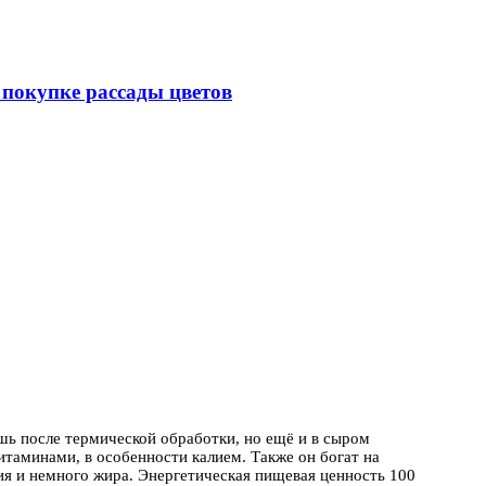
покупке рассады цветов
ишь после термической обработки,
но ещё и в сыром
таминами, в особенности калием. Также он богат на
ия и немного жира. Энергетическая пищевая ценность 100