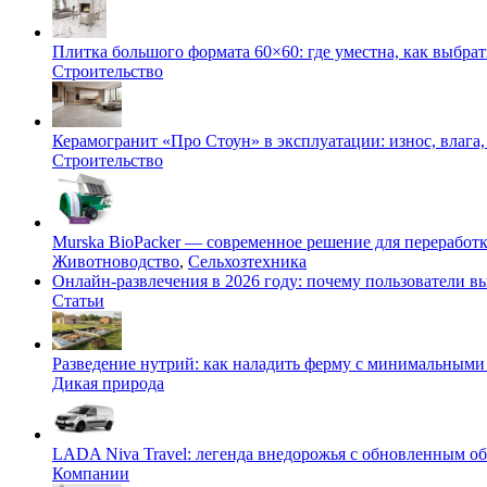
Плитка большого формата 60×60: где уместна, как выбрат
Строительство
Керамогранит «Про Стоун» в эксплуатации: износ, влага,
Строительство
Murska BioPacker — современное решение для переработки
Животноводство
,
Сельхозтехника
Онлайн-развлечения в 2026 году: почему пользователи
Статьи
Разведение нутрий: как наладить ферму с минимальными 
Дикая природа
LADA Niva Travel: легенда внедорожья с обновленным 
Компании