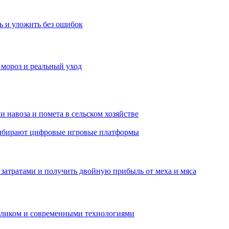
ь и уложить без ошибок
 мороз и реальный уход
 навоза и помета в сельском хозяйстве
 выбирают цифровые игровые платформы
затратами и получить двойную прибыль от меха и мяса
обликом и современными технологиями