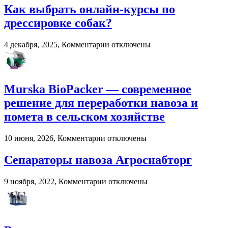
Как выбрать онлайн-курсы по
2026
году:
дрессировке собак?
почему
пользователи
к
4 декабря, 2025,
Комментарии
отключены
выбирают
записи
цифровые
Как
игровые
выбрать
платформы
онлайн-
Murska BioPacker — современное
курсы
по
решение для переработки навоза и
дрессировке
помета в сельском хозяйстве
собак?
к
10 июня, 2026,
Комментарии
отключены
записи
Murska
Сепараторы навоза Агроснабторг
BioPacker
—
к
9 ноября, 2022,
Комментарии
отключены
современное
записи
решение
Сепараторы
для
навоза
переработки
Агроснабторг
навоза