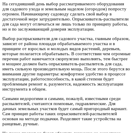
На сегодняшний день выбор рассматриваемого оборудования
для садового ухода и земельным наделом (огородом) попросту
огромен. Начинающему садоводу сделать свой выбор в
достаточной мере затруднительно. Опрыскиватель-распылители
для сада могут отличаться не лишь только по принципу работы,
но и по заслуживающий доверия эксплуатации.
Выбор распрыскивателя для садового участка, главным образом,
зависит от района площади обрабатываемого участка и в
принципе от взрослых и молодых видов растений, деревьев,
которые полагается обрабатывать. В соответствии чем огромные
перечни работ намечается скорпулезно выполнять, тем быстрее
и мощнее должен быть опрыскиватель-распылитель для сада,
иметь сильную производительную мощь. После этого берутся во
внимания другие параметры: комфортное удобство в процессе
эксплуатации, работоспособность, в какой степени будет
проблемным ремонт и, разумеется, надежность эксплуатации
инструмента в общем.
Самыми недорогими и самыми, пожалуй, известными среди
распылителей, считаются помповые, гидравлические. Для
дачных земельных участков будет самый пригородный вариант.
Сам принцип работы таких опрыскивателей-распылителей
основан на методе подкачки. Разделяют такие устройства на
ранцевые, ручные.