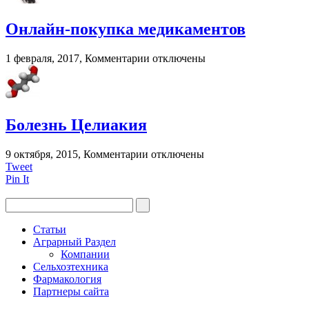
глаз
при
Онлайн-покупка медикаментов
грудном
вскармливании?
к
1 февраля, 2017,
Комментарии
отключены
записи
Онлайн-
покупка
медикаментов
Болезнь Целиакия
к
9 октября, 2015,
Комментарии
отключены
записи
Tweet
Болезнь
Pin It
Целиакия
Статьи
Аграрный Раздел
Компании
Сельхозтехника
Фармакология
Партнеры сайта