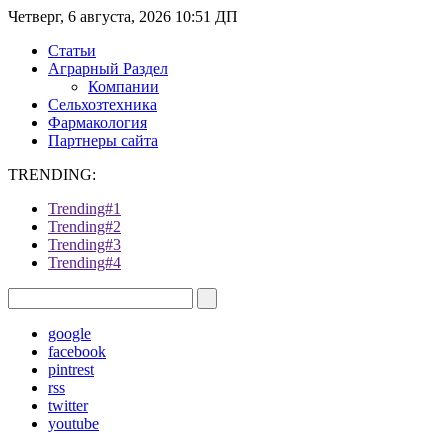
Четверг, 6 августа, 2026 10:51 ДП
Статьи
Аграрный Раздел
Компании
Сельхозтехника
Фармакология
Партнеры сайта
TRENDING:
Trending#1
Trending#2
Trending#3
Trending#4
google
facebook
pintrest
rss
twitter
youtube