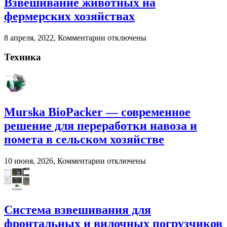
Взвешивание животных на
и
помета
фермерских хозяйствах
в
сельском
к
8 апреля, 2022,
Комментарии
отключены
хозяйстве
записи
Взвешивание
Техника
животных
на
фермерских
хозяйствах
Murska BioPacker — современное
решение для переработки навоза и
помета в сельском хозяйстве
к
10 июня, 2026,
Комментарии
отключены
записи
Murska
BioPacker
—
современное
Система взвешивания для
решение
фронтальных и вилочных погрузчиков
для