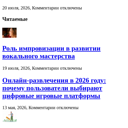
бизнеса
к
20 июля, 2026,
Комментарии
отключены
записи
Палубная
Читаемые
доска
от
компании
«Лес
России»
Роль импровизации в развитии
вокального мастерства
к
19 июля, 2026,
Комментарии
отключены
записи
Роль
Онлайн-развлечения в 2026 году:
импровизации
почему пользователи выбирают
в
развитии
цифровые игровые платформы
вокального
мастерства
к
13 мая, 2026,
Комментарии
отключены
записи
Онлайн-
развлечения
в