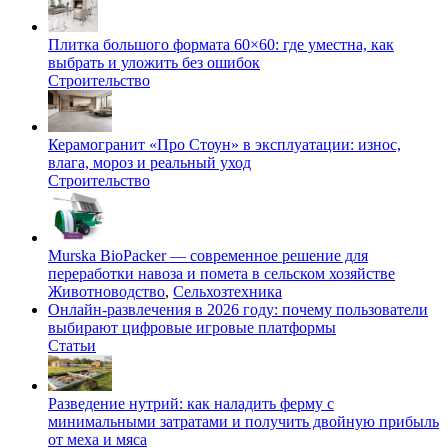
Плитка большого формата 60×60: где уместна, как
выбрать и уложить без ошибок
Строительство
Керамогранит «Про Стоун» в эксплуатации: износ,
влага, мороз и реальный уход
Строительство
Murska BioPacker — современное решение для
переработки навоза и помета в сельском хозяйстве
Животноводство
,
Сельхозтехника
Онлайн-развлечения в 2026 году: почему пользователи
выбирают цифровые игровые платформы
Статьи
Разведение нутрий: как наладить ферму с
минимальными затратами и получить двойную прибыль
от меха и мяса