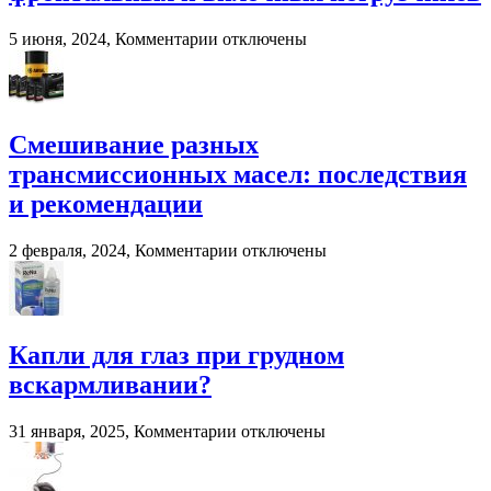
переработки
навоза
к
5 июня, 2024,
Комментарии
отключены
и
записи
помета
Система
в
взвешивания
сельском
для
хозяйстве
фронтальных
Смешивание разных
и
трансмиссионных масел: последствия
вилочных
погрузчиков
и рекомендации
к
2 февраля, 2024,
Комментарии
отключены
записи
Смешивание
разных
трансмиссионных
масел:
Капли для глаз при грудном
последствия
вскармливании?
и
рекомендации
к
31 января, 2025,
Комментарии
отключены
записи
Капли
для