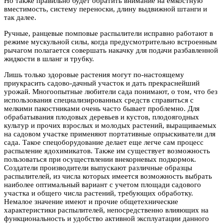
Но также правильно будет обратить внимание на емкостную
вместимость, систему переноски, длину выдвижной штанги и
так далее.
Ручные, ранцевые помповые распылители исправно работают в
режиме мускульной силы, когда предусмотрительно встроенным
рычагом полагается совершать накачку для подачи разбавленной
жидкости в шланг и трубку.
Лишь только здоровые растения могут по-настоящему
приукрасить садово-дачный участок и дать прекраснейший
урожай. Многоопытные любители сада понимают, о том, что без
использования специализированных средств справиться с
мелкими пакостниками очень часто бывает проблемно. Для
обрабатывания плодовых деревьев и кустов, плодоягодных
культур и прочих взрослых и молодых растений, выращиваемых
на садовом участке применяют портативные опрыскиватели для
сада. Такое спецоборудование делает еще легче сам процесс
распыление ядохимикатов. Также им существует возможность
пользоваться при осуществлении внекорневых подкормок.
Создатели производители выпускают различные образцы
распылителей, из числа которых имеется возможность выбрать
наиболее оптимальный вариант с учетом площади садового
участка и общего числа растений, требующих обработку.
Немалое значение имеют и прочие общетехнические
характеристики распылителей, непосредственно влияющих на
функциональность и удобство активной эксплуатации данного