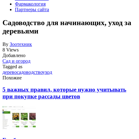
Фармакология
Партнеры сайта
Садоводство для начинающих, уход за
деревьями
By
Зоотехник
8 Views
Добавлено
Сад и огород
Tagged as
дерево
садоводство
уход
Похожие
5 важных правил, которые нужно учитывать
при покупке рассады цветов