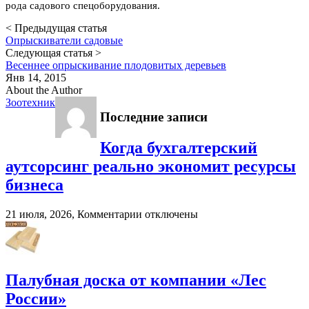
рода садового спецоборудования.
< Предыдущая статья
Опрыскиватели садовые
Следующая статья >
Весеннее опрыскивание плодовитых деревьев
Янв 14, 2015
About the Author
Зоотехник
Последние записи
Когда бухгалтерский
аутсорсинг реально экономит ресурсы
бизнеса
к
21 июля, 2026,
Комментарии
отключены
записи
Когда
бухгалтерский
аутсорсинг
реально
Палубная доска от компании «Лес
экономит
России»
ресурсы