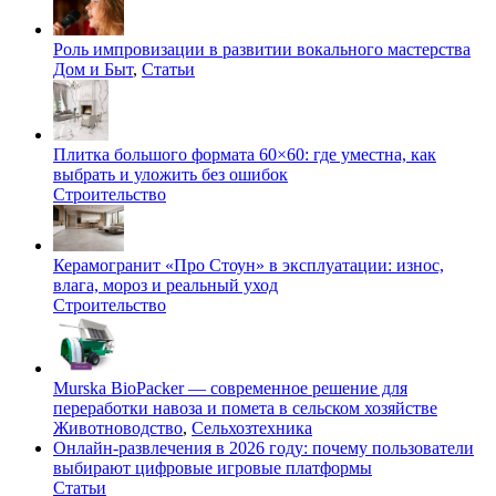
Роль импровизации в развитии вокального мастерства
Дом и Быт
,
Статьи
Плитка большого формата 60×60: где уместна, как
выбрать и уложить без ошибок
Строительство
Керамогранит «Про Стоун» в эксплуатации: износ,
влага, мороз и реальный уход
Строительство
Murska BioPacker — современное решение для
переработки навоза и помета в сельском хозяйстве
Животноводство
,
Сельхозтехника
Онлайн-развлечения в 2026 году: почему пользователи
выбирают цифровые игровые платформы
Статьи