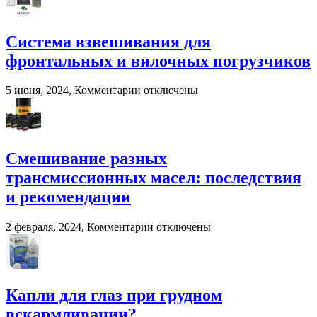
BioPacker
—
современное
Система взвешивания для
решение
фронтальных и вилочных погрузчиков
для
переработки
навоза
к
5 июня, 2024,
Комментарии
отключены
и
записи
помета
Система
в
взвешивания
сельском
для
хозяйстве
фронтальных
Смешивание разных
и
трансмиссионных масел: последствия
вилочных
погрузчиков
и рекомендации
к
2 февраля, 2024,
Комментарии
отключены
записи
Смешивание
разных
трансмиссионных
масел:
Капли для глаз при грудном
последствия
вскармливании?
и