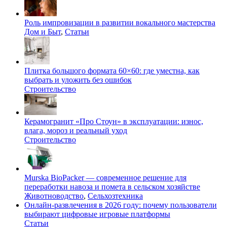
Роль импровизации в развитии вокального мастерства
Дом и Быт
,
Статьи
Плитка большого формата 60×60: где уместна, как
выбрать и уложить без ошибок
Строительство
Керамогранит «Про Стоун» в эксплуатации: износ,
влага, мороз и реальный уход
Строительство
Murska BioPacker — современное решение для
переработки навоза и помета в сельском хозяйстве
Животноводство
,
Сельхозтехника
Онлайн-развлечения в 2026 году: почему пользователи
выбирают цифровые игровые платформы
Статьи