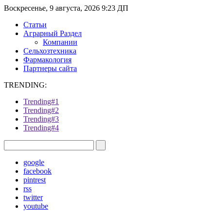
Воскресенье, 9 августа, 2026 9:23 ДП
Статьи
Аграрный Раздел
Компании
Сельхозтехника
Фармакология
Партнеры сайта
TRENDING:
Trending#1
Trending#2
Trending#3
Trending#4
google
facebook
pintrest
rss
twitter
youtube