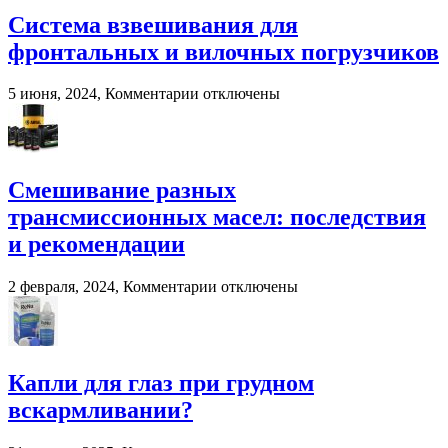
современное
Система взвешивания для
решение
фронтальных и вилочных погрузчиков
для
переработки
навоза
к
5 июня, 2024,
Комментарии
отключены
и
записи
помета
Система
в
взвешивания
сельском
для
хозяйстве
фронтальных
Смешивание разных
и
трансмиссионных масел: последствия
вилочных
погрузчиков
и рекомендации
к
2 февраля, 2024,
Комментарии
отключены
записи
Смешивание
разных
трансмиссионных
масел:
Капли для глаз при грудном
последствия
вскармливании?
и
рекомендации