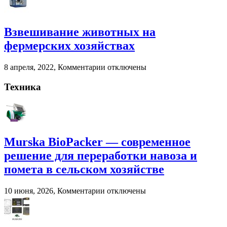
Сепараторы
для
навоза
переработки
Агроснабторг
навоза
Взвешивание животных на
и
помета
фермерских хозяйствах
в
сельском
к
8 апреля, 2022,
Комментарии
отключены
хозяйстве
записи
Взвешивание
Техника
животных
на
фермерских
хозяйствах
Murska BioPacker — современное
решение для переработки навоза и
помета в сельском хозяйстве
к
10 июня, 2026,
Комментарии
отключены
записи
Murska
BioPacker
—