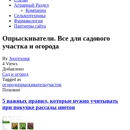
Аграрный Раздел
Компании
Сельхозтехника
Фармакология
Партнеры сайта
Опрыскиватели. Все для садового
участка и огорода
By
Зоотехник
4 Views
Добавлено
Сад и огород
Tagged as
огород
опрыскиватель
участок
Похожие
5 важных правил, которые нужно учитывать
при покупке рассады цветов