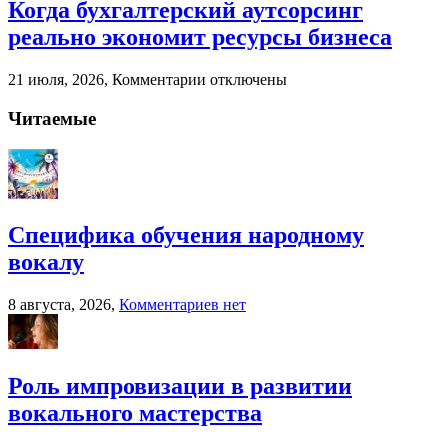
Специфика
Когда бухгалтерский аутсорсинг
обучения
реально экономит ресурсы бизнеса
народному
вокалу
к
21 июля, 2026,
Комментарии
отключены
записи
Когда
Читаемые
бухгалтерский
аутсорсинг
реально
экономит
ресурсы
бизнеса
Специфика обучения народному
вокалу
к
8 августа, 2026,
Комментариев
нет
записи
Специфика
обучения
народному
Роль импровизации в развитии
вокалу
вокального мастерства