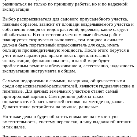
различаться не только по принципу работы, но и по надежной
эксплуатации.
Выбор распрыскивателя для садового приусадебного участка,
главным образом, зависит от площади возделываемого участка и
собственно говоря от видов растений, деревьев, какие следует
обрабатывать. В соответствии чем немалые объемы работ
планируется скорпулезно выполнять, тем мощнее и сильнее
должен быть портативный опрыскиватель для сада, иметь
большую производительную мощность. После этого берутся в
учет иные параметры: практичность при длительной
эксплуатации, функциональность, в какой мере будет
проблемным ремонт и обслуживание и, естественно, надежность
эксплуатации инструмента в общем.
Самыми недорогими и самыми, наверняка, общеизвестными
среди опрыскивателей-распылителей, являются гидравлические и
помповые. Для дачных земельных участков станет самый
пригородный вариант. Сам принцип работы таких
опрыскивателей-распылителей основан на методе подкачки.
Делятся такие устройства на ручные, ранцевые.
Но также дельно будет обратить внимание на емкостную
вместительность, систему переноски, длину выдвижной штанги
и так далее.
Ранцевые, ручные насосные опрыскиватели работают в ручном