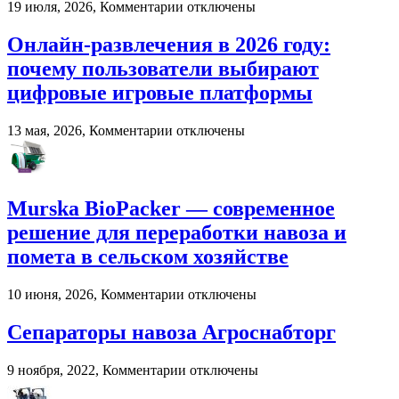
к
19 июля, 2026,
Комментарии
отключены
записи
Роль
Онлайн-развлечения в 2026 году:
импровизации
почему пользователи выбирают
в
развитии
цифровые игровые платформы
вокального
мастерства
к
13 мая, 2026,
Комментарии
отключены
записи
Онлайн-
развлечения
в
Murska BioPacker — современное
2026
году:
решение для переработки навоза и
почему
помета в сельском хозяйстве
пользователи
выбирают
цифровые
к
10 июня, 2026,
Комментарии
отключены
игровые
записи
платформы
Murska
Сепараторы навоза Агроснабторг
BioPacker
—
к
9 ноября, 2022,
Комментарии
отключены
современное
записи
решение