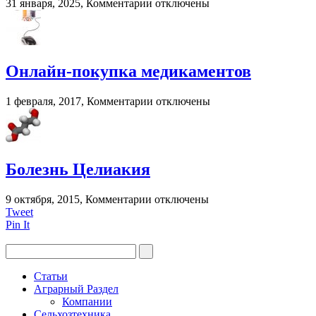
к
31 января, 2025,
Комментарии
отключены
записи
Капли
для
глаз
при
Онлайн-покупка медикаментов
грудном
вскармливании?
к
1 февраля, 2017,
Комментарии
отключены
записи
Онлайн-
покупка
медикаментов
Болезнь Целиакия
к
9 октября, 2015,
Комментарии
отключены
записи
Tweet
Болезнь
Pin It
Целиакия
Статьи
Аграрный Раздел
Компании
Сельхозтехника