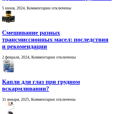
переработки
навоза
к
5 июня, 2024,
Комментарии
отключены
и
записи
помета
Система
в
взвешивания
сельском
для
хозяйстве
фронтальных
Смешивание разных
и
трансмиссионных масел: последствия
вилочных
погрузчиков
и рекомендации
к
2 февраля, 2024,
Комментарии
отключены
записи
Смешивание
разных
трансмиссионных
масел:
Капли для глаз при грудном
последствия
вскармливании?
и
рекомендации
к
31 января, 2025,
Комментарии
отключены
записи
Капли
для