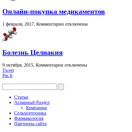
глаз
при
Онлайн-покупка медикаментов
грудном
вскармливании?
к
1 февраля, 2017,
Комментарии
отключены
записи
Онлайн-
покупка
медикаментов
Болезнь Целиакия
к
9 октября, 2015,
Комментарии
отключены
записи
Tweet
Болезнь
Pin It
Целиакия
Статьи
Аграрный Раздел
Компании
Сельхозтехника
Фармакология
Партнеры сайта