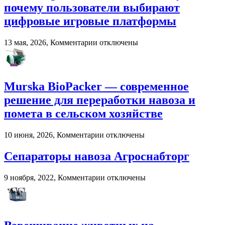
почему пользователи выбирают
в
развитии
цифровые игровые платформы
вокального
мастерства
к
13 мая, 2026,
Комментарии
отключены
записи
Онлайн-
развлечения
в
Murska BioPacker — современное
2026
году:
решение для переработки навоза и
почему
помета в сельском хозяйстве
пользователи
выбирают
цифровые
к
10 июня, 2026,
Комментарии
отключены
игровые
записи
платформы
Murska
Сепараторы навоза Агроснабторг
BioPacker
—
к
9 ноября, 2022,
Комментарии
отключены
современное
записи
решение
Сепараторы
для
навоза
переработки
Агроснабторг
навоза
и