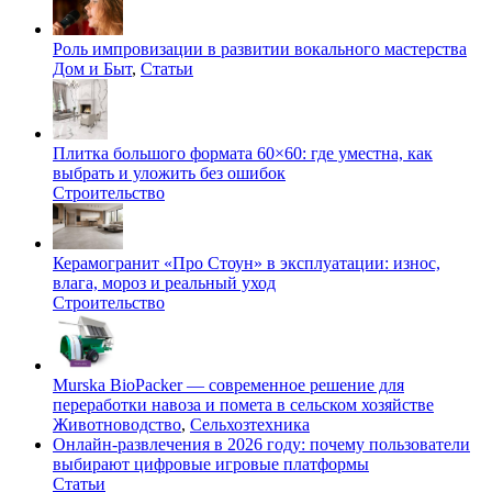
Роль импровизации в развитии вокального мастерства
Дом и Быт
,
Статьи
Плитка большого формата 60×60: где уместна, как
выбрать и уложить без ошибок
Строительство
Керамогранит «Про Стоун» в эксплуатации: износ,
влага, мороз и реальный уход
Строительство
Murska BioPacker — современное решение для
переработки навоза и помета в сельском хозяйстве
Животноводство
,
Сельхозтехника
Онлайн-развлечения в 2026 году: почему пользователи
выбирают цифровые игровые платформы
Статьи