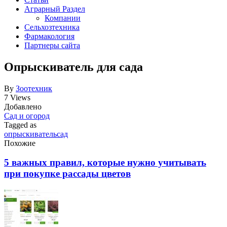
Аграрный Раздел
Компании
Сельхозтехника
Фармакология
Партнеры сайта
Опрыскиватель для сада
By
Зоотехник
7 Views
Добавлено
Сад и огород
Tagged as
опрыскиватель
сад
Похожие
5 важных правил, которые нужно учитывать
при покупке рассады цветов