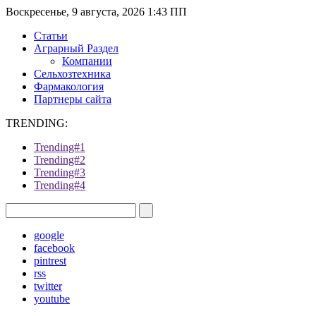
Воскресенье, 9 августа, 2026 1:43 ПП
Статьи
Аграрный Раздел
Компании
Сельхозтехника
Фармакология
Партнеры сайта
TRENDING:
Trending#1
Trending#2
Trending#3
Trending#4
google
facebook
pintrest
rss
twitter
youtube