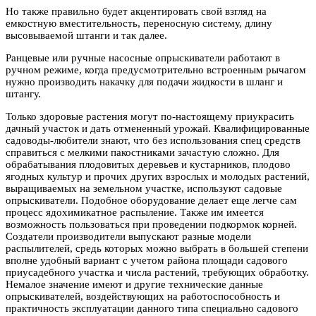
Но также правильно будет акцентировать свой взгляд на
емкостную вместительность, переносную систему, длину
высовываемой штанги и так далее.
Ранцевые или ручные насосные опрыскиватели работают в
ручном режиме, когда предусмотрительно встроенным рычагом
нужно производить накачку для подачи жидкости в шланг и
штангу.
Только здоровые растения могут по-настоящему приукрасить
дачный участок и дать отмененный урожай. Квалифицированные
садоводы-любители знают, что без использования спец средств
справиться с мелкими пакостниками зачастую сложно. Для
обрабатывания плодовитых деревьев и кустарников, плодово
ягодных культур и прочих других взрослых и молодых растений,
выращиваемых на земельном участке, используют садовые
опрыскиватели. Подобное оборудование делает еще легче сам
процесс ядохимикатное распыление. Также им имеется
возможность пользоваться при проведении подкормок корней.
Создатели производители выпускают разные модели
распылителей, средь которых можно выбрать в большей степени
вполне удобный вариант с учетом района площади садового
приусадебного участка и числа растений, требующих обработку.
Немалое значение имеют и другие технические данные
опрыскивателей, воздействующих на работоспособность и
практичность эксплуатации данного типа специально садового