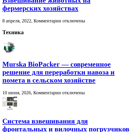
Взвешивание животных на
помета
фермерских хозяйствах
в
сельском
к
8 апреля, 2022,
Комментарии
отключены
хозяйстве
записи
Взвешивание
Техника
животных
на
фермерских
хозяйствах
Murska BioPacker — современное
решение для переработки навоза и
помета в сельском хозяйстве
к
10 июня, 2026,
Комментарии
отключены
записи
Murska
BioPacker
—
современное
Система взвешивания для
решение
фронтальных и вилочных погрузчиков
для