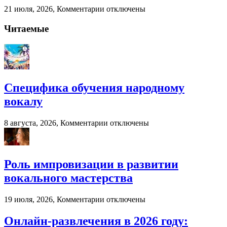
к
21 июля, 2026,
Комментарии
отключены
записи
Когда
Читаемые
бухгалтерский
аутсорсинг
реально
экономит
ресурсы
бизнеса
Специфика обучения народному
вокалу
к
8 августа, 2026,
Комментарии
отключены
записи
Специфика
обучения
народному
Роль импровизации в развитии
вокалу
вокального мастерства
к
19 июля, 2026,
Комментарии
отключены
записи
Роль
Онлайн-развлечения в 2026 году:
импровизации