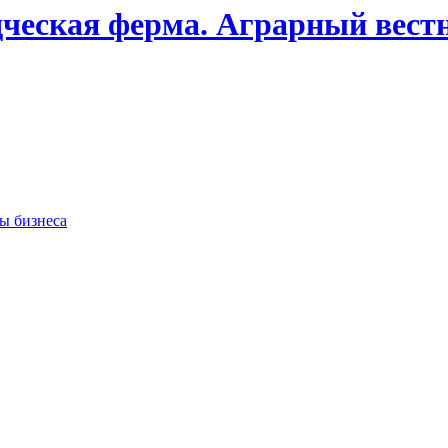
дческая ферма. Аграрный вест
сы бизнеса