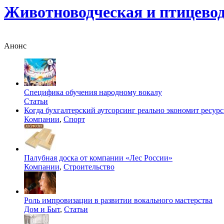
Животноводческая и птицево
Анонс
Специфика обучения народному вокалу
Статьи
Когда бухгалтерский аутсорсинг реально экономит ресур
Компании
,
Спорт
Палубная доска от компании «Лес России»
Компании
,
Строительство
Роль импровизации в развитии вокального мастерства
Дом и Быт
,
Статьи