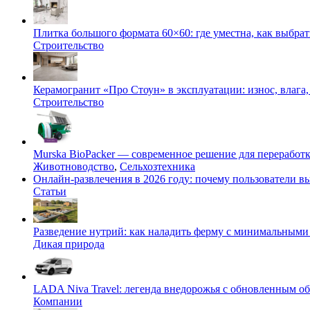
Плитка большого формата 60×60: где уместна, как выбрат
Строительство
Керамогранит «Про Стоун» в эксплуатации: износ, влага,
Строительство
Murska BioPacker — современное решение для переработки
Животноводство
,
Сельхозтехника
Онлайн-развлечения в 2026 году: почему пользователи
Статьи
Разведение нутрий: как наладить ферму с минимальными 
Дикая природа
LADA Niva Travel: легенда внедорожья с обновленным 
Компании