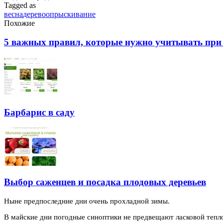
Tagged as
весна
дерево
опрыскивание
Похожие
5 важных правил, которые нужно учитывать при 
Барбарис в саду
Выбор саженцев и посадка плодовых деревьев
Ныне предпоследние дни очень прохладной зимы.
В майские дни погодные синоптики не предвещают ласковой теп