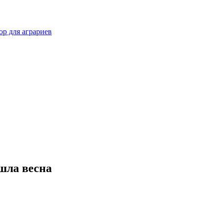
р для аграриев
шла весна