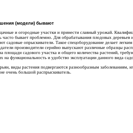
ешения (модели) бывают
 дачные и огородные участки и принести славный урожай. Квалифи
ь часто бывает проблемно. Для обрабатывания плодовых деревьев 
ют садовые опрыскиватели. Такое спецоборудование делает легки
здатели производители серийно выпускают различные образцы рас
на площади садового участка и общего количества растений, треб
 на функциональность и удобство эксплуатации данного вида садо
бурьян, виды растения подвергаются разнообразным заболеваниям, и
не очень большой распрыскиватель.