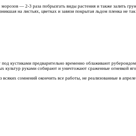
и морозов — 2-3 раза побрызгать виды растения и также залить гр
никшая на листьях, цветках и завязи покрытая льдом пленка не так
у под кустиками предварительно временно облаживают рубероидом
вых культур руками собирают и уничтожают сраженные огневкой яго
з всяких сомнений окончить все работы, не реализованные в апреле