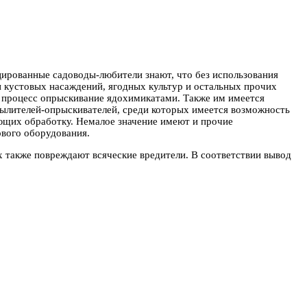
цированные садоводы-любители знают, что без использования
и кустовых насаждений, ягодных культур и остальных прочих
м процесс опрыскивание ядохимикатами. Также им имеется
пылителей-опрыскивателей, среди которых имеется возможность
ующих обработку. Немалое значение имеют и прочие
вого оборудования.
х также повреждают всяческие вредители. В соответствии вывод