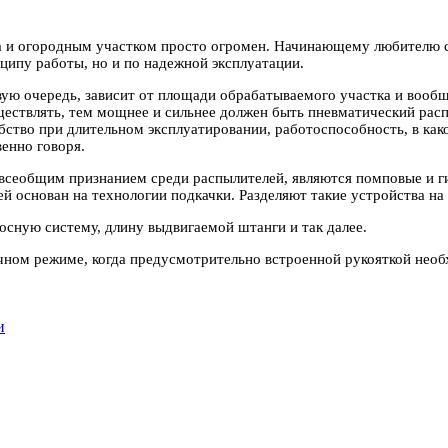
 и огородным участком просто огромен. Начинающему любителю са
ципу работы, но и по надежной эксплуатации.
ую очередь, зависит от площади обрабатываемого участка и вообще
ществлять, тем мощнее и сильнее должен быть пневматический рас
ство при длительном эксплуатировании, работоспособность, в как
енно говоря.
сеобщим признанием среди распылителей, являются помповые и ги
й основан на технологии подкачки. Разделяют такие устройства на
осную систему, длину выдвигаемой штанги и так далее.
ном режиме, когда предусмотрительно встроенной рукояткой необх
и