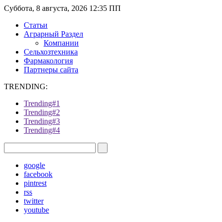
Суббота, 8 августа, 2026 12:35 ПП
Статьи
Аграрный Раздел
Компании
Сельхозтехника
Фармакология
Партнеры сайта
TRENDING:
Trending#1
Trending#2
Trending#3
Trending#4
google
facebook
pintrest
rss
twitter
youtube