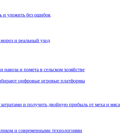
ь и уложить без ошибок
 мороз и реальный уход
 навоза и помета в сельском хозяйстве
 выбирают цифровые игровые платформы
затратами и получить двойную прибыль от меха и мяса
обликом и современными технологиями