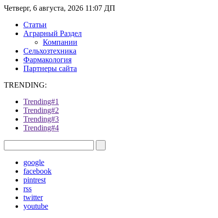
Четверг, 6 августа, 2026 11:07 ДП
Статьи
Аграрный Раздел
Компании
Сельхозтехника
Фармакология
Партнеры сайта
TRENDING:
Trending#1
Trending#2
Trending#3
Trending#4
google
facebook
pintrest
rss
twitter
youtube