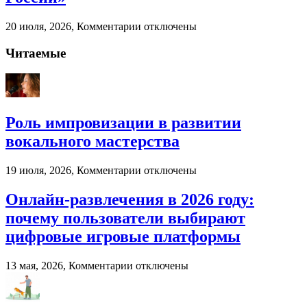
бизнеса
к
20 июля, 2026,
Комментарии
отключены
записи
Палубная
Читаемые
доска
от
компании
«Лес
России»
Роль импровизации в развитии
вокального мастерства
к
19 июля, 2026,
Комментарии
отключены
записи
Роль
Онлайн-развлечения в 2026 году:
импровизации
почему пользователи выбирают
в
развитии
цифровые игровые платформы
вокального
мастерства
к
13 мая, 2026,
Комментарии
отключены
записи
Онлайн-
развлечения