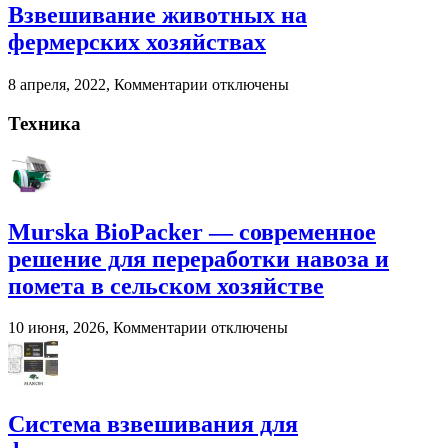
Взвешивание животных на
и
помета
фермерских хозяйствах
в
сельском
к
8 апреля, 2022,
Комментарии
отключены
хозяйстве
записи
Взвешивание
Техника
животных
на
фермерских
хозяйствах
Murska BioPacker — современное
решение для переработки навоза и
помета в сельском хозяйстве
к
10 июня, 2026,
Комментарии
отключены
записи
Murska
BioPacker
—
современное
Система взвешивания для
решение