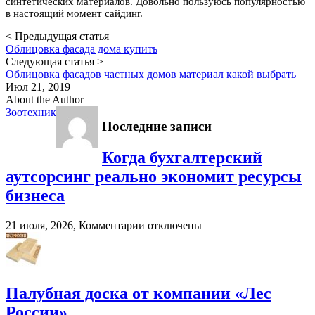
синтетических материалов. Довольно пользуюсь популярностью
в настоящий момент сайдинг.
< Предыдущая статья
Облицовка фасада дома купить
Следующая статья >
Облицовка фасадов частных домов материал какой выбрать
Июл 21, 2019
About the Author
Зоотехник
Последние записи
Когда бухгалтерский
аутсорсинг реально экономит ресурсы
бизнеса
к
21 июля, 2026,
Комментарии
отключены
записи
Когда
бухгалтерский
аутсорсинг
реально
Палубная доска от компании «Лес
экономит
России»
ресурсы