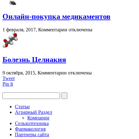
для
глаз
при
Онлайн-покупка медикаментов
грудном
вскармливании?
к
1 февраля, 2017,
Комментарии
отключены
записи
Онлайн-
покупка
медикаментов
Болезнь Целиакия
к
9 октября, 2015,
Комментарии
отключены
записи
Tweet
Болезнь
Pin It
Целиакия
Статьи
Аграрный Раздел
Компании
Сельхозтехника
Фармакология
Партнеры сайта