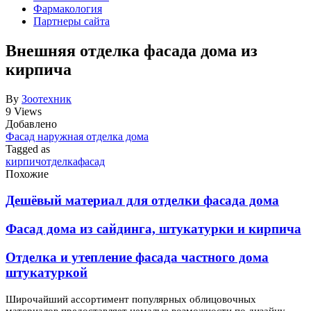
Фармакология
Партнеры сайта
Внешняя отделка фасада дома из
кирпича
By
Зоотехник
9 Views
Добавлено
Фасад наружная отделка дома
Tagged as
кирпич
отделка
фасад
Похожие
Дешёвый материал для отделки фасада дома
Фасад дома из сайдинга, штукатурки и кирпича
Отделка и утепление фасада частного дома
штукатуркой
Широчайший ассортимент популярных облицовочных
материалов предоставляет немалые возможности по дизайну