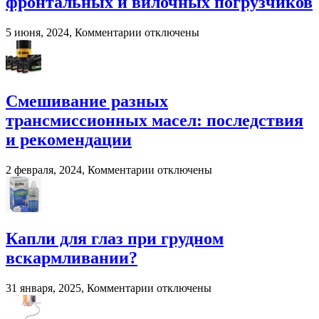
фронтальных и вилочных погрузчиков
для
переработки
навоза
к
5 июня, 2024,
Комментарии
отключены
и
записи
помета
Система
в
взвешивания
сельском
для
хозяйстве
фронтальных
Смешивание разных
и
трансмиссионных масел: последствия
вилочных
погрузчиков
и рекомендации
к
2 февраля, 2024,
Комментарии
отключены
записи
Смешивание
разных
трансмиссионных
масел:
Капли для глаз при грудном
последствия
вскармливании?
и
рекомендации
к
31 января, 2025,
Комментарии
отключены
записи
Капли