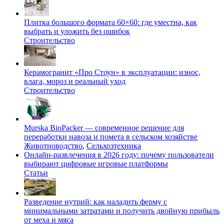
Плитка большого формата 60×60: где уместна, как
выбрать и уложить без ошибок
Строительство
Керамогранит «Про Стоун» в эксплуатации: износ,
влага, мороз и реальный уход
Строительство
Murska BioPacker — современное решение для
переработки навоза и помета в сельском хозяйстве
Животноводство
,
Сельхозтехника
Онлайн-развлечения в 2026 году: почему пользователи
выбирают цифровые игровые платформы
Статьи
Разведение нутрий: как наладить ферму с
минимальными затратами и получить двойную прибыль
от меха и мяса