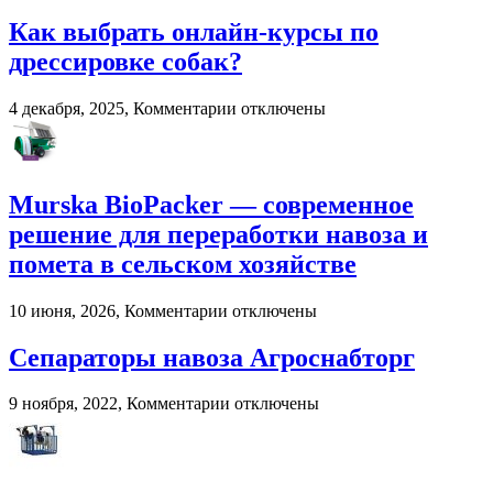
в
Как выбрать онлайн-курсы по
2026
году:
дрессировке собак?
почему
пользователи
к
4 декабря, 2025,
Комментарии
отключены
выбирают
записи
цифровые
Как
игровые
выбрать
платформы
онлайн-
Murska BioPacker — современное
курсы
по
решение для переработки навоза и
дрессировке
помета в сельском хозяйстве
собак?
к
10 июня, 2026,
Комментарии
отключены
записи
Murska
Сепараторы навоза Агроснабторг
BioPacker
—
к
9 ноября, 2022,
Комментарии
отключены
современное
записи
решение
Сепараторы
для
навоза
переработки
Агроснабторг
навоза