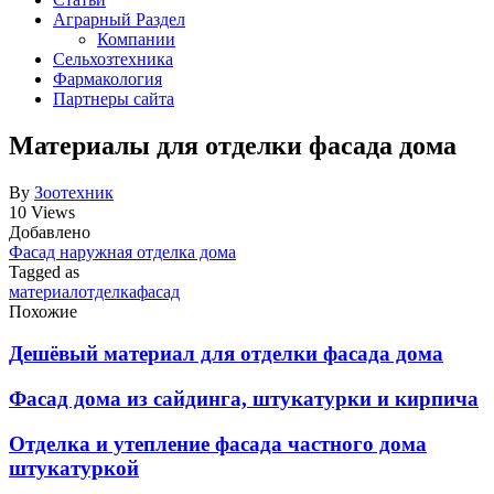
Аграрный Раздел
Компании
Сельхозтехника
Фармакология
Партнеры сайта
Материалы для отделки фасада дома
By
Зоотехник
10 Views
Добавлено
Фасад наружная отделка дома
Tagged as
материал
отделка
фасад
Похожие
Дешёвый материал для отделки фасада дома
Фасад дома из сайдинга, штукатурки и кирпича
Отделка и утепление фасада частного дома
штукатуркой