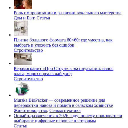
Роль импровизации в развитии вокального мастерства
Дом и Быт
,
Статьи
Плитка большого формата 60×60: где уместна, как
выбрать и уложить без ошибок
Строительство
Керамогранит «Про Стоун» в эксплуатации: износ,
влага, мороз и реальный уход
Строительство
Murska BioPacker — современное решение для
переработки навоза и помета в сельском хозяйстве
Животноводство
,
Сельхозтехника
Онлайн-развлечения в 2026 году: почему пользователи
выбирают цифровые игровые платформы
Статьи