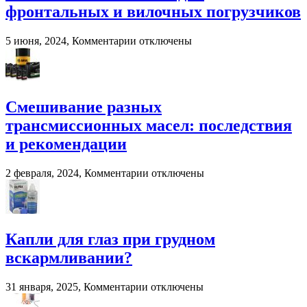
решение
фронтальных и вилочных погрузчиков
для
переработки
навоза
к
5 июня, 2024,
Комментарии
отключены
и
записи
помета
Система
в
взвешивания
сельском
для
хозяйстве
фронтальных
Смешивание разных
и
трансмиссионных масел: последствия
вилочных
погрузчиков
и рекомендации
к
2 февраля, 2024,
Комментарии
отключены
записи
Смешивание
разных
трансмиссионных
масел:
Капли для глаз при грудном
последствия
вскармливании?
и
рекомендации
к
31 января, 2025,
Комментарии
отключены
записи