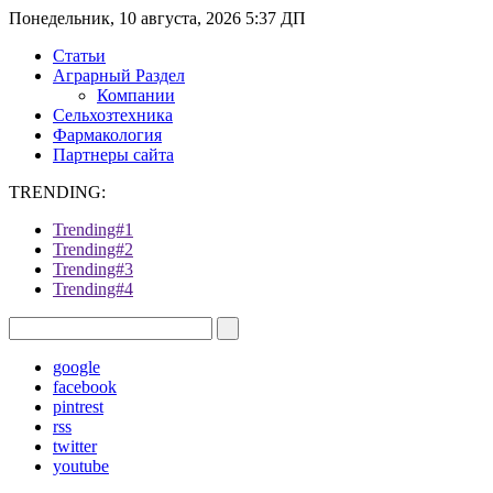
Понедельник, 10 августа, 2026 5:37 ДП
Статьи
Аграрный Раздел
Компании
Сельхозтехника
Фармакология
Партнеры сайта
TRENDING:
Trending#1
Trending#2
Trending#3
Trending#4
google
facebook
pintrest
rss
twitter
youtube