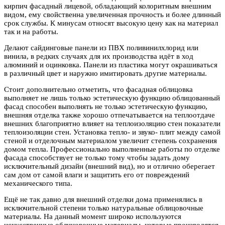
кирпич фасадный лицевой, обладающий колоритным внешним
видом, ему свойственна увеличенная прочность и более длинный
срок службы. К минусам относят высокую цену как на материал
так и на работы.
Делают сайдинговые панели из ПВХ поливинилхлорид или
винила, в редких случаях для их производства идёт в ход
алюминий и оцинковка. Панели из пластика могут окрашиваться
в различный цвет и наружно имитировать другие материалы.
Стоит дополнительно отметить, что фасадная облицовка
выполняет не лишь только эстетическую функцию облицованный
фасад способен выполнять не только эстетическую функцию,
внешняя отделка также хорошо отпечатывается на теплоотдаче
внешних благоприятно влияет на теплоизоляцию стен показатели
теплоизоляции стен. Установка тепло- и звуко- плит между самой
стеной и отделочным материалом увеличит степень сохранения
домом тепла. Профессионально выполненные работы по отделке
фасада способствует не только тому чтобы задать дому
исключительный дизайн (внешний вид), но и отлично оберегает
сам дом от самой влаги и защитить его от повреждений
механического типа.
Ещё не так давно для внешний отделки дома применялись в
исключительной степени только натуральные облицовочные
материалы. На данный момент широко используются
искусственные облицовочные материалы, которые производятся