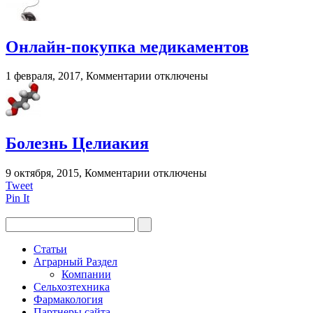
Капли
для
глаз
при
Онлайн-покупка медикаментов
грудном
вскармливании?
к
1 февраля, 2017,
Комментарии
отключены
записи
Онлайн-
покупка
медикаментов
Болезнь Целиакия
к
9 октября, 2015,
Комментарии
отключены
записи
Tweet
Болезнь
Pin It
Целиакия
Статьи
Аграрный Раздел
Компании
Сельхозтехника
Фармакология
Партнеры сайта