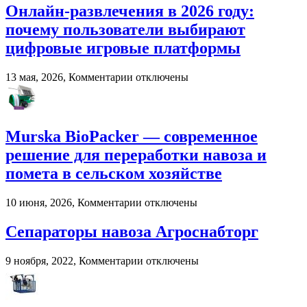
Роль
Онлайн-развлечения в 2026 году:
импровизации
почему пользователи выбирают
в
развитии
цифровые игровые платформы
вокального
мастерства
к
13 мая, 2026,
Комментарии
отключены
записи
Онлайн-
развлечения
в
Murska BioPacker — современное
2026
году:
решение для переработки навоза и
почему
помета в сельском хозяйстве
пользователи
выбирают
цифровые
к
10 июня, 2026,
Комментарии
отключены
игровые
записи
платформы
Murska
Сепараторы навоза Агроснабторг
BioPacker
—
к
9 ноября, 2022,
Комментарии
отключены
современное
записи
решение
Сепараторы
для
навоза
переработки