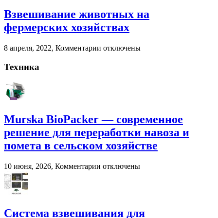
Агроснабторг
навоза
Взвешивание животных на
и
помета
фермерских хозяйствах
в
сельском
к
8 апреля, 2022,
Комментарии
отключены
хозяйстве
записи
Взвешивание
Техника
животных
на
фермерских
хозяйствах
Murska BioPacker — современное
решение для переработки навоза и
помета в сельском хозяйстве
к
10 июня, 2026,
Комментарии
отключены
записи
Murska
BioPacker
—
современное
Система взвешивания для