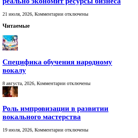
реально экономит ресурсы бизнеса
народному
вокалу
к
21 июля, 2026,
Комментарии
отключены
записи
Когда
Читаемые
бухгалтерский
аутсорсинг
реально
экономит
ресурсы
бизнеса
Специфика обучения народному
вокалу
к
8 августа, 2026,
Комментарии
отключены
записи
Специфика
обучения
народному
Роль импровизации в развитии
вокалу
вокального мастерства
к
19 июля, 2026,
Комментарии
отключены
записи