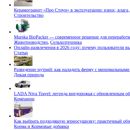
Керамогранит «Про Стоун» в эксплуатации: износ, влага,
Строительство
Murska BioPacker — современное решение для переработки
Животноводство
,
Сельхозтехника
Онлайн-развлечения в 2026 году: почему пользователи
Статьи
Разведение нутрий: как наладить ферму с минимальными 
Дикая природа
LADA Niva Travel: легенда внедорожья с обновленным 
Компании
Как выбрать подходящую зерносушилку: практичный обзо
Корма и Кормовые добавки