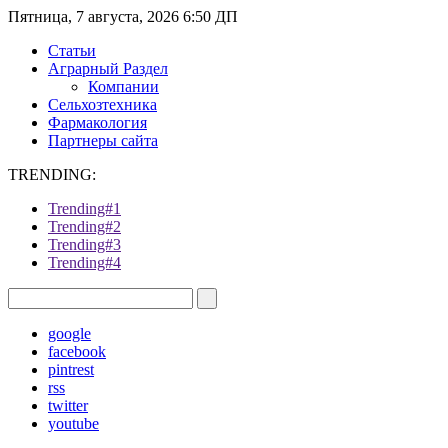
Пятница, 7 августа, 2026 6:50 ДП
Статьи
Аграрный Раздел
Компании
Сельхозтехника
Фармакология
Партнеры сайта
TRENDING:
Trending#1
Trending#2
Trending#3
Trending#4
google
facebook
pintrest
rss
twitter
youtube