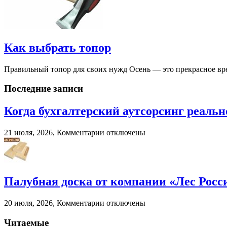
Как выбрать топор
Правильный топор для своих нужд Осень — это прекрасное врем
Последние записи
Когда бухгалтерский аутсорсинг реальн
к
21 июля, 2026,
Комментарии
отключены
записи
Когда
бухгалтерский
аутсорсинг
реально
Палубная доска от компании «Лес Росс
экономит
ресурсы
к
20 июля, 2026,
Комментарии
отключены
бизнеса
записи
Палубная
Читаемые