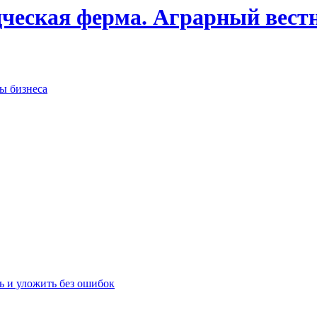
дческая ферма. Аграрный вест
сы бизнеса
ь и уложить без ошибок