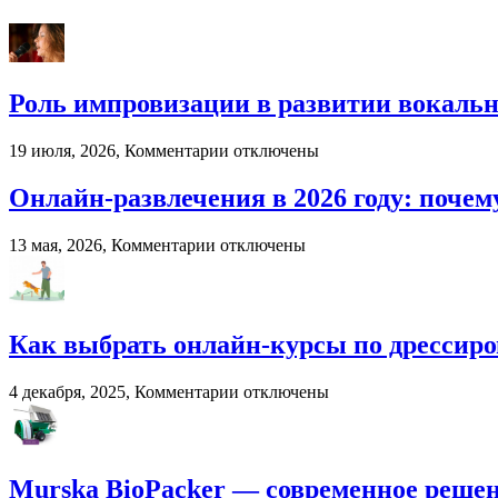
доска
от
компании
«Лес
России»
Роль импровизации в развитии вокальн
к
19 июля, 2026,
Комментарии
отключены
записи
Роль
Онлайн-развлечения в 2026 году: поч
импровизации
в
к
13 мая, 2026,
Комментарии
отключены
развитии
записи
вокального
Онлайн-
мастерства
развлечения
в
Как выбрать онлайн-курсы по дрессиро
2026
году:
почему
к
4 декабря, 2025,
Комментарии
отключены
пользователи
записи
выбирают
Как
цифровые
выбрать
игровые
онлайн-
Murska BioPacker — современное решени
платформы
курсы