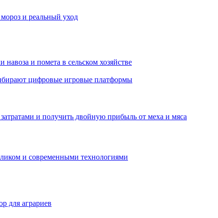
 мороз и реальный уход
 навоза и помета в сельском хозяйстве
 выбирают цифровые игровые платформы
затратами и получить двойную прибыль от меха и мяса
обликом и современными технологиями
р для аграриев