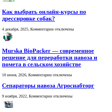
развлечения
в
Как выбрать онлайн-курсы по
2026
году:
дрессировке собак?
почему
пользователи
к
4 декабря, 2025,
Комментарии
отключены
выбирают
записи
цифровые
Как
игровые
выбрать
платформы
онлайн-
Murska BioPacker — современное
курсы
по
решение для переработки навоза и
дрессировке
помета в сельском хозяйстве
собак?
к
10 июня, 2026,
Комментарии
отключены
записи
Murska
Сепараторы навоза Агроснабторг
BioPacker
—
к
9 ноября, 2022,
Комментарии
отключены
современное
записи
решение
Сепараторы
для
навоза
переработки