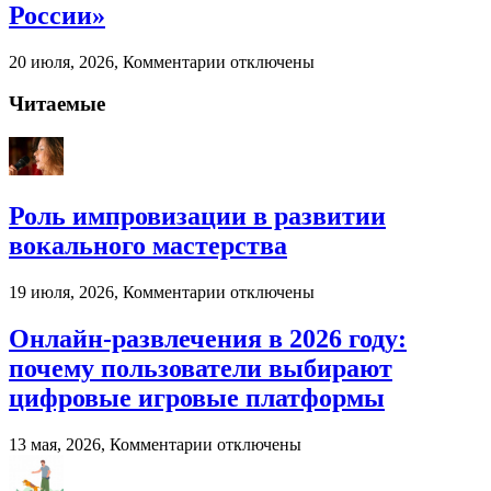
России»
ресурсы
бизнеса
к
20 июля, 2026,
Комментарии
отключены
записи
Палубная
Читаемые
доска
от
компании
«Лес
России»
Роль импровизации в развитии
вокального мастерства
к
19 июля, 2026,
Комментарии
отключены
записи
Роль
Онлайн-развлечения в 2026 году:
импровизации
почему пользователи выбирают
в
развитии
цифровые игровые платформы
вокального
мастерства
к
13 мая, 2026,
Комментарии
отключены
записи
Онлайн-