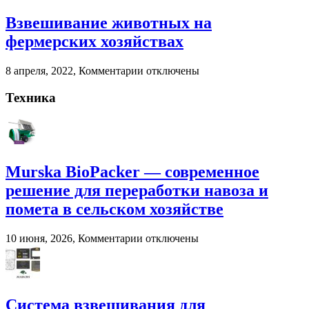
Агроснабторг
навоза
Взвешивание животных на
и
помета
фермерских хозяйствах
в
сельском
к
8 апреля, 2022,
Комментарии
отключены
хозяйстве
записи
Взвешивание
Техника
животных
на
фермерских
хозяйствах
Murska BioPacker — современное
решение для переработки навоза и
помета в сельском хозяйстве
к
10 июня, 2026,
Комментарии
отключены
записи
Murska
BioPacker
—
современное
Система взвешивания для