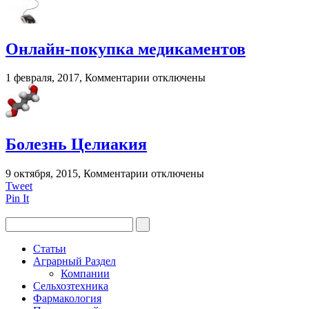
Капли
для
глаз
при
Онлайн-покупка медикаментов
грудном
вскармливании?
к
1 февраля, 2017,
Комментарии
отключены
записи
Онлайн-
покупка
медикаментов
Болезнь Целиакия
к
9 октября, 2015,
Комментарии
отключены
записи
Tweet
Болезнь
Pin It
Целиакия
Статьи
Аграрный Раздел
Компании
Сельхозтехника
Фармакология