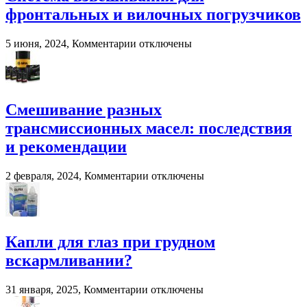
решение
фронтальных и вилочных погрузчиков
для
переработки
навоза
к
5 июня, 2024,
Комментарии
отключены
и
записи
помета
Система
в
взвешивания
сельском
для
хозяйстве
фронтальных
Смешивание разных
и
трансмиссионных масел: последствия
вилочных
погрузчиков
и рекомендации
к
2 февраля, 2024,
Комментарии
отключены
записи
Смешивание
разных
трансмиссионных
масел:
Капли для глаз при грудном
последствия
вскармливании?
и
рекомендации
к
31 января, 2025,
Комментарии
отключены
записи