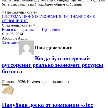
числа своих членов другого главу, кандидатура которого должны
быть утверждена на ближайшем общем собрании.
< Предыдущая статья
СИСТЕМА ЦЕНООБРАЗОВАНИЯ И ФИНАНСОВЫЕ
ОТНОШЕНИЯ
Следующая статья >
Если в кооперативе нет Правления
Янв 05, 2014
About the Author
Зоотехник
Последние записи
Когда бухгалтерский
аутсорсинг реально экономит ресурсы
бизнеса
к
21 июля, 2026,
Комментарии
отключены
записи
Когда
бухгалтерский
аутсорсинг
реально
Палубная доска от компании «Лес
экономит