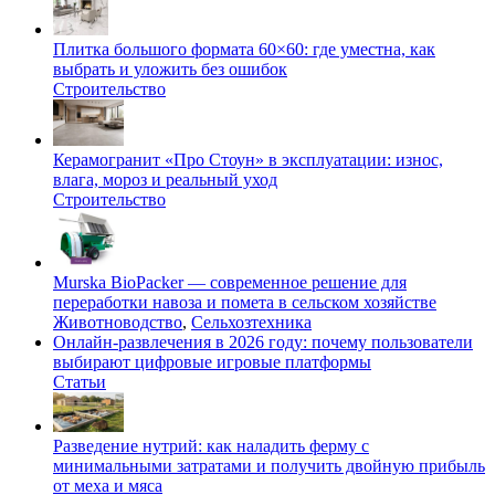
Плитка большого формата 60×60: где уместна, как
выбрать и уложить без ошибок
Строительство
Керамогранит «Про Стоун» в эксплуатации: износ,
влага, мороз и реальный уход
Строительство
Murska BioPacker — современное решение для
переработки навоза и помета в сельском хозяйстве
Животноводство
,
Сельхозтехника
Онлайн-развлечения в 2026 году: почему пользователи
выбирают цифровые игровые платформы
Статьи
Разведение нутрий: как наладить ферму с
минимальными затратами и получить двойную прибыль
от меха и мяса