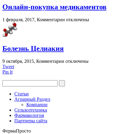
при
Онлайн-покупка медикаментов
грудном
вскармливании?
к
1 февраля, 2017,
Комментарии
отключены
записи
Онлайн-
покупка
медикаментов
Болезнь Целиакия
к
9 октября, 2015,
Комментарии
отключены
записи
Tweet
Болезнь
Pin It
Целиакия
Статьи
Аграрный Раздел
Компании
Сельхозтехника
Фармакология
Партнеры сайта
ФермаПросто