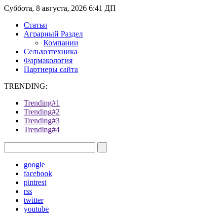
Суббота, 8 августа, 2026 6:41 ДП
Статьи
Аграрный Раздел
Компании
Сельхозтехника
Фармакология
Партнеры сайта
TRENDING:
Trending#1
Trending#2
Trending#3
Trending#4
google
facebook
pintrest
rss
twitter
youtube