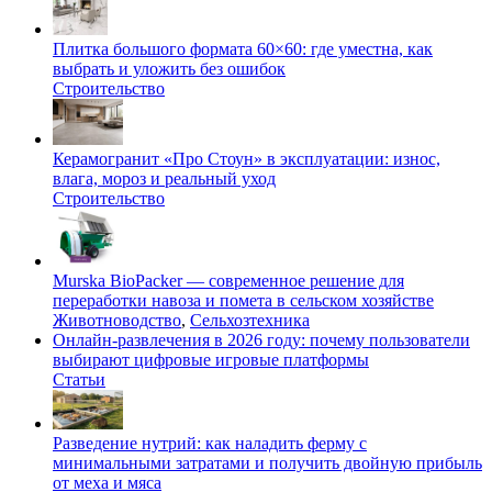
Плитка большого формата 60×60: где уместна, как
выбрать и уложить без ошибок
Строительство
Керамогранит «Про Стоун» в эксплуатации: износ,
влага, мороз и реальный уход
Строительство
Murska BioPacker — современное решение для
переработки навоза и помета в сельском хозяйстве
Животноводство
,
Сельхозтехника
Онлайн-развлечения в 2026 году: почему пользователи
выбирают цифровые игровые платформы
Статьи
Разведение нутрий: как наладить ферму с
минимальными затратами и получить двойную прибыль
от меха и мяса