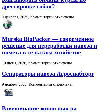
году:
дрессировке собак?
почему
пользователи
к
4 декабря, 2025,
Комментарии
отключены
выбирают
записи
цифровые
Как
игровые
выбрать
платформы
онлайн-
Murska BioPacker — современное
курсы
по
решение для переработки навоза и
дрессировке
помета в сельском хозяйстве
собак?
к
10 июня, 2026,
Комментарии
отключены
записи
Murska
Сепараторы навоза Агроснабторг
BioPacker
—
к
9 ноября, 2022,
Комментарии
отключены
современное
записи
решение
Сепараторы
для
навоза
переработки
Агроснабторг
навоза
Взвешивание животных на
и