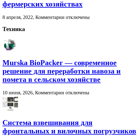
помета
фермерских хозяйствах
в
сельском
к
8 апреля, 2022,
Комментарии
отключены
хозяйстве
записи
Взвешивание
Техника
животных
на
фермерских
хозяйствах
Murska BioPacker — современное
решение для переработки навоза и
помета в сельском хозяйстве
к
10 июня, 2026,
Комментарии
отключены
записи
Murska
BioPacker
—
современное
Система взвешивания для
решение
фронтальных и вилочных погрузчиков
для
переработки