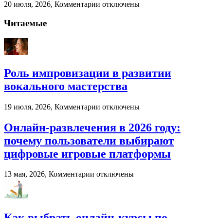
к
20 июля, 2026,
Комментарии
отключены
записи
Палубная
Читаемые
доска
от
компании
«Лес
России»
Роль импровизации в развитии
вокального мастерства
к
19 июля, 2026,
Комментарии
отключены
записи
Роль
Онлайн-развлечения в 2026 году:
импровизации
почему пользователи выбирают
в
развитии
цифровые игровые платформы
вокального
мастерства
к
13 мая, 2026,
Комментарии
отключены
записи
Онлайн-
развлечения
в
Как выбрать онлайн-курсы по
2026