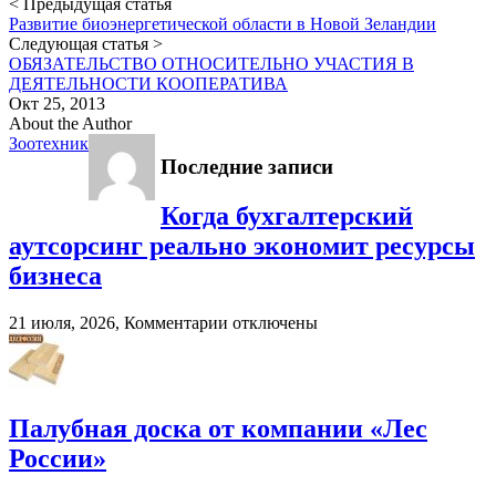
< Предыдущая статья
Развитие биоэнергетической области в Новой Зеландии
Следующая статья >
ОБЯЗАТЕЛЬСТВО ОТНОСИТЕЛЬНО УЧАСТИЯ В
ДЕЯТЕЛЬНОСТИ КООПЕРАТИВА
Окт 25, 2013
About the Author
Зоотехник
Последние записи
Когда бухгалтерский
аутсорсинг реально экономит ресурсы
бизнеса
к
21 июля, 2026,
Комментарии
отключены
записи
Когда
бухгалтерский
аутсорсинг
реально
Палубная доска от компании «Лес
экономит
России»
ресурсы
бизнеса