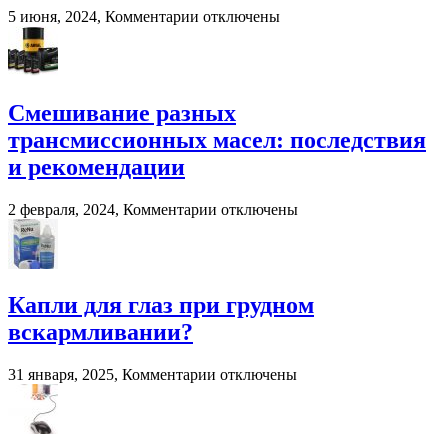
навоза
к
5 июня, 2024,
Комментарии
отключены
и
записи
помета
Система
в
взвешивания
сельском
для
хозяйстве
фронтальных
Смешивание разных
и
трансмиссионных масел: последствия
вилочных
погрузчиков
и рекомендации
к
2 февраля, 2024,
Комментарии
отключены
записи
Смешивание
разных
трансмиссионных
масел:
Капли для глаз при грудном
последствия
вскармливании?
и
рекомендации
к
31 января, 2025,
Комментарии
отключены
записи
Капли
для
глаз