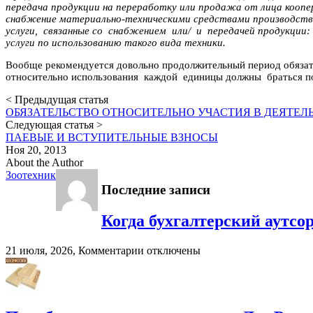
передача продукции на переработку или продажа от лица коопе
снабжение материально-техническими средствами производства
услуги, связанные со снабжением или/ и передачей продукции:
услуги по использованию такого вида техники.
Вообще рекомендуется довольно продолжительный период обязател
относительно использования каждой единицы должны браться по
< Предыдущая статья
ОБЯЗАТЕЛЬСТВО ОТНОСИТЕЛЬНО УЧАСТИЯ В ДЕЯТЕЛ
Следующая статья >
ПАЕВЫЕ И ВСТУПИТЕЛЬНЫЕ ВЗНОСЫ
Ноя 20, 2013
About the Author
Зоотехник
Последние записи
Когда бухгалтерский аутсо
к
21 июля, 2026,
Комментарии
отключены
записи
Когда
бухгалтерский
аутсорсинг
реально