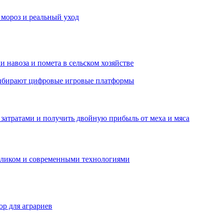
 мороз и реальный уход
 навоза и помета в сельском хозяйстве
 выбирают цифровые игровые платформы
затратами и получить двойную прибыль от меха и мяса
обликом и современными технологиями
р для аграриев