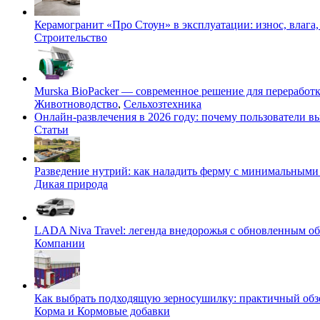
Керамогранит «Про Стоун» в эксплуатации: износ, влага,
Строительство
Murska BioPacker — современное решение для переработки
Животноводство
,
Сельхозтехника
Онлайн-развлечения в 2026 году: почему пользователи
Статьи
Разведение нутрий: как наладить ферму с минимальными 
Дикая природа
LADA Niva Travel: легенда внедорожья с обновленным 
Компании
Как выбрать подходящую зерносушилку: практичный обзо
Корма и Кормовые добавки