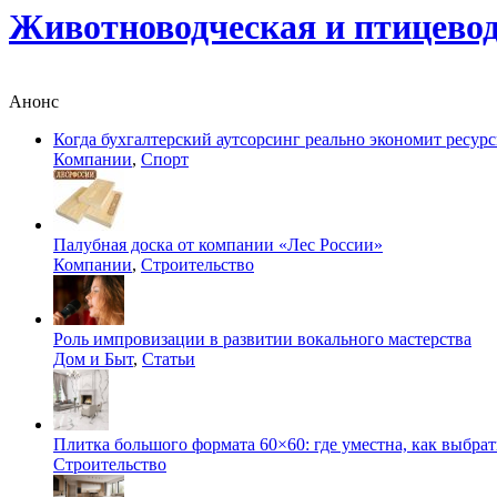
Животноводческая и птицево
Анонс
Когда бухгалтерский аутсорсинг реально экономит ресур
Компании
,
Спорт
Палубная доска от компании «Лес России»
Компании
,
Строительство
Роль импровизации в развитии вокального мастерства
Дом и Быт
,
Статьи
Плитка большого формата 60×60: где уместна, как выбрат
Строительство