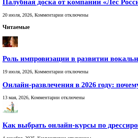
Палубная доска от компании «Лес Росс
экономит
ресурсы
к
20 июля, 2026,
Комментарии
отключены
бизнеса
записи
Палубная
Читаемые
доска
от
компании
«Лес
России»
Роль импровизации в развитии вокальн
к
19 июля, 2026,
Комментарии
отключены
записи
Роль
Онлайн-развлечения в 2026 году: поч
импровизации
в
к
13 мая, 2026,
Комментарии
отключены
развитии
записи
вокального
Онлайн-
мастерства
развлечения
в
Как выбрать онлайн-курсы по дрессиро
2026
году:
почему
к