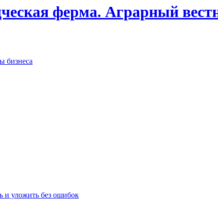
дческая ферма. Аграрный вест
сы бизнеса
ь и уложить без ошибок