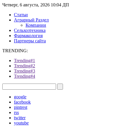
Четверг, 6 августа, 2026 10:04 ДП
Статьи
Аграрный Раздел
Компании
Сельхозтехника
Фармакология
Партнеры сайта
TRENDING:
Trending#1
Trending#2
Trending#3
Trending#4
google
facebook
pintrest
rss
twitter
youtube