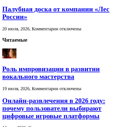
аутсорсинг
реально
Палубная доска от компании «Лес
экономит
России»
ресурсы
бизнеса
к
20 июля, 2026,
Комментарии
отключены
записи
Палубная
Читаемые
доска
от
компании
«Лес
России»
Роль импровизации в развитии
вокального мастерства
к
19 июля, 2026,
Комментарии
отключены
записи
Роль
Онлайн-развлечения в 2026 году:
импровизации
почему пользователи выбирают
в
развитии
цифровые игровые платформы
вокального
мастерства