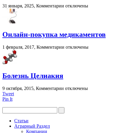
к
31 января, 2025,
Комментарии
отключены
записи
Капли
для
глаз
при
Онлайн-покупка медикаментов
грудном
вскармливании?
к
1 февраля, 2017,
Комментарии
отключены
записи
Онлайн-
покупка
медикаментов
Болезнь Целиакия
к
9 октября, 2015,
Комментарии
отключены
записи
Tweet
Болезнь
Pin It
Целиакия
Статьи
Аграрный Раздел
Компании