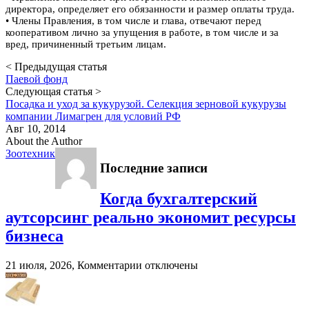
директора, определяет его обязанности и размер оплаты труда.
• Члены Правления, в том числе и глава, отвечают перед
кооперативом лично за упущения в работе, в том числе и за
вред, причиненный третьим лицам.
< Предыдущая статья
Паевой фонд
Следующая статья >
Посадка и уход за кукурузой. Селекция зерновой кукурузы
компании Лимагрен для условий РФ
Авг 10, 2014
About the Author
Зоотехник
Последние записи
Когда бухгалтерский
аутсорсинг реально экономит ресурсы
бизнеса
к
21 июля, 2026,
Комментарии
отключены
записи
Когда
бухгалтерский