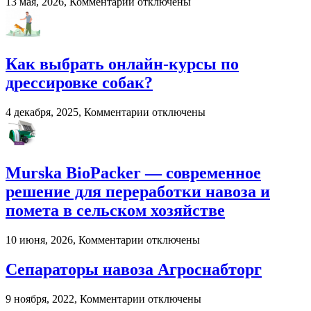
к
13 мая, 2026,
Комментарии
отключены
записи
Онлайн-
развлечения
в
Как выбрать онлайн-курсы по
2026
году:
дрессировке собак?
почему
пользователи
к
4 декабря, 2025,
Комментарии
отключены
выбирают
записи
цифровые
Как
игровые
выбрать
платформы
онлайн-
Murska BioPacker — современное
курсы
по
решение для переработки навоза и
дрессировке
помета в сельском хозяйстве
собак?
к
10 июня, 2026,
Комментарии
отключены
записи
Murska
Сепараторы навоза Агроснабторг
BioPacker
—
к
9 ноября, 2022,
Комментарии
отключены
современное
записи