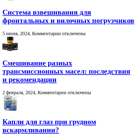
—
современное
Система взвешивания для
решение
фронтальных и вилочных погрузчиков
для
переработки
навоза
к
5 июня, 2024,
Комментарии
отключены
и
записи
помета
Система
в
взвешивания
сельском
для
хозяйстве
фронтальных
Смешивание разных
и
трансмиссионных масел: последствия
вилочных
погрузчиков
и рекомендации
к
2 февраля, 2024,
Комментарии
отключены
записи
Смешивание
разных
трансмиссионных
масел:
Капли для глаз при грудном
последствия
вскармливании?
и
рекомендации