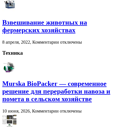
решение
Сепараторы
для
навоза
переработки
Агроснабторг
навоза
Взвешивание животных на
и
помета
фермерских хозяйствах
в
сельском
к
8 апреля, 2022,
Комментарии
отключены
хозяйстве
записи
Взвешивание
Техника
животных
на
фермерских
хозяйствах
Murska BioPacker — современное
решение для переработки навоза и
помета в сельском хозяйстве
к
10 июня, 2026,
Комментарии
отключены
записи
Murska
BioPacker