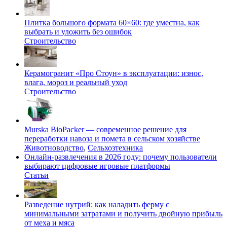
Плитка большого формата 60×60: где уместна, как
выбрать и уложить без ошибок
Строительство
Керамогранит «Про Стоун» в эксплуатации: износ,
влага, мороз и реальный уход
Строительство
Murska BioPacker — современное решение для
переработки навоза и помета в сельском хозяйстве
Животноводство
,
Сельхозтехника
Онлайн-развлечения в 2026 году: почему пользователи
выбирают цифровые игровые платформы
Статьи
Разведение нутрий: как наладить ферму с
минимальными затратами и получить двойную прибыль
от меха и мяса